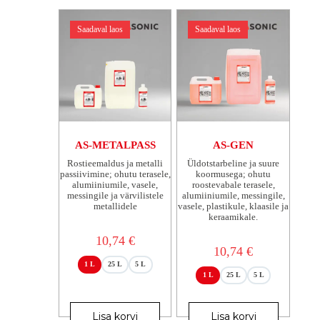
Valikuid
Valikuid
saab
saab
Saadaval laos
Saadaval laos
teha
teha
tootelehel.
tootelehel.
AS-METALPASS
AS-GEN
Rostieemaldus ja metalli
Üldotstarbeline ja suure
passiivimine; ohutu terasele,
koormusega; ohutu
alumiiniumile, vasele,
roostevabale terasele,
messingile ja värvilistele
alumiiniumile, messingile,
metallidele
vasele, plastikule, klaasile ja
keraamikale.
10,74
€
10,74
€
1 L
25 L
5 L
1 L
25 L
5 L
Sellel
Sellel
tootel
tootel
Lisa korvi
Lisa korvi