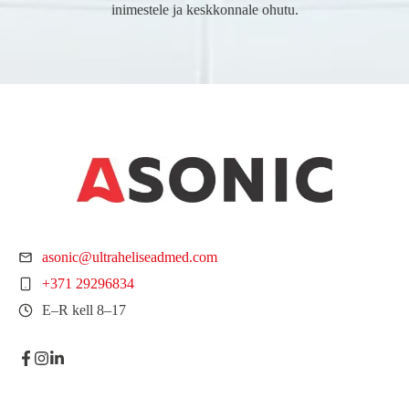
inimestele ja keskkonnale ohutu.
asonic@ultraheliseadmed.com
+371 29296834
E–R kell 8–17