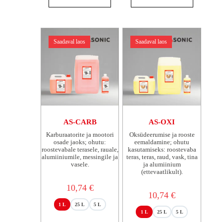
on
on
mitu
mitu
varianti.
varianti.
Valikuid
Valikuid
saab
saab
Saadaval laos
Saadaval laos
teha
teha
tootelehel.
tootelehel.
AS-CARB
AS-OXI
Karburaatorite ja mootori
Oksüdeerumise ja rooste
osade jaoks; ohutu:
eemaldamine; ohutu
roostevabale terasele, rauale,
kasutamiseks: roostevaba
alumiiniumile, messingile ja
teras, teras, raud, vask, tina
vasele.
ja alumiinium
(ettevaatlikult).
10,74
€
10,74
€
1 L
25 L
5 L
1 L
25 L
5 L