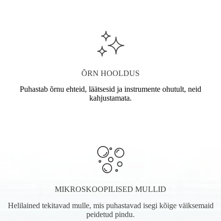
ÕRN HOOLDUS
Puhastab õrnu ehteid, läätsesid ja instrumente ohutult, neid
kahjustamata.
MIKROSKOOPILISED MULLID
Helilained tekitavad mulle, mis puhastavad isegi kõige väiksemaid
peidetud pindu.