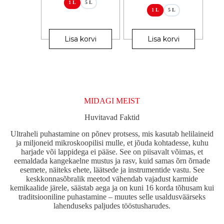
1 L
5 L
1 L
5 L
Sellel
Sellel
tootel
tootel
Lisa korvi
Lisa korvi
on
on
mitu
mitu
varianti.
varianti.
Valikuid
Valikuid
saab
saab
teha
teha
tootelehel.
tootelehel.
MIDAGI MEIST
Huvitavad Faktid
Ultraheli puhastamine on põnev protsess, mis kasutab helilaineid
ja miljoneid mikroskoopilisi mulle, et jõuda kohtadesse, kuhu
harjade või lappidega ei pääse. See on piisavalt võimas, et
eemaldada kangekaelne mustus ja rasv, kuid samas õrn õrnade
esemete, näiteks ehete, läätsede ja instrumentide vastu. See
keskkonnasõbralik meetod vähendab vajadust karmide
kemikaalide järele, säästab aega ja on kuni 16 korda tõhusam kui
traditsiooniline puhastamine – muutes selle usaldusväärseks
lahenduseks paljudes tööstusharudes.