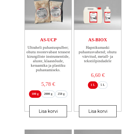
AS-UCP
AS-BIOX
Ultraheli puhastuspulber;
Hapnikumaski
ohutu roostevabast terasest
puhastusvahend; ohutu
kirurgiliste instrumentide,
värvitud, metall- ja
aluste, klaasnõude,
tekstiilpindadele
keraamika ja plastiku
puhastamiseks.
6,60
€
5,78
€
1 L
5 L
100 g
2000 g
250 g
Sellel
Sellel
tootel
tootel
Lisa korvi
Lisa korvi
on
on
mitu
mitu
varianti.
varianti.
Valikuid
Valikuid