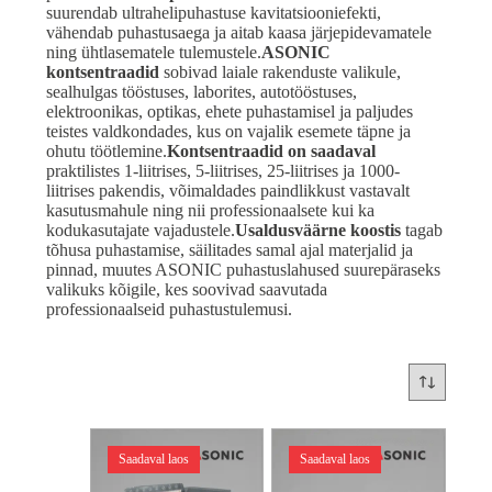
suurendab ultrahelipuhastuse kavitatsiooniefekti,
vähendab puhastusaega ja aitab kaasa järjepidevamatele
ning ühtlasematele tulemustele.
ASONIC
kontsentraadid
sobivad laiale rakenduste valikule,
sealhulgas tööstuses, laborites, autotööstuses,
elektroonikas, optikas, ehete puhastamisel ja paljudes
teistes valdkondades, kus on vajalik esemete täpne ja
ohutu töötlemine.
Kontsentraadid on saadaval
praktilistes 1-liitrises, 5-liitrises, 25-liitrises ja 1000-
liitrises pakendis, võimaldades paindlikkust vastavalt
kasutusmahule ning nii professionaalsete kui ka
kodukasutajate vajadustele.
Usaldusväärne koostis
tagab
tõhusa puhastamise, säilitades samal ajal materjalid ja
pinnad, muutes ASONIC puhastuslahused suurepäraseks
valikuks kõigile, kes soovivad saavutada
professionaalseid puhastustulemusi.
Saadaval laos
Saadaval laos