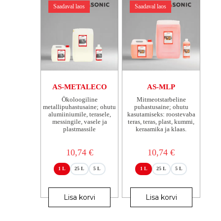
saab
saab
Saadaval laos
Saadaval laos
teha
teha
tootelehel.
tootelehel.
AS-METALECO
AS-MLP
Ökoloogiline
Mitmeotstarbeline
metallipuhastusaine; ohutu
puhastusaine; ohutu
alumiiniumile, terasele,
kasutamiseks: roostevaba
messingile, vasele ja
teras, teras, plast, kummi,
plastmassile
keraamika ja klaas.
10,74
€
10,74
€
1 L
25 L
5 L
1 L
25 L
5 L
Sellel
Sellel
tootel
tootel
Lisa korvi
Lisa korvi
on
on
mitu
mitu
varianti.
varianti.