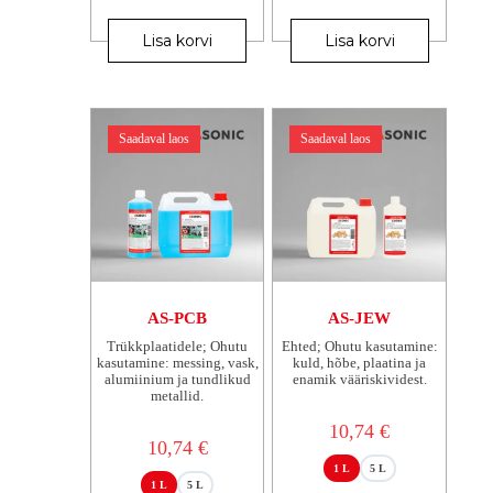
Sellel
Sellel
tootel
tootel
Lisa korvi
Lisa korvi
on
on
mitu
mitu
varianti.
varianti.
Valikuid
Valikuid
saab
saab
Saadaval laos
Saadaval laos
teha
teha
tootelehel.
tootelehel.
AS-PCB
AS-JEW
Trükkplaatidele; Ohutu
Ehted; Ohutu kasutamine:
kasutamine: messing, vask,
kuld, hõbe, plaatina ja
alumiinium ja tundlikud
enamik vääriskividest.
metallid.
10,74
€
10,74
€
1 L
5 L
1 L
5 L