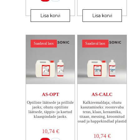
Sellel
Sellel
tootel
tootel
Lisa korvi
Lisa korvi
on
on
mitu
mitu
varianti.
varianti.
Valikuid
Valikuid
saab
saab
Saadaval laos
Saadaval laos
teha
teha
tootelehel.
tootelehel.
AS-OPT
AS-CALC
Optiliste läätsede ja prillide
Kalkieemaldaja; ohutu
jaoks; ohutu optiliste
kasutamiseks: roostevaba
läätsede, täppis- ja kaetud
teras, klaas, keraamika,
klaaspindade jaoks.
titaan, messing, kroomitud
osad ja happekindlad plastid
10,74
€
10,74
€