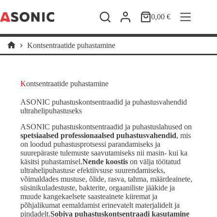
Skip
to
0,00
€
Shopping
content
cart
Kontsentraatide puhastamine
Home
Kontsentraatide puhastamine
ASONIC puhastuskontsentraadid ja puhastusvahendid
ultrahelipuhastuseks
ASONIC puhastuskontsentraadid ja puhastuslahused on
spetsiaalsed professionaalsed puhastusvahendid
, mis
on loodud puhastusprotsessi parandamiseks ja
suurepäraste tulemuste saavutamiseks nii masin- kui ka
käsitsi puhastamisel.
Nende koostis
on välja töötatud
ultrahelipuhastuse efektiivsuse suurendamiseks,
võimaldades mustuse, õlide, rasva, tahma, määrdeainete,
süsinikuladestuste, bakterite, orgaaniliste jääkide ja
muude kangekaelsete saasteainete kiiremat ja
põhjalikumat eemaldamist erinevatelt materjalidelt ja
pindadelt.
Sobiva puhastuskontsentraadi kasutamine