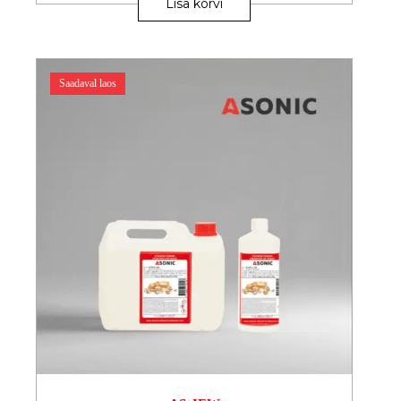
Lisa korvi
on
mitu
varianti.
Valikuid
saab
Saadaval laos
teha
tootelehel.