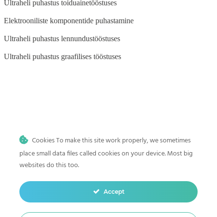
Ultraheli puhastus toiduainetööstuses
Elektrooniliste komponentide puhastamine
Ultraheli puhastus lennundustööstuses
Ultraheli puhastus graafilises tööstuses
BLOG
Ultraheli puhastus auto- ja mootorrattatööstuses
Cookies To make this site work properly, we sometimes
Ultraheli puhastus meditsiini-, tätoveeringu- ja hambaravi
kliinikutele
place small data files called cookies on your device. Most big
websites do this too.
Ultraheli puhastus kodus
Mis on ultraheli puhastus? Sügava ja täpse puhastuse teaduslik alus
Accept
Ultraheli puhastamine hambaravi instrumendid