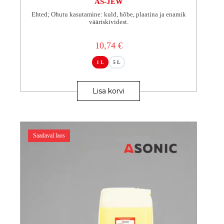
AS-JEW
Ehted; Ohutu kasutamine: kuld, hõbe, plaatina ja enamik
vääriskividest.
10,74
€
1 L
5 L
Sellel
tootel
Lisa korvi
on
mitu
varianti.
Valikuid
saab
Saadaval laos
teha
tootelehel.