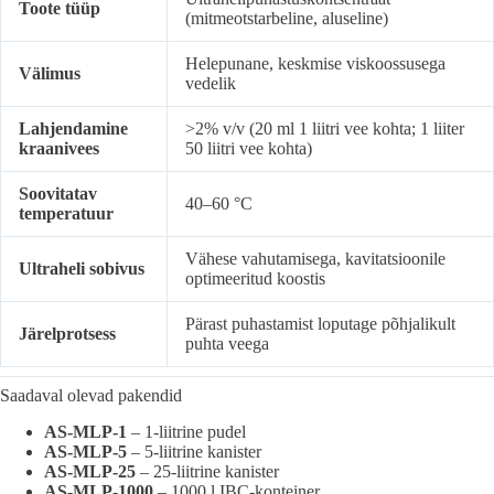
Toote tüüp
(mitmeotstarbeline, aluseline)
Helepunane, keskmise viskoossusega
Välimus
vedelik
Lahjendamine
>2% v/v (20 ml 1 liitri vee kohta; 1 liiter
kraanivees
50 liitri vee kohta)
Soovitatav
40–60 °C
temperatuur
Vähese vahutamisega, kavitatsioonile
Ultraheli sobivus
optimeeritud koostis
Pärast puhastamist loputage põhjalikult
Järelprotsess
puhta veega
Saadaval olevad pakendid
AS-MLP-1
– 1-liitrine pudel
AS-MLP-5
– 5-liitrine kanister
AS-MLP-25
– 25-liitrine kanister
AS-MLP-1000
– 1000 l IBC-konteiner