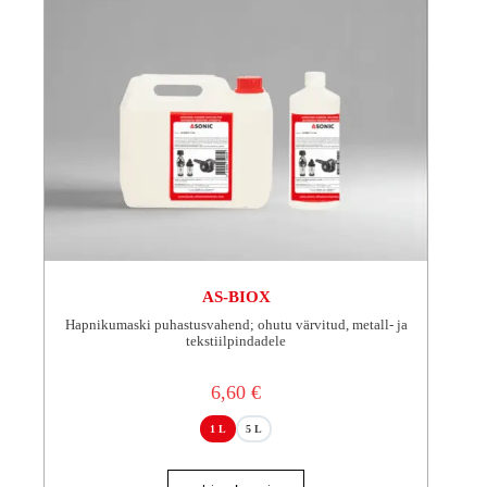
AS-BIOX
Hapnikumaski puhastusvahend; ohutu värvitud, metall- ja
tekstiilpindadele
6,60
€
1 L
5 L
Sellel
tootel