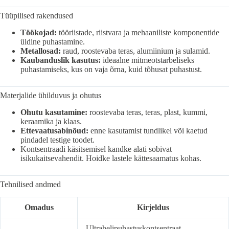
Tüüpilised rakendused
Töökojad:
tööriistade, riistvara ja mehaaniliste komponentide
üldine puhastamine.
Metallosad:
raud, roostevaba teras, alumiinium ja sulamid.
Kaubanduslik kasutus:
ideaalne mitmeotstarbeliseks
puhastamiseks, kus on vaja õrna, kuid tõhusat puhastust.
Materjalide ühilduvus ja ohutus
Ohutu kasutamine:
roostevaba teras, teras, plast, kummi,
keraamika ja klaas.
Ettevaatusabinõud:
enne kasutamist tundlikel või kaetud
pindadel testige toodet.
Kontsentraadi käsitsemisel kandke alati sobivat
isikukaitsevahendit. Hoidke lastele kättesaamatus kohas.
Tehnilised andmed
Omadus
Kirjeldus
Ultrahelipuhastuskontsentraat