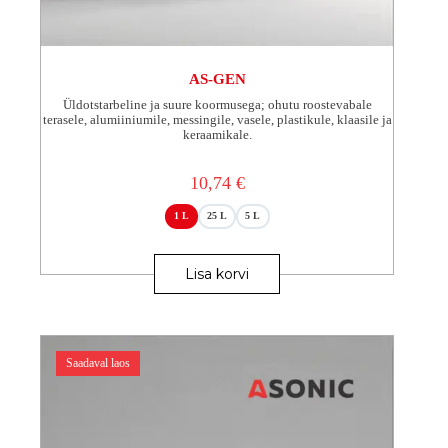
AS-GEN
Üldotstarbeline ja suure koormusega; ohutu roostevabale
terasele, alumiiniumile, messingile, vasele, plastikule, klaasile ja
keraamikale.
10,74
€
1 L
25 L
5 L
Sellel
tootel
Lisa korvi
on
mitu
varianti.
Valikuid
saab
Saadaval laos
teha
tootelehel.