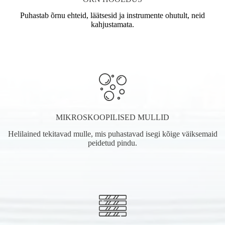
Puhastab õrnu ehteid, läätsesid ja instrumente ohutult, neid
kahjustamata.
MIKROSKOOPILISED MULLID
Helilained tekitavad mulle, mis puhastavad isegi kõige väiksemaid
peidetud pindu.