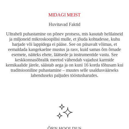
saab
teha
tootelehel.
MIDAGI MEIST
Huvitavad Faktid
Ultraheli puhastamine on põnev protsess, mis kasutab helilaineid
ja miljoneid mikroskoopilisi mulle, et jõuda kohtadesse, kuhu
harjade või lappidega ei pääse. See on piisavalt võimas, et
eemaldada kangekaelne mustus ja rasv, kuid samas õrn õrnade
esemete, näiteks ehete, läätsede ja instrumentide vastu. See
keskkonnasõbralik meetod vähendab vajadust karmide
kemikaalide järele, säästab aega ja on kuni 16 korda tõhusam kui
traditsiooniline puhastamine – muutes selle usaldusväärseks
lahenduseks paljudes tööstusharudes.
ÕRN HOOLDUS