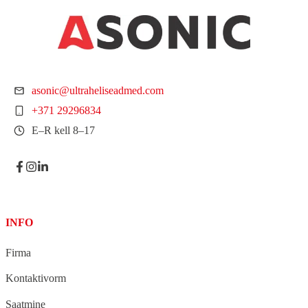
asonic@ultraheliseadmed.com
+371 29296834
E–R kell 8–17
INFO
Firma
Kontaktivorm
Saatmine