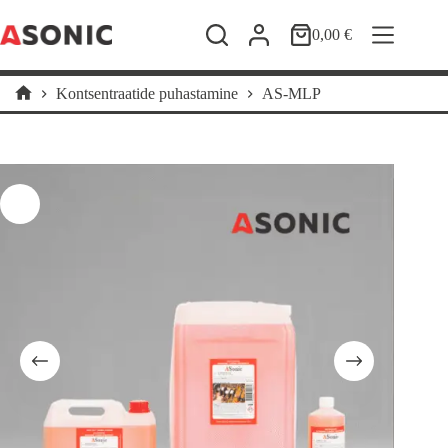
Skip
to
0,00
€
Shopping
content
cart
Kontsentraatide puhastamine
AS-MLP
Home