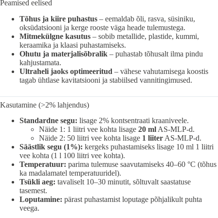
Peamised eelised
Tõhus ja kiire puhastus
– eemaldab õli, rasva, süsiniku,
oksüdatsiooni ja kerge rooste väga heade tulemustega.
Mitmekülgne kasutus
– sobib metallide, plastide, kummi,
keraamika ja klaasi puhastamiseks.
Ohutu ja materjalisõbralik
– puhastab tõhusalt ilma pindu
kahjustamata.
Ultraheli jaoks optimeeritud
– vähese vahutamisega koostis
tagab ühtlase kavitatsiooni ja stabiilsed vannitingimused.
Kasutamine (>2% lahjendus)
Standardne segu:
lisage 2% kontsentraati kraaniveele.
Näide 1: 1 liitri vee kohta lisage
20 ml
AS-MLP-d.
Näide 2: 50 liitri vee kohta lisage
1 liiter
AS-MLP-d.
Säästlik segu (1%):
kergeks puhastamiseks lisage 10 ml 1 liitri
vee kohta (1 l 100 liitri vee kohta).
Temperatuur:
parima tulemuse saavutamiseks 40–60 °C (tõhus
ka madalamatel temperatuuridel).
Tsükli aeg:
tavaliselt 10–30 minutit, sõltuvalt saastatuse
tasemest.
Loputamine:
pärast puhastamist loputage põhjalikult puhta
veega.