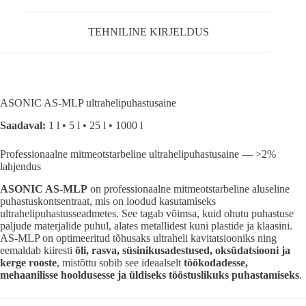
TEHNILINE KIRJELDUS
ASONIC AS-MLP ultrahelipuhastusaine
Saadaval:
1 l • 5 l • 25 l • 1000 l
Professionaalne mitmeotstarbeline ultrahelipuhastusaine — >2%
lahjendus
ASONIC AS-MLP
on professionaalne mitmeotstarbeline aluseline
puhastuskontsentraat, mis on loodud kasutamiseks
ultrahelipuhastusseadmetes. See tagab võimsa, kuid ohutu puhastuse
paljude materjalide puhul, alates metallidest kuni plastide ja klaasini.
AS-MLP on optimeeritud tõhusaks ultraheli kavitatsiooniks ning
eemaldab kiiresti
õli, rasva, süsinikusadestused, oksüdatsiooni ja
kerge rooste
, mistõttu sobib see ideaalselt
töökodadesse,
mehaanilisse hooldusesse ja üldiseks tööstuslikuks puhastamiseks
.