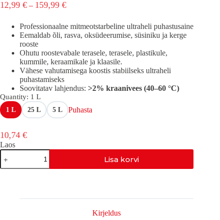
Hinnavahemik:
12,99
€
159,99
€
–
12,99 €
kuni
Professionaalne mitmeotstarbeline ultraheli puhastusaine
159,99 €
Eemaldab õli, rasva, oksüdeerumise, süsiniku ja kerge
rooste
Ohutu roostevabale terasele, terasele, plastikule,
kummile, keraamikale ja klaasile.
Vähese vahutamisega koostis stabiilseks ultraheli
puhastamiseks
Soovitatav lahjendus:
>2% kraanivees (40–60 °C)
Quantity
: 1 L
Puhasta
1 L
25 L
5 L
10,74
€
Laos
AS-
Lisa korvi
MLP
kogus
Kirjeldus