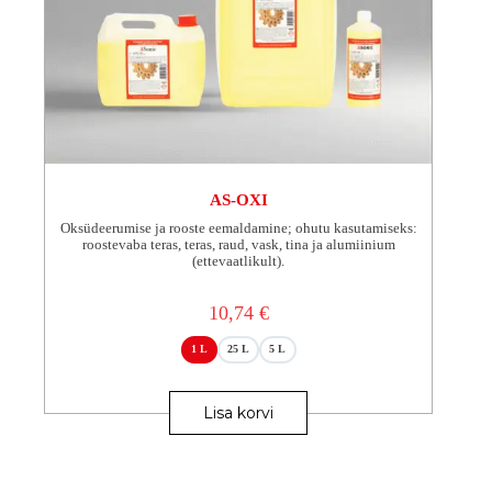
AS-OXI
Oksüdeerumise ja rooste eemaldamine; ohutu kasutamiseks:
roostevaba teras, teras, raud, vask, tina ja alumiinium
(ettevaatlikult).
10,74
€
1 L
25 L
5 L
Sellel
tootel
Lisa korvi
on
mitu
varianti.
Valikuid