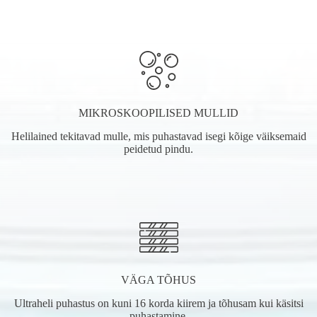
MIKROSKOOPILISED MULLID
Helilained tekitavad mulle, mis puhastavad isegi kõige väiksemaid
peidetud pindu.
VÄGA TÕHUS
Ultraheli puhastus on kuni 16 korda kiirem ja tõhusam kui käsitsi
puhastamine.