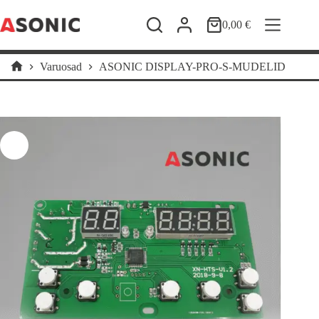
Skip
to
0,00
€
Shopping
content
cart
Varuosad
ASONIC DISPLAY-PRO-S-MUDELID
Home