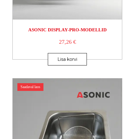
ASONIC DISPLAY-PRO-MODELLID
27,26
€
Lisa korvi
Saadaval laos