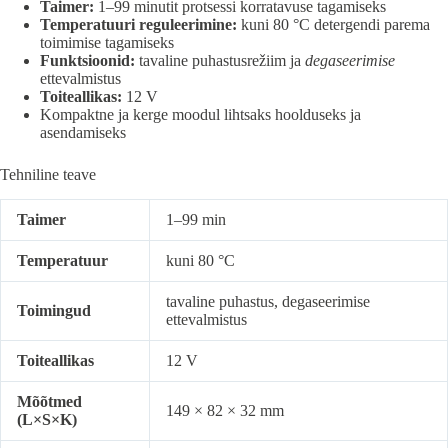
Taimer:
1–99 minutit protsessi korratavuse tagamiseks
Temperatuuri reguleerimine:
kuni 80 °C detergendi parema
toimimise tagamiseks
Funktsioonid:
tavaline puhastusrežiim ja
degaseerimise
ettevalmistus
Toiteallikas:
12 V
Kompaktne ja kerge moodul lihtsaks hoolduseks ja
asendamiseks
Tehniline teave
Taimer
1–99 min
Temperatuur
kuni 80 °C
tavaline puhastus, degaseerimise
Toimingud
ettevalmistus
Toiteallikas
12 V
Mõõtmed
149 × 82 × 32 mm
(L×S×K)