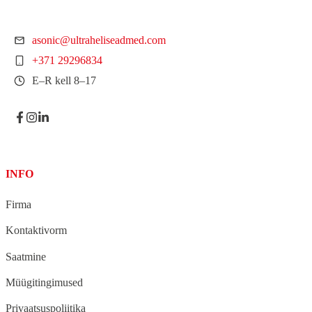
asonic@ultraheliseadmed.com
+371 29296834
E–R kell 8–17
INFO
Firma
Kontaktivorm
Saatmine
Müügitingimused
Privaatsuspoliitika