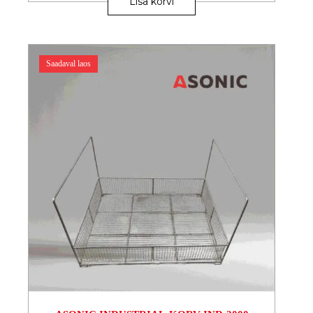
Lisa korvi
Saadaval laos