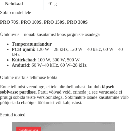
Netokaal
91 g
Sobib mudelitele
PRO 70S, PRO 100S, PRO 150S, PRO 300S
Ühilduvus – nõuab kasutamist koos järgmiste osadega
Temperatuuriandur
PCB-ajami:
120 W – 28 kHz, 120 W – 40 kHz, 60 W – 40
kHz
Küttekehad:
100 W, 300 W, 500 W
Andurid:
60 W–40 kHz, 60 W–28 kHz
Oluline märkus tellimuse kohta
Enne tellimist veenduge, et teie ultrahelipuhasti kuulub
täpselt
sobivasse partiisse
. Partii võivad veidi erineda ja see varuosade ei
pruugi sobida teiste versioonidega. Sobimatute osade kasutamine võib
põhjustada ebaõiget töötamist või kahjustusi.
Seotud tooted
Saadaval laos