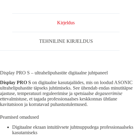
S-
MUDELID
kogus
Kirjeldus
TEHNILINE KIRJELDUS
Display PRO S – ultrahelipuhastite digitaalne juhtpaneel
Display PRO S
on digitaalne kasutajaliides, mis on loodud ASONIC
ultrahelipuhastite täpseks juhtimiseks. See ühendab endas minutitäpse
ajastuse, temperatuuri reguleerimise ja spetsiaalse
degaseerimise
ettevalmistuse, et tagada professionaalses keskkonnas ühtlane
kavitatsioon ja korratavad puhastustulemused.
Peamised omadused
Digitaalne ekraan intuitiivsete juhtnuppudega professionaalseks
kasutamiseks