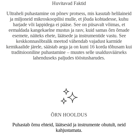
Huvitavad Faktid
Ultraheli puhastamine on põnev protsess, mis kasutab helilaineid
ja miljoneid mikroskoopilisi mulle, et jõuda kohtadesse, kuhu
harjade või lappidega ei pääse. See on piisavalt võimas, et
eemaldada kangekaelne mustus ja rasv, kuid samas õrn õrnade
esemete, näiteks ehete, läätsede ja instrumentide vastu. See
keskkonnasõbralik meetod vähendab vajadust karmide
kemikaalide järele, säästab aega ja on kuni 16 korda tõhusam kui
traditsiooniline puhastamine – muutes selle usaldusväärseks
lahenduseks paljudes tööstusharudes.
ÕRN HOOLDUS
Puhastab õrnu ehteid, läätsesid ja instrumente ohutult, neid
kahjustamata.