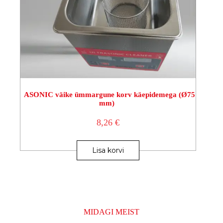
ASONIC väike ümmargune korv käepidemega (Ø75
mm)
8,26
€
Lisa korvi
MIDAGI MEIST