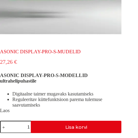
ASONIC DISPLAY-PRO-S-MUDELID
27,26
€
ASONIC DISPLAY-PRO-S-MODELLID
ultrahelipuhastile
Digitaalne taimer mugavaks kasutamiseks
Reguleeritav küttefunktsioon parema tulemuse
saavutamiseks
Laos
ASONIC
Lisa korvi
DISPLAY-
PRO-