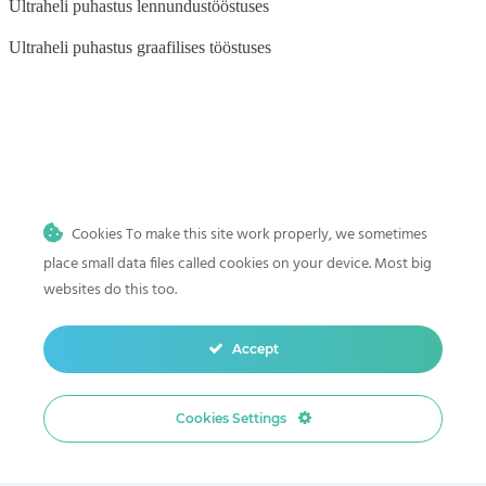
Ultraheli puhastus lennundustööstuses
Ultraheli puhastus graafilises tööstuses
BLOG
Ultraheli puhastus auto- ja mootorrattatööstuses
Cookies To make this site work properly, we sometimes
Ultraheli puhastus meditsiini-, tätoveeringu- ja hambaravi
kliinikutele
place small data files called cookies on your device. Most big
websites do this too.
Ultraheli puhastus kodus
Mis on ultraheli puhastus? Sügava ja täpse puhastuse teaduslik alus
Accept
Ultraheli puhastamine hambaravi instrumendid
Cookies Settings