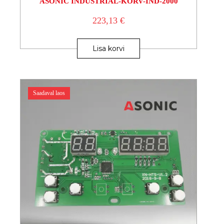
ASONIC INDUSTRIAL-KORV-IND-2000
223,13
€
Lisa korvi
Saadaval laos