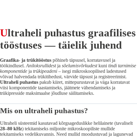
Ultraheli puhastus graafilises
tööstuses — täielik juhend
Graafika- ja trükitööstus
põhineb täpsusel, korratavusel ja
töökindlusel.
Aniloksrullidest
ja
sõelumisvõrkudest
kuni
tindi tarnimise
komponentide
ja
trükipeadeni
– isegi mikroskoopilised ladestused
võivad halvendada trükitihedust, värvide täpsust ja registreerimist.
Ultraheli puhastus
pakub kiiret, mittepurustavat ja väga korratavat
viisi komponentide taastamiseks, jäätmete vähendamiseks ja
trükipresside maksimaalse jõudluse säilitamiseks.
Mis on ultraheli puhastus?
Ultraheli süsteemid kasutavad kõrgsageduslikke helilainete (tavaliselt
28–80 kHz
) tekitamiseks miljonite mikroskoopiliste mullide
tekitamiseks vedelikuvannis. Need mullid moodustuvad ja lagunevad