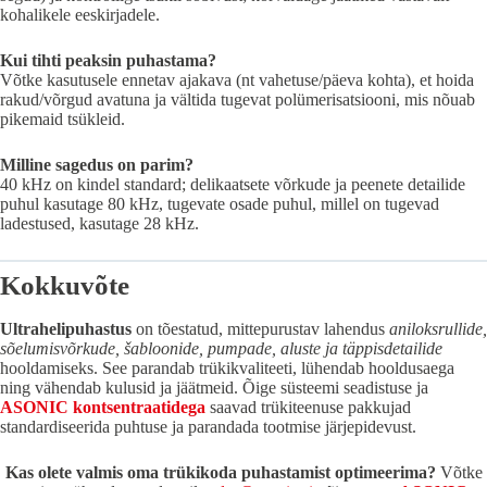
kohalikele eeskirjadele.
Kui tihti peaksin puhastama?
Võtke kasutusele ennetav ajakava (nt vahetuse/päeva kohta), et hoida
rakud/võrgud avatuna ja vältida tugevat polümerisatsiooni, mis nõuab
pikemaid tsükleid.
Milline sagedus on parim?
40 kHz on kindel standard; delikaatsete võrkude ja peenete detailide
puhul kasutage 80 kHz, tugevate osade puhul, millel on tugevad
ladestused, kasutage 28 kHz.
Kokkuvõte
Ultrahelipuhastus
on tõestatud, mittepurustav lahendus
aniloksrullide,
sõelumisvõrkude, šabloonide, pumpade, aluste ja täppisdetailide
hooldamiseks. See parandab trükikvaliteeti, lühendab hooldusaega
ning vähendab kulusid ja jäätmeid. Õige süsteemi seadistuse ja
ASONIC kontsentraatidega
saavad trükiteenuse pakkujad
standardiseerida puhtuse ja parandada tootmise järjepidevust.
Kas olete valmis oma trükikoda puhastamist optimeerima?
Võtke