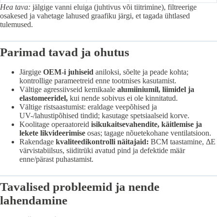
Hea tava:
jälgige vanni eluiga (juhtivus või tiitrimine), filtreerige
osakesed ja vahetage lahused graafiku järgi, et tagada ühtlased
tulemused.
Parimad tavad ja ohutus
Järgige
OEM-i juhiseid
aniloksi, sõelte ja peade kohta;
kontrollige parameetreid enne tootmises kasutamist.
Vältige agressiivseid kemikaale
alumiiniumil, liimidel ja
elastomeeridel,
kui nende sobivus ei ole kinnitatud.
Vältige ristsaastumist: eraldage veepõhised ja
UV-/lahustipõhised tindid; kasutage spetsiaalseid korve.
Koolitage operaatoreid
isikukaitsevahendite, käitlemise ja
lekete likvideerimise
osas; tagage nõuetekohane ventilatsioon.
Rakendage
kvaliteedikontrolli näitajaid:
BCM taastamine, ΔE
värvistabiilsus, siiditrüki avatud pind ja defektide määr
enne/pärast puhastamist.
Tavalised probleemid ja nende
lahendamine