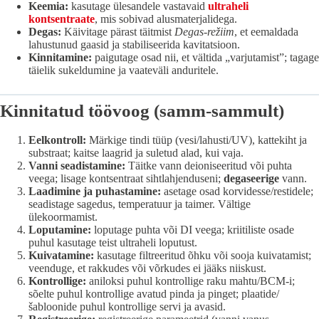
Keemia:
kasutage ülesandele vastavaid
ultraheli
kontsentraate
, mis sobivad alusmaterjalidega.
Degas:
Käivitage pärast täitmist
Degas-režiim
, et eemaldada
lahustunud gaasid ja stabiliseerida kavitatsioon.
Kinnitamine:
paigutage osad nii, et vältida „varjutamist”; tagage
täielik sukeldumine ja vaateväli anduritele.
Kinnitatud töövoog (samm-sammult)
Eelkontroll:
Märkige tindi tüüp (vesi/lahusti/UV), kattekiht ja
substraat; kaitse laagrid ja suletud alad, kui vaja.
Vanni seadistamine:
Täitke vann deioniseeritud või puhta
veega; lisage kontsentraat sihtlahjenduseni;
degaseerige
vann.
Laadimine ja puhastamine:
asetage osad korvidesse/restidele;
seadistage sagedus, temperatuur ja taimer. Vältige
ülekoormamist.
Loputamine:
loputage puhta või DI veega; kriitiliste osade
puhul kasutage teist ultraheli loputust.
Kuivatamine:
kasutage filtreeritud õhku või sooja kuivatamist;
veenduge, et rakkudes või võrkudes ei jääks niiskust.
Kontrollige:
aniloksi puhul kontrollige raku mahtu/BCM-i;
sõelte puhul kontrollige avatud pinda ja pinget; plaatide/
šabloonide puhul kontrollige servi ja avasid.