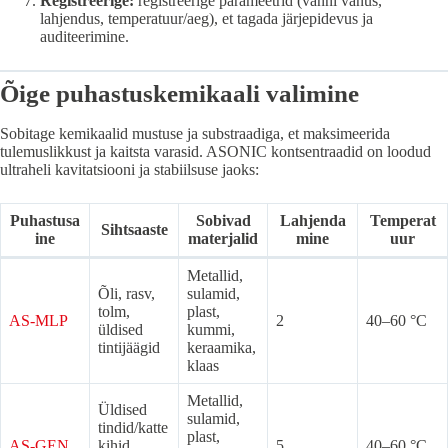
Registreerige:
registreerige parameetrid (vanni vanus,
lahjendus, temperatuur/aeg), et tagada järjepidevus ja
auditeerimine.
Õige puhastuskemikaali valimine
Sobitage kemikaalid mustuse ja substraadiga, et maksimeerida
tulemuslikkust ja kaitsta varasid. ASONIC kontsentraadid on loodud
ultraheli kavitatsiooni ja stabiilsuse jaoks:
Puhastusa
Sobivad
Lahjenda
Temperat
Sihtsaaste
ine
materjalid
mine
uur
Metallid,
Õli, rasv,
sulamid,
tolm,
plast,
AS-MLP
2
40–60 °C
üldised
kummi,
tintijäägid
keraamika,
klaas
Metallid,
Üldised
sulamid,
tindid/katte
plast,
AS-GEN
kihid,
5
40–60 °C