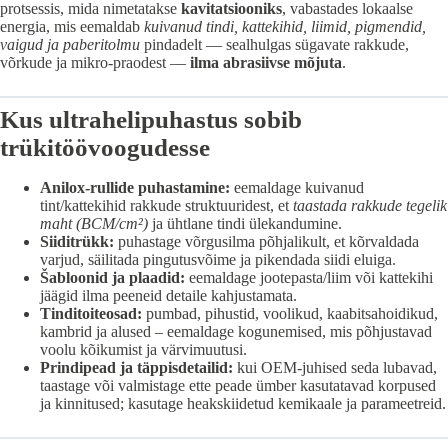
protsessis, mida nimetatakse
kavitatsiooniks
, vabastades lokaalse
energia, mis eemaldab
kuivanud tindi, kattekihid, liimid, pigmendid,
vaigud ja paberitolmu
pindadelt — sealhulgas sügavate rakkude,
võrkude ja mikro-praodest —
ilma abrasiivse mõjuta
.
Kus ultrahelipuhastus sobib
trükitöövoogudesse
Anilox-rullide puhastamine:
eemaldage kuivanud
tint/kattekihid rakkude struktuuridest, et
taastada rakkude tegelik
maht (BCM/cm²)
ja ühtlane tindi ülekandumine.
Siiditrükk:
puhastage võrgusilma põhjalikult, et kõrvaldada
varjud, säilitada pingutusvõime ja pikendada siidi eluiga.
Šabloonid ja plaadid:
eemaldage jootepasta/liim või kattekihi
jäägid ilma peeneid detaile kahjustamata.
Tinditoiteosad:
pumbad, pihustid, voolikud, kaabitsahoidikud,
kambrid ja alused – eemaldage kogunemised, mis põhjustavad
voolu kõikumist ja värvimuutusi.
Prindipead ja täppisdetailid:
kui OEM-juhised seda lubavad,
taastage või valmistage ette peade ümber kasutatavad korpused
ja kinnitused; kasutage heakskiidetud kemikaale ja parameetreid.