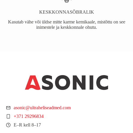
KESKKONNASÕBRALIK
Kasutab vähe või üldse mitte karme kemikaale, mistõttu on see
inimestele ja keskkonnale ohutu.
asonic@ultraheliseadmed.com
+371 29296834
E–R kell 8–17