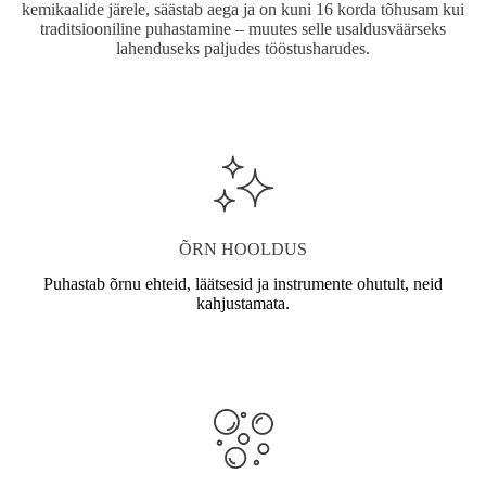
kemikaalide järele, säästab aega ja on kuni 16 korda tõhusam kui
traditsiooniline puhastamine – muutes selle usaldusväärseks
lahenduseks paljudes tööstusharudes.
ÕRN HOOLDUS
Puhastab õrnu ehteid, läätsesid ja instrumente ohutult, neid
kahjustamata.