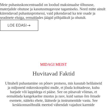
Meie puhastuskoncentraadid on loodud maksimaalse tõhususe,
materjalide ohutuse ja kasutusmugavuse tagamiseks. Need mitte ainult
kiirendavad puhastusprotsessi, vaid pikendavad ka teie osade ja
seadmete eluiga, eemaldades jäägid põhjalikult ja ohutult.
LOE EDASI
ASONIC
PUHASTUSVAHENDID
/
KONTSENTRAADID
MIDAGI MEIST
Huvitavad Faktid
Ultraheli puhastamine on põnev protsess, mis kasutab helilaineid
ja miljoneid mikroskoopilisi mulle, et jõuda kohtadesse, kuhu
harjade või lappidega ei pääse. See on piisavalt võimas, et
eemaldada kangekaelne mustus ja rasv, kuid samas õrn õrnade
esemete, näiteks ehete, läätsede ja instrumentide vastu. See
keskkonnasõbralik meetod vähendab vajadust karmide