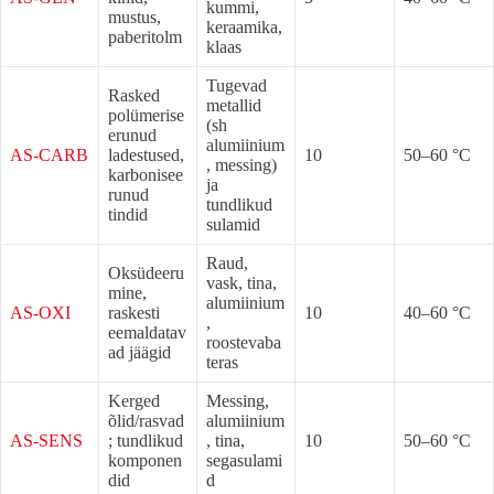
kummi,
mustus,
keraamika,
paberitolm
klaas
Tugevad
Rasked
metallid
polümerise
(sh
erunud
alumiinium
AS-CARB
ladestused,
10
50–60 °C
, messing)
karbonisee
ja
runud
tundlikud
tindid
sulamid
Raud,
Oksüdeeru
vask, tina,
mine,
alumiinium
AS-OXI
raskesti
10
40–60 °C
,
eemaldatav
roostevaba
ad jäägid
teras
Kerged
Messing,
õlid/rasvad
alumiinium
AS-SENS
; tundlikud
, tina,
10
50–60 °C
komponen
segasulami
did
d