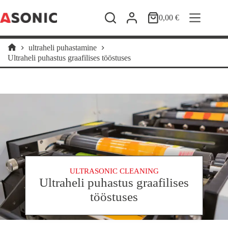
Skip
to
0,00
€
Shopping
content
cart
ultraheli puhastamine
Home
Ultraheli puhastus graafilises tööstuses
ULTRASONIC CLEANING
Ultraheli puhastus graafilises
tööstuses