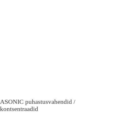
KORVI
MÕÕTMED
ASONIC puhastusvahendid /
kontsentraadid