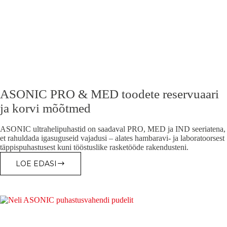
ASONIC PRO & MED toodete reservuaari
ja korvi mõõtmed
ASONIC ultrahelipuhastid on saadaval PRO, MED ja IND seeriatena,
et rahuldada igasuguseid vajadusi – alates hambaravi- ja laboratoorsest
täppispuhastusest kuni tööstuslike rasketööde rakendusteni.
LOE EDASI
ASONIC
PRO
&
MED
TOODETE
RESERVUAARI
JA