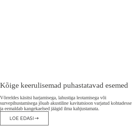
Kõige keerulisemad puhastatavad esemed
Võrreldes käsitsi harjamisega, lahustiga leotamisega või
survepihustamisega jõuab akustiline kavitatsioon varjatud kohtadesse
ja eemaldab kangekaelsed jäägid ilma kahjustamata.
LOE EDASI
KÕIGE
KEERULISEMAD
PUHASTATAVAD