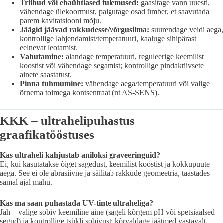
Triibud või ebaühtlased tulemused:
gaasitage vann uuesti,
vähendage ülekoormust, paigutage osad ümber, et saavutada
parem kavitatsiooni mõju.
Jäägid jäävad rakkudesse/võrgusilma:
suurendage veidi aega,
kontrollige lahjendamist/temperatuuri, kaaluge sihipärast
eelnevat leotamist.
Vahutamine:
alandage temperatuuri, reguleerige keemilist
koostist või vähendage segamist; kontrollige pindaktiivsete
ainete saastatust.
Pinna tuhmumine:
vähendage aega/temperatuuri või valige
õrnema toimega kontsentraat (nt AS-SENS).
KKK – ultrahelipuhastus
graafikatööstuses
Kas ultraheli kahjustab aniloksi graveeringuid?
Ei, kui kasutatakse õiget sagedust, keemilist koostist ja kokkupuute
aega. See ei ole abrasiivne ja säilitab rakkude geomeetria, taastades
samal ajal mahu.
Kas ma saan puhastada UV-tinte ultraheliga?
Jah – valige sobiv keemiline aine (sageli kõrgem pH või spetsiaalsed
segud) ja kontrollige tsükli sobivust; kõrvaldage jäätmed vastavalt