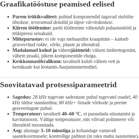
Graafikatööstuse peamised eelised
Parem trükikvaliteet:
puhtad komponendid tagavad
stabiilse
tiheduse, teravamad detailid ja täpse värviedastuse
.
Kiirem töötlemine:
partii töötlemine vähendab puhastustööd ja
trükipressi seisakuid.
Mittepurustav:
ei ole vaja mehaanilist kraapimist – kaitseb
graveeritud rakke, võrke, plaate ja tihendeid
.
Madalamad kulud ja
vähem
jäätmeid:
vähem ümbertegemist,
vähem praaki, pikem komponentide eluiga.
Keskkonnasõbralikum:
tavaliselt kulub vähem vett ja
kemikaale kui leotamis-/harjamismeetoditel.
Soovitatavad protsessiparameetrid
Sagedus:
28 kHz
tugevate sadestuste puhul tugevatel osadel;
40
kHz
üldise standardina;
80 kHz+
õrnade võrkude ja peente
graveeringute puhul.
Temperatuur:
tavaliselt
40–60 °C
, et parandada niisutamist ja
kavitatsiooni. Vältige temperatuure, mis võivad polümeere või
tihendeid moonutada.
Aeg:
alustage
3–10 minutiga
ja kohandage vastavalt
saastekoormusele; kontrollige puhtust (nt raku mahu taastumine).