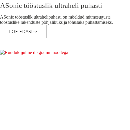
ASonic tööstuslik ultraheli puhasti
ASonic tööstuslik ultrahelipuhasti on mõeldud mitmesuguste
tööstuslike rakenduste põhjalikuks ja tõhusaks puhastamiseks.
LOE EDASI
ASONIC
TÖÖSTUSLIK
ULTRAHELI
PUHASTI