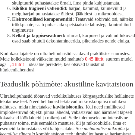
skulptuurid puhastatakse õrnalt, ilma pinda kahjustamata.
Isikliku hügieeni vahendid:
harjad, kammid, küüneviilid ja
meigiharjad puhastatakse õlidest, jääkidest ja mikroobidest.
Elektroonilised komponendid:
Teatavaid sobivaid osi, näiteks
trükkplaate, saab puhastada spetsiaalsete lahustega kontrollitud
tingimustes.
Kellad ja täppiseseadmed:
rihmad, korpused ja valitud liikuvad
osad saab ohutult dekontamineerida, pikendades nende eluiga.
Kodukasutajatele on ultrahelipuhastid saadaval praktilistes suurustes.
Meie kollektsiooni väikseim mudel mahutab
0,45 liitrit
, suurem mudel
aga
1,4 liitrit
– ideaalne peredele, kes otsivad täiustatud
hügieenilahendusi.
Teaduslik põhimõte: akustiline kavitatsioon
Ultrahelipuhastid töötavad vedelikulahuses kõrgsageduslike helilainete
tekitamise teel. Need helilained tekitavad mikroskoopilisi mullikesi
nähtuses, mida nimetatakse
kavitatsiooniks
. Kui need mullikesed
implodeeruvad objekti pinna lähedal, vabastavad nad äärmiselt täpselt
lokaalseid lööklaineid ja mikrojoad. Selle tulemuseks on intensiivne
puhastav toime, mis eemaldab mustuse, õli ja mikroobikile, ilma et
esemeid kriimustataks või kahjustataks. See
mehaanilise mikrojõu
ja
keemilise sünergia
kombinatsioon teeb ultrahelipuhastuse harjamisest,