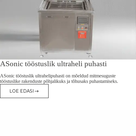
ASonic tööstuslik ultraheli puhasti
ASonic tööstuslik ultrahelipuhasti on mõeldud mitmesuguste
tööstuslike rakenduste põhjalikuks ja tõhusaks puhastamiseks.
LOE EDASI
ASONIC
TÖÖSTUSLIK
ULTRAHELI
PUHASTI