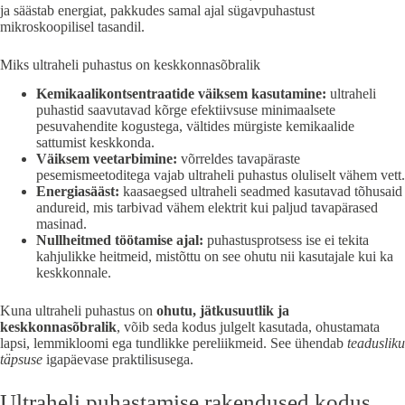
ja säästab energiat, pakkudes samal ajal sügavpuhastust
mikroskoopilisel tasandil.
Miks ultraheli puhastus on keskkonnasõbralik
Kemikaalikontsentraatide väiksem kasutamine:
ultraheli
puhastid saavutavad kõrge efektiivsuse minimaalsete
pesuvahendite kogustega, vältides mürgiste kemikaalide
sattumist keskkonda.
Väiksem veetarbimine:
võrreldes tavapäraste
pesemismeetoditega vajab ultraheli puhastus oluliselt vähem vett.
Energiasääst:
kaasaegsed ultraheli seadmed kasutavad tõhusaid
andureid, mis tarbivad vähem elektrit kui paljud tavapärased
masinad.
Nullheitmed töötamise ajal:
puhastusprotsess ise ei tekita
kahjulikke heitmeid, mistõttu on see ohutu nii kasutajale kui ka
keskkonnale.
Kuna ultraheli puhastus on
ohutu, jätkusuutlik ja
keskkonnasõbralik
, võib seda kodus julgelt kasutada, ohustamata
lapsi, lemmikloomi ega tundlikke pereliikmeid. See ühendab
teadusliku
täpsuse
igapäevase praktilisusega.
Ultraheli puhastamise rakendused kodus