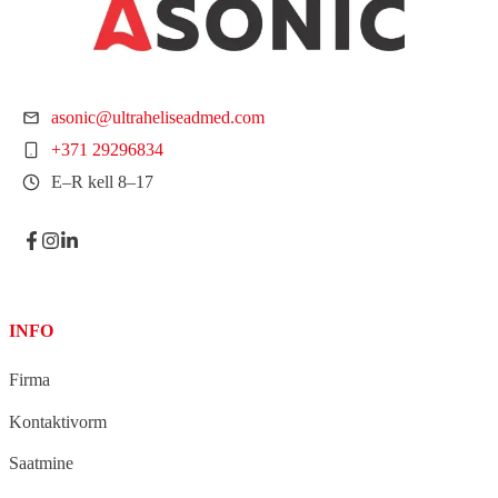
asonic@ultraheliseadmed.com
+371 29296834
E–R kell 8–17
INFO
Firma
Kontaktivorm
Saatmine