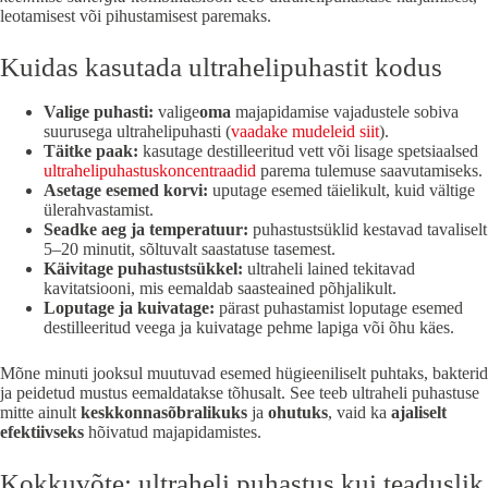
leotamisest või pihustamisest paremaks.
Kuidas kasutada ultrahelipuhastit kodus
Valige puhasti:
valige
oma
majapidamise vajadustele sobiva
suurusega ultrahelipuhasti (
vaadake mudeleid siit
).
Täitke paak:
kasutage destilleeritud vett või lisage spetsiaalsed
ultrahelipuhastuskoncentraadid
parema tulemuse saavutamiseks.
Asetage esemed korvi:
uputage esemed täielikult, kuid vältige
ülerahvastamist.
Seadke aeg ja temperatuur:
puhastustsüklid kestavad tavaliselt
5–20 minutit, sõltuvalt saastatuse tasemest.
Käivitage puhastustsükkel:
ultraheli lained tekitavad
kavitatsiooni, mis eemaldab saasteained põhjalikult.
Loputage ja kuivatage:
pärast puhastamist loputage esemed
destilleeritud veega ja kuivatage pehme lapiga või õhu käes.
Mõne minuti jooksul muutuvad esemed hügieeniliselt puhtaks, bakterid
ja peidetud mustus eemaldatakse tõhusalt. See teeb ultraheli puhastuse
mitte ainult
keskkonnasõbralikuks
ja
ohutuks
, vaid ka
ajaliselt
efektiivseks
hõivatud majapidamistes.
Kokkuvõte: ultraheli puhastus kui teaduslik