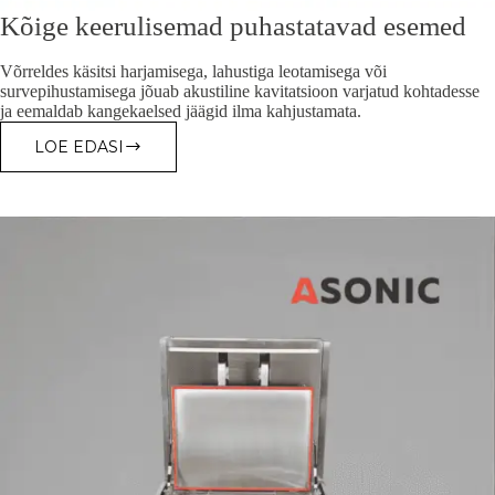
Kõige keerulisemad puhastatavad esemed
Võrreldes käsitsi harjamisega, lahustiga leotamisega või
survepihustamisega jõuab akustiline kavitatsioon varjatud kohtadesse
ja eemaldab kangekaelsed jäägid ilma kahjustamata.
LOE EDASI
KÕIGE
KEERULISEMAD
PUHASTATAVAD
ESEMED