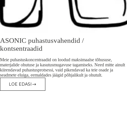
ASONIC puhastusvahendid /
kontsentraadid
Meie puhastuskoncentraadid on loodud maksimaalse tõhususe,
materjalide ohutuse ja kasutusmugavuse tagamiseks. Need mitte ainult
kiirendavad puhastusprotsessi, vaid pikendavad ka teie osade ja
seadmete eluiga, eemaldades jäägid põhjalikult ja ohutult.
LOE EDASI
ASONIC
PUHASTUSVAHENDID
/
KONTSENTRAADID