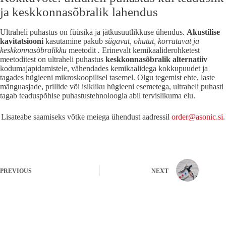
ja keskkonnasõbralik lahendus
Ultraheli puhastus on füüsika ja jätkusuutlikkuse ühendus.
Akustilise
kavitatsiooni
kasutamine pakub
sügavat, ohutut, korratavat ja
keskkonnasõbralikku
meetodit
.
Erinevalt kemikaaliderohketest
meetoditest on ultraheli puhastus
keskkonnasõbralik alternatiiv
kodumajapidamistele, vähendades kemikaalidega kokkupuudet ja
tagades hügieeni mikroskoopilisel tasemel. Olgu tegemist ehte, laste
mänguasjade, prillide või isikliku hügieeni esemetega, ultraheli puhasti
tagab teaduspõhise puhastustehnoloogia abil tervislikuma elu.
Lisateabe saamiseks võtke meiega ühendust aadressil
order@asonic.si
.
PREVIOUS
NEXT