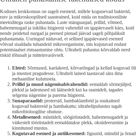
Koduses keskkonnas on sageli esemeid, millele kogunevad bakterid,
rasv ja mikroskoopilised saasteained, kuid mida on traditsiooniliste
meetoditega raske puhastada. Laste mänguasjad, prillid, võtmed,
habemenugad ja isikliku hügieeni vahendid on igapäevaselt käes, kuid
nende peidetud nurgad ja peened pinnad jäävad sageli põhjalikult
puhastamata. Uuringud näitavad, et sellised igapäevased esemed
võivad sisaldada tuhandeid mikroorganisme, mis kujutavad endast
potentsiaalset ristsaastumise ohtu. Ultraheli puhastus kõrvaldab need
riskid tõhusalt ja mitteinvasiivselt.
Ehted:
Sõrmused, kaelakeed, kõrvarõngad ja kellad koguvad õli
ja mustust pragudesse. Ultraheli lained taastavad sära ilma
mehaanilise kulutuseta.
Prillid ja muud nägemisabivahendid:
eemaldab sõrmejäljed,
plekid ja ladestused nii läätsedelt kui ka raamidelt, tagades
selgema nägemise ja parema hügieeni.
Suuaparaadid:
proteesid, hambaklambrid ja suukaitsed
koguvad baktereid ja hambakattu; ultrahelipuhastus tagab
mikrobioloogilise ohutuse.
Metallesemed:
müntidelt, söögiriistadelt, habemenugadelt ja
väikestelt tööriistadelt eemaldatakse plekk, oksüdeerumine ja
kinnitunud mustus.
Kogutavad esemed ja antiikesemed:
figuurid, mündid ja õrnad