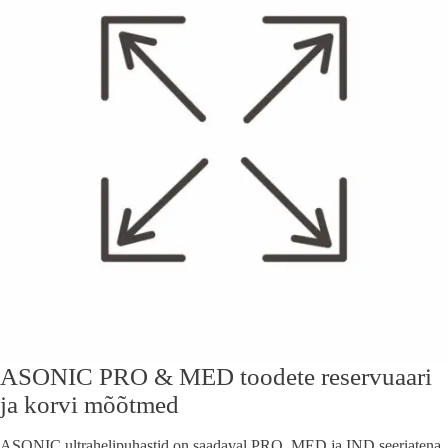
ASONIC PRO & MED toodete reservuaari
ja korvi mõõtmed
ASONIC ultrahelipuhastid on saadaval PRO, MED ja IND seeriatena,