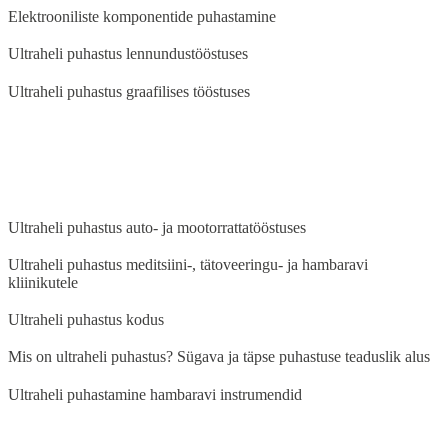
Elektrooniliste komponentide puhastamine
Ultraheli puhastus lennundustööstuses
Ultraheli puhastus graafilises tööstuses
BLOG
Ultraheli puhastus auto- ja mootorrattatööstuses
Ultraheli puhastus meditsiini-, tätoveeringu- ja hambaravi
kliinikutele
Ultraheli puhastus kodus
Mis on ultraheli puhastus? Sügava ja täpse puhastuse teaduslik alus
Ultraheli puhastamine hambaravi instrumendid