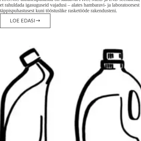
et rahuldada igasuguseid vajadusi – alates hambaravi- ja laboratoorsest
täppispuhastusest kuni tööstuslike rasketööde rakendusteni.
LOE EDASI
ASONIC
PRO
&
MED
TOODETE
RESERVUAARI
JA
KORVI
MÕÕTMED