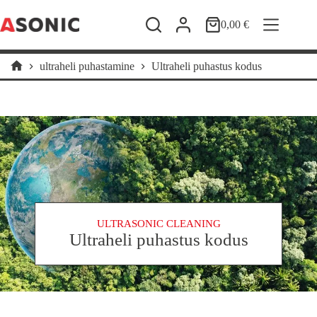
Skip
to
0,00
€
Shopping
content
cart
ultraheli puhastamine
Ultraheli puhastus kodus
Home
ULTRASONIC CLEANING
Ultraheli puhastus kodus