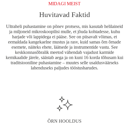
MIDAGI MEIST
Huvitavad Faktid
Ultraheli puhastamine on põnev protsess, mis kasutab helilaineid
ja miljoneid mikroskoopilisi mulle, et jõuda kohtadesse, kuhu
harjade või lappidega ei pääse. See on piisavalt võimas, et
eemaldada kangekaelne mustus ja rasv, kuid samas õrn õrnade
esemete, näiteks ehete, läätsede ja instrumentide vastu. See
keskkonnasõbralik meetod vähendab vajadust karmide
kemikaalide järele, säästab aega ja on kuni 16 korda tõhusam kui
traditsiooniline puhastamine – muutes selle usaldusväärseks
lahenduseks paljudes tööstusharudes.
ÕRN HOOLDUS