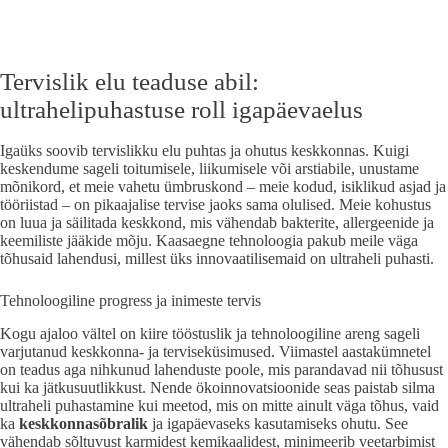
Tervislik elu teaduse abil:
ultrahelipuhastuse roll igapäevaelus
Igaüks soovib tervislikku elu puhtas ja ohutus keskkonnas. Kuigi
keskendume sageli toitumisele, liikumisele või arstiabile, unustame
mõnikord, et meie vahetu ümbruskond – meie kodud, isiklikud asjad ja
tööriistad – on pikaajalise tervise jaoks sama olulised. Meie kohustus
on luua ja säilitada keskkond, mis vähendab bakterite, allergeenide ja
keemiliste jääkide mõju. Kaasaegne tehnoloogia pakub meile väga
tõhusaid lahendusi, millest üks innovaatilisemaid on ultraheli puhasti.
Tehnoloogiline progress ja inimeste tervis
Kogu ajaloo vältel on kiire tööstuslik ja tehnoloogiline areng sageli
varjutanud keskkonna- ja terviseküsimused. Viimastel aastakümnetel
on teadus aga nihkunud lahenduste poole, mis parandavad nii tõhusust
kui ka jätkusuutlikkust. Nende ökoinnovatsioonide seas paistab silma
ultraheli puhastamine kui meetod, mis on mitte ainult väga tõhus, vaid
ka
keskkonnasõbralik
ja igapäevaseks kasutamiseks ohutu. See
vähendab sõltuvust karmidest kemikaalidest, minimeerib veetarbimist