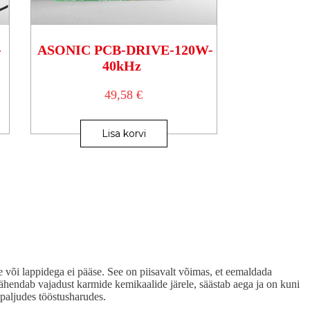
-
ASONIC PCB-DRIVE-120W-
40kHz
49,58
€
Lisa korvi
e või lappidega ei pääse. See on piisavalt võimas, et eemaldada
ähendab vajadust karmide kemikaalide järele, säästab aega ja on kuni
paljudes tööstusharudes.