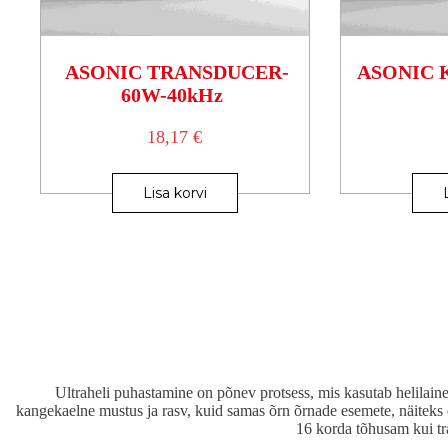
ASONIC TRANSDUCER-
ASONIC 
60W-40kHz
18,17
€
Lisa korvi
Ultraheli puhastamine on põnev protsess, mis kasutab helilaine
kangekaelne mustus ja rasv, kuid samas õrn õrnade esemete, näiteks 
16 korda tõhusam kui tr