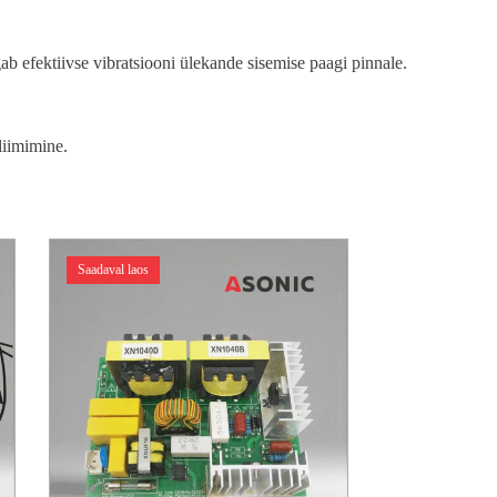
b efektiivse vibratsiooni ülekande sisemise paagi pinnale.
liimimine.
Saadaval laos