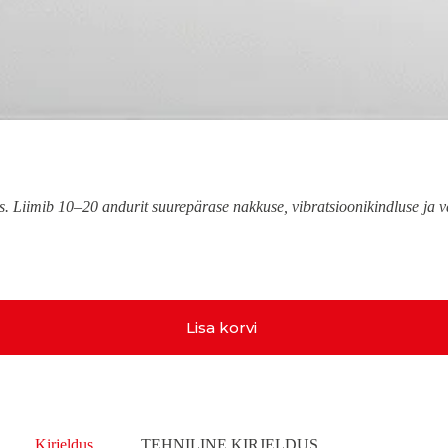
 Liimib 10–20 andurit suurepärase nakkuse, vibratsioonikindluse ja va
Lisa korvi
Kirjeldus
TEHNILINE KIRJELDUS