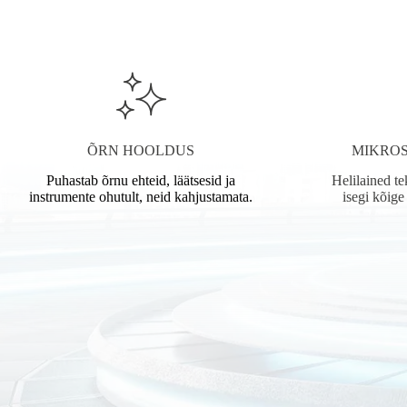
ÕRN HOOLDUS
MIKROS
Puhastab õrnu ehteid, läätsesid ja
Helilained t
instrumente ohutult, neid kahjustamata.
isegi kõig