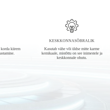
S
KESKKONNASÕBRALIK
 korda kiirem
Kasutab vähe või üldse mitte karme
hastamine.
kemikaale, mistõttu on see inimestele ja
keskkonnale ohutu.