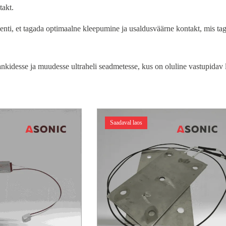
takt.
ti, et tagada optimaalne kleepumine ja usaldusväärne kontakt, mis taga
nkidesse ja muudesse ultraheli seadmetesse, kus on oluline vastupidav 
Saadaval laos