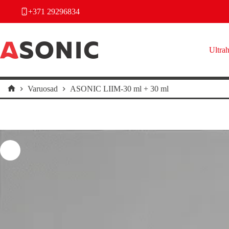
Skip
+371 29296834
to
content
Ultrah
Varuosad
ASONIC LIIM-30 ml + 30 ml
Home