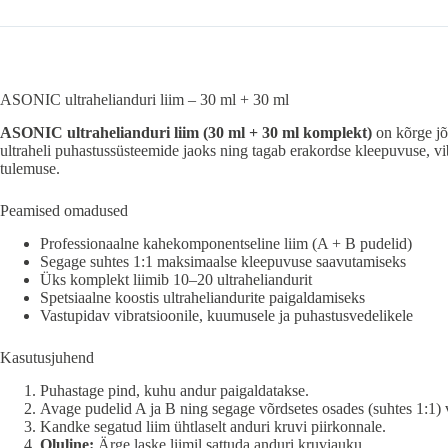
ASONIC ultrahelianduri liim – 30 ml + 30 ml
ASONIC ultrahelianduri liim (30 ml + 30 ml komplekt)
on kõrge jõ
ultraheli puhastussüsteemide jaoks ning tagab erakordse kleepuvuse, vib
tulemuse.
Peamised omadused
Professionaalne kahekomponentseline liim (A + B pudelid)
Segage suhtes 1:1 maksimaalse kleepuvuse saavutamiseks
Üks komplekt liimib 10–20 ultraheliandurit
Spetsiaalne koostis ultraheliandurite paigaldamiseks
Vastupidav vibratsioonile, kuumusele ja puhastusvedelikele
Kasutusjuhend
Puhastage pind, kuhu andur paigaldatakse.
Avage pudelid A ja B ning segage võrdsetes osades (suhtes 1:1) 
Kandke segatud liim ühtlaselt anduri kruvi piirkonnale.
Oluline:
Ärge laske liimil sattuda anduri kruviauku.