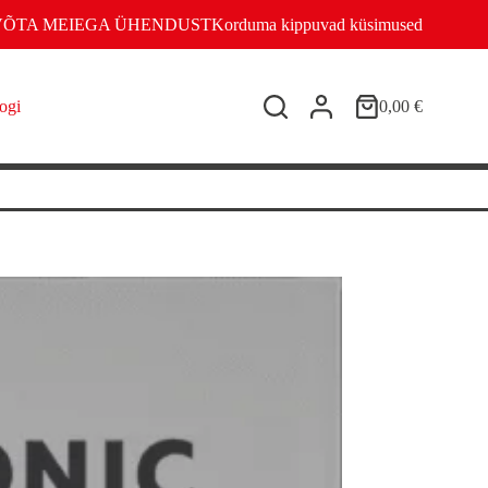
VÕTA MEIEGA ÜHENDUST
Korduma kippuvad küsimused
ogi
0,00
€
Shopping
cart