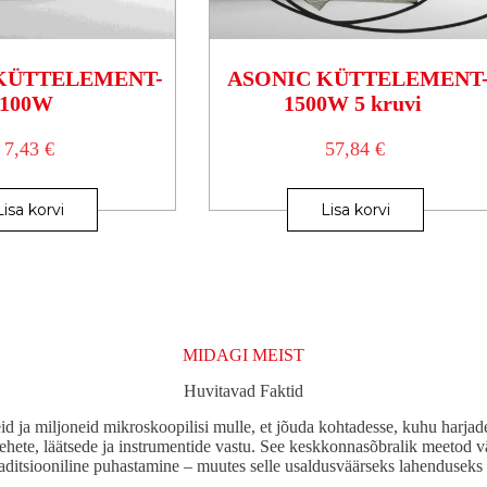
KÜTTELEMENT-
ASONIC KÜTTELEMENT
100W
1500W 5 kruvi
7,43
€
57,84
€
Lisa korvi
Lisa korvi
MIDAGI MEIST
Huvitavad Faktid
id ja miljoneid mikroskoopilisi mulle, et jõuda kohtadesse, kuhu harjad
ehete, läätsede ja instrumentide vastu. See keskkonnasõbralik meetod v
aditsiooniline puhastamine – muutes selle usaldusväärseks lahenduseks 