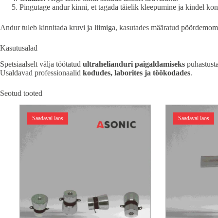
Pingutage andur kinni, et tagada täielik kleepumine ja kindel kon
Andur tuleb kinnitada kruvi ja liimiga, kasutades määratud pöördemomen
Kasutusalad
Spetsiaalselt välja töötatud
ultrahelianduri paigaldamiseks
puhastusta
Usaldavad professionaalid
kodudes, laborites ja töökodades
.
Seotud tooted
Saadaval laos
Saadaval laos