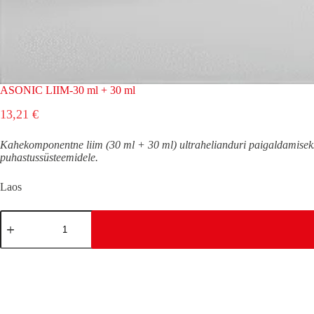
ASONIC LIIM-30 ml + 30 ml
13,21
€
Kahekomponentne liim (30 ml + 30 ml) ultrahelianduri paigaldamiseks.
puhastussüsteemidele.
Laos
ASONIC
LIIM-
30
ml
+
30
ml
kogus