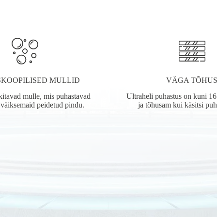
KOOPILISED MULLID
VÄGA TÕHU
ekitavad mulle, mis puhastavad
Ultraheli puhastus on kuni 16
e väiksemaid peidetud pindu.
ja tõhusam kui käsitsi pu