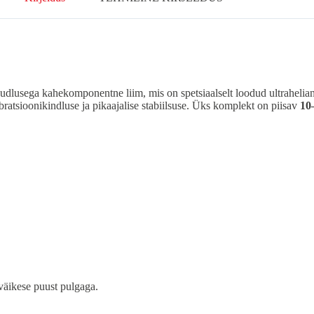
udlusega kahekomponentne liim, mis on spetsiaalselt loodud ultrahelian
ratsioonikindluse ja pikaajalise stabiilsuse. Üks komplekt on piisav
10
väikese puust pulgaga.