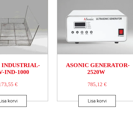
 INDUSTRIAL-
ASONIC GENERATOR-
-IND-1000
2520W
173,55
€
785,12
€
Lisa korvi
Lisa korvi