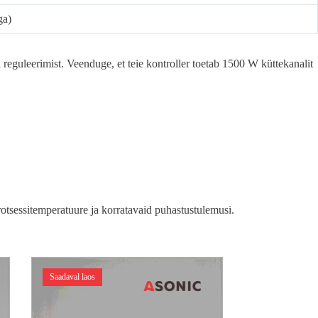
ga)
 reguleerimist. Veenduge, et teie kontroller toetab 1500 W küttekanalit
rotsessitemperatuure ja korratavaid puhastustulemusi.
Saadaval laos