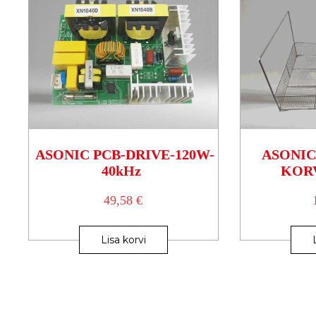
ASONIC PCB-DRIVE-120W-
ASONIC
40kHz
KORV
49,58
€
Lisa korvi