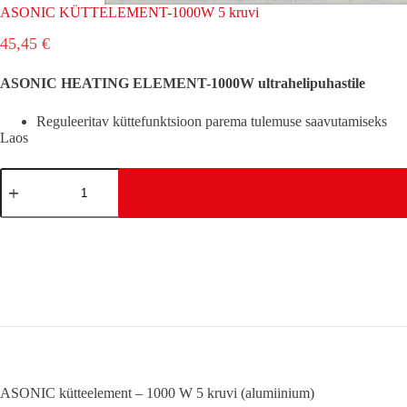
ASONIC KÜTTELEMENT-1000W 5 kruvi
45,45
€
ASONIC HEATING ELEMENT-1000W ultrahelipuhastile
Reguleeritav küttefunktsioon parema tulemuse saavutamiseks
Laos
ASONIC
KÜTTELEMENT-
1000W
5
kruvi
kogus
ASONIC kütteelement – 1000 W 5 kruvi (alumiinium)