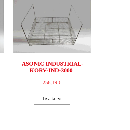
ASONIC INDUSTRIAL-
KORV-IND-3000
256,19
€
Lisa korvi