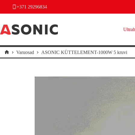
Skip
+371 29296834
to
content
Ultrah
Varuosad
ASONIC KÜTTELEMENT-1000W 5 kruvi
Home