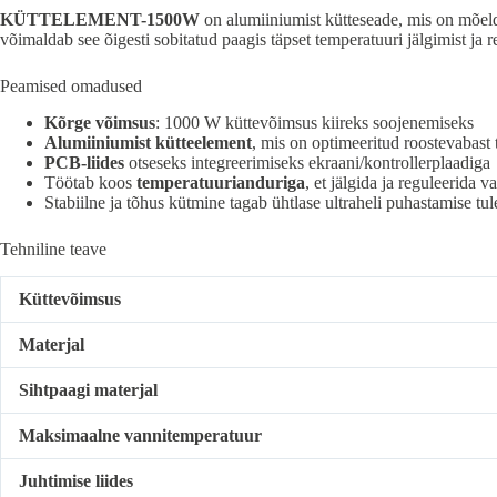
KÜTTELEMENT-1500W
on alumiiniumist kütteseade, mis on mõeld
võimaldab see õigesti sobitatud paagis täpset temperatuuri jälgimist ja 
Peamised omadused
Kõrge võimsus
: 1000 W küttevõimsus kiireks soojenemiseks
Alumiiniumist kütteelement
, mis on optimeeritud roostevabast t
PCB-liides
otseseks integreerimiseks ekraani/kontrollerplaadiga
Töötab koos
temperatuurianduriga
, et jälgida ja reguleerida 
Stabiilne ja tõhus kütmine tagab ühtlase ultraheli puhastamise tu
Tehniline teave
Küttevõimsus
Materjal
Sihtpaagi materjal
Maksimaalne vannitemperatuur
Juhtimise liides