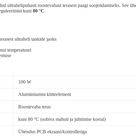
ud ultrahelipuhasti roostevabast terasest paagi soojendamiseks. See ü
reguleerimist kuni
80 °C
.
erasest ultraheli tankide jaoks
vanni temperatuuri
lemuse
100 W
Alumiiniumist kütteelement
Roostevaba teras
kuni 80 °C (sobiva mahuti ja juhtimise korral)
Ühendus PCB ekraani/kontrolleriga