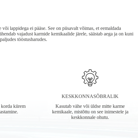
e või lappidega ei pääse. See on piisavalt võimas, et eemaldada
ähendab vajadust karmide kemikaalide järele, säästab aega ja on kuni
paljudes tööstusharudes.
S
KESKKONNASÕBRALIK
 korda kiirem
Kasutab vähe või üldse mitte karme
hastamine.
kemikaale, mistõttu on see inimestele ja
keskkonnale ohutu.