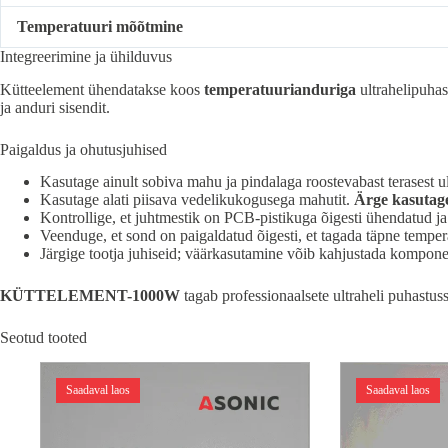
Temperatuuri mõõtmine
Integreerimine ja ühilduvus
Kütteelement ühendatakse koos
temperatuurianduriga
ultrahelipuhas
ja anduri sisendit.
Paigaldus ja ohutusjuhised
Kasutage ainult sobiva mahu ja pindalaga roostevabast terasest ul
Kasutage alati piisava vedelikukogusega mahutit.
Ärge kasutage
Kontrollige, et juhtmestik on PCB-pistikuga õigesti ühendatud j
Veenduge, et sond on paigaldatud õigesti, et tagada täpne tempera
Järgige tootja juhiseid; väärkasutamine võib kahjustada kompone
KÜTTELEMENT-1000W
tagab professionaalsete ultraheli puhastus
Seotud tooted
Saadaval laos
Saadaval laos