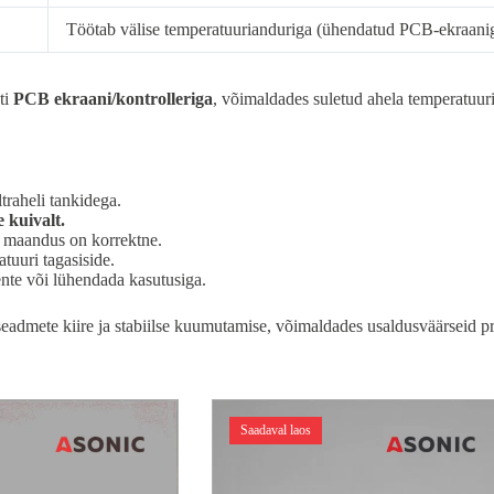
Töötab välise temperatuurianduriga (ühendatud PCB-ekraani
ti
PCB ekraani/kontrolleriga
, võimaldades suletud ahela temperatuuri
traheli tankidega.
 kuivalt.
a maandus on korrektne.
tuuri tagasiside.
nte või lühendada kasutusiga.
seadmete kiire ja stabiilse kuumutamise, võimaldades usaldusväärseid p
Saadaval laos