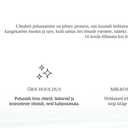
Ultraheli puhastamine on põnev protsess, mis kasutab helilaine
kangekaelne mustus ja rasv, kuid samas õrn õrnade esemete, näiteks 
16 korda tõhusam kui tr
ÕRN HOOLDUS
MIKROS
Puhastab õrnu ehteid, läätsesid ja
Helilained t
instrumente ohutult, neid kahjustamata.
isegi kõig