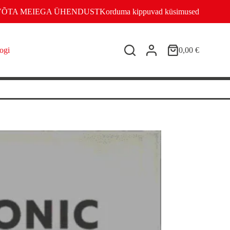
VÕTA MEIEGA ÜHENDUST
Korduma kippuvad küsimused
ogi
0,00
€
Shopping
cart