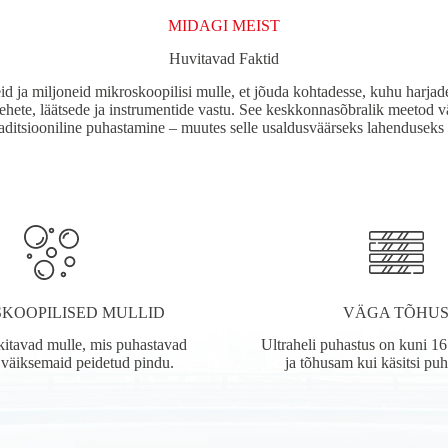
MIDAGI MEIST
Huvitavad Faktid
id ja miljoneid mikroskoopilisi mulle, et jõuda kohtadesse, kuhu harjad
ehete, läätsede ja instrumentide vastu. See keskkonnasõbralik meetod v
aditsiooniline puhastamine – muutes selle usaldusväärseks lahenduseks 
KOOPILISED MULLID
VÄGA TÕHU
ekitavad mulle, mis puhastavad
Ultraheli puhastus on kuni 16
e väiksemaid peidetud pindu.
ja tõhusam kui käsitsi pu