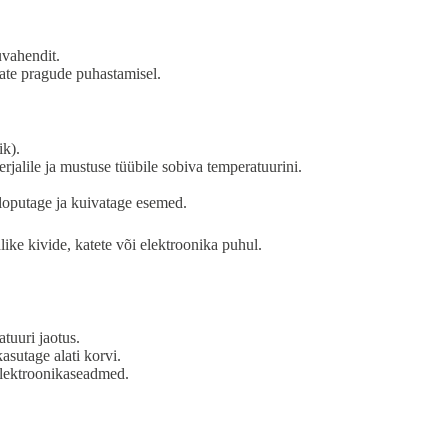
uvahendit.
vate pragude puhastamisel.
ik).
jalile ja mustuse tüübile sobiva temperatuurini.
loputage ja kuivatage esemed.
dlike kivide, katete või elektroonika puhul.
tuuri jaotus.
asutage alati korvi.
 elektroonikaseadmed.