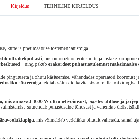
Kirjeldus
TEHNILINE KIRJELDUS
use, kütte ja pneumaatilise tõstemehhanismiga
lik ultrahelipuhasti
, mis on mõeldud eriti suurte ja raskete kompon
uskeskused
– ning pakub
erakordset puhastustulemust maksimaalse o
ide pingutuseta ja ohutu käsitsemise, vähendades operaatori koormust j
edusliku süsteemiga
tekitab võimsaid kavitatsioonimulle, mis tungiva
ga, mis annavad 3600 W ultrahelivõimsust
, tagades
ühtlase ja järje
valmistamist, suurendab puhastusaine tõhusust ja vähendab üldist tsükl
 äravooluklapiga
, mis võimaldab vedelikku ohutult vahetada, samal aj
õtetele, kes vajavad
võimsat, usaldusväärset ja ohutut ultrahelipuha