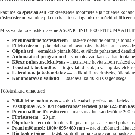
Pakume ka
spetsiaalselt
konkreetsetele mõõtmetele ja nõuetele kohan
tõstesüsteem
, vannide pikema kasutusea tagamiseks mõeldud
filtreer
Miks valida tööstusliku taseme ASONIC IND-3000-
PNEUMAATILI
Pneumaatiline tõstesüsteem
– raskete detailide ohutu ja tõhus k
Filtrisüsteem
– pikendab vanni kasutusiga, hoides puhastusvede
Õlipuhasti
– eemaldab pinnalt õlid, et vältida puhastatud detailid
Automaatsed programmid
– võimaldavad käed-vabad töötamis
Kõrge puhastusefektiivsus
– intensiivne kavitatsioon raskesti e
Tööstuslik töökindlus
— tugevdatud paak ja vastupidav elektro
Laiendatav ja kohandatav
— valikud filtreerimiseks, õlierald
Kohandatavad valikud
— saadaval ka 40 kHz sagedusega.
Tööstuslikud omadused
300-liitrine mahutavus
– sobib ideaalselt professionaalseteks ja
Vastupidav SUS 304 roostevabast terasest paak (2,5 mm käsi
Pneumaatiline tõstesüsteem
– maksimaalne kandevõime 200 k
Filtrisüsteem
– 20 μm.
Õlipuhasti
– eemaldab tõhusalt ujuva õli ja saasteained puhastus
Paagi mõõtmed: 1000×695×480 mm
– paagi mõõtmed näitavad s
Digitaalne taimer
– tagab kontrollitud ja korratavad puhastustsü