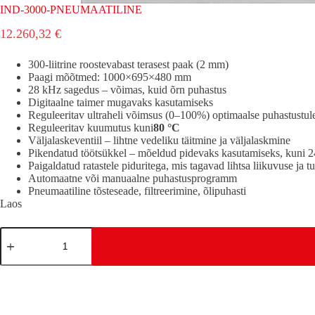
IND-3000-PNEUMAATILINE
12.260,32
€
300-liitrine roostevabast terasest paak (2 mm)
Paagi mõõtmed: 1000×695×480 mm
28 kHz sagedus – võimas, kuid õrn puhastus
Digitaalne taimer mugavaks kasutamiseks
Reguleeritav ultraheli võimsus (0–100%) optimaalse puhastustu
Reguleeritav kuumutus kuni
80 °C
Väljalaskeventiil – lihtne vedeliku täitmine ja väljalaskmine
Pikendatud töötsükkel – mõeldud pidevaks kasutamiseks, kuni 24
Paigaldatud ratastele piduritega, mis tagavad lihtsa liikuvuse ja t
Automaatne või manuaalne puhastusprogramm
Pneumaatiline tõsteseade, filtreerimine, õlipuhasti
Laos
IND-
3000-
PNEUMAATILINE
kogus