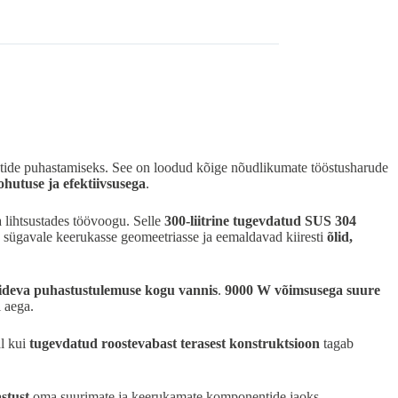
entide puhastamiseks. See on loodud kõige nõudlikumate tööstusharude
hutuse ja efektiivsusega
.
a lihtsustades töövoogu. Selle
300-liitrine tugevdatud SUS 304
d sügavale keerukasse geomeetriasse ja eemaldavad kiiresti
õlid,
pideva puhastustulemuse kogu vannis
.
9000 W võimsusega suure
i aega.
al kui
tugevdatud roostevabast terasest konstruktsioon
tagab
stust
oma suurimate ja keerukamate komponentide jaoks.