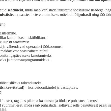
datud
seadmeid
, mida saab varustada täiustatud tööstuslike lisadega, 
imissüsteem
, saasteainete eraldamiseks mõeldud
õlipuhasti
ning töö tõ
NE
?
äsitsemine.
liku kauem kasutuskõlblikuna.
e uuesti saastumist.
t ja vähendavad operaatori töökoormust.
emaldatavate saasteainete puhul.
onika igapäevaseks kasutamiseks.
useks ja automaatprogrammideks.
 tööstuslikeks rakendusteks.
tsi keevitatud)
– korrosioonikindel ja vastupidav.
g.
lahusest, tagades pikema kasutusea ja ühtlase puhastustulemuse.
uurimat eset, mida saab puhastada, sõltuvalt selle paigutusest paagi s
klid.