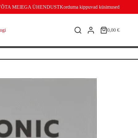
VÕTA MEIEGA ÜHENDUST
Korduma kippuvad küsimused
ogi
0,00
€
Shopping
cart