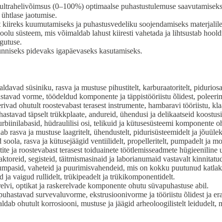
 ultrahelivõimsus (0–100%) optimaalse puhastustulemuse saavutamiseks
 ühtlase jaotumise.
kiireks kuumutamiseks ja puhastusvedeliku soojendamiseks materjalile 
olu süsteem, mis võimaldab lahust kiiresti vahetada ja lihtsustab hoold
igutuse.
nniseks pidevaks igapäevaseks kasutamiseks.
ldavad süsiniku, rasva ja mustuse pihustitelt, karburaatoritelt, piduriosa
avad vorme, töödeldud komponente ja täppistööriistu õlidest, poleerimis
ivad ohutult roostevabast terasest instrumente, hambaravi tööriistu, kl
stavad täpselt trükkplaate, andureid, ühendusi ja delikaatseid koostusi
biinilabasid, hüdraulilisi osi, telikuid ja kütusesüsteemi komponente o
b rasva ja mustuse laagritelt, ühendustelt, pidurisüsteemidelt ja jõuüle
oola, rasva ja kütusejäägid ventiilidelt, propelleritelt, pumpadelt ja m
etite ja roostevabast terasest toiduainete töötlemisseadmete hügieeniline 
toreid, segisteid, täitmismasinaid ja laborianumaid vastavalt kinnitatud
mpasid, vaheteid ja puurimisvahendeid, mis on kokku puutunud katlakiv
 ja vaigud rullidelt, trükipeadelt ja trükikomponentidelt.
elvi, optikat ja raskerelvade komponente ohutu süvapuhastuse abil.
uhastavad survevaluvorme, ekstrusioonivorme ja tööriistu õlidest ja era
ab ohutult korrosiooni, mustuse ja jäägid arheoloogilistelt leidudelt, m