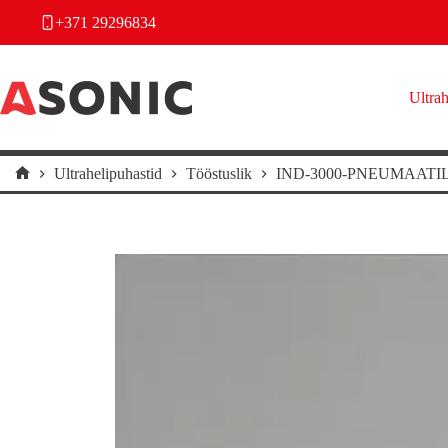
Skip
+371 29296834
to
content
Ultrah
Ultrahelipuhastid
Tööstuslik
IND-3000-PNEUMAATI
Home