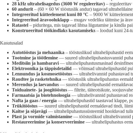
28 kHz ultrahelisagedus (3600 W reguleeritav)
– reguleeritav
60 andurit
– (60 × 60 W tööstuslik andur) tagavad ultrahelilaine
Integreeritud kütteelement kuni 80 °C
– 9000 W kütteelement 
Integreeritud äravooluklapp
– mugav vedeliku täitmise ja äravo
Ratastel
– piduritega, mis tagavad lihtsa liigutamise ja kindla pa
Konstrueeritud töökindlaks kasutamiseks
– loodud kuni 24-tu
Kasutusalad
Autotööstus ja mehaanika
– tööstuslikud ultrahelipuhastid eema
Tootmine ja töötlemine
— suured ultrahelipuhastusvannid puhast
Meditsiin ja hambaravi
— ultrahelipuhastusmasinad desinfitseer
Elektroonika ja täppisdetailid
— võimsad ultrahelipuhastid puha
Lennundus ja kosmosetööstus
— ultrahelivannid puhastavad tur
Raudtee ja rasketehnika
— tööstuslik ultrahelipuhastus eemalda
Merendus ja laevandus
— suured ultrahelipuhastid eemaldavad s
Toiduainete- ja joogitööstus
— filtrite, täiteotsikute, soojusvah
Farmaatsia ja biotehnoloogia
— ultrahelivannid puhastavad reak
Nafta ja gaas / energia
— ultrahelipuhastid taastavad klappe, pu
Trükitööstus
— suured ultrahelipuhastid eemaldavad tindi, liimid
Kaitse ja sõjavägi
— ultrahelipuhastussüsteemid hooldavad tulir
Plast ja vormide valmistamine
— tööstuslikud ultrahelivannid p
Restaureerimine ja konserveerimine
— ultrahelipuhastus eemald