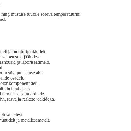
.
ning mustuse tüübile sobiva temperatuurini.
ust.
delt ja mootoriplokkidelt.
ainetest ja jääkidest.
aasnõusid ja laboriseadmeid.
d.
hutu süvapuhastuse abil.
kande osadelt.
ootorikomponentidelt.
ultrahelipuhastus.
 farmaatsiastandarditele.
i, rasva ja raskete jääkidega.
ldusainetest.
üntidelt ja metallesemetelt.