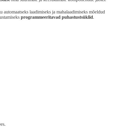
nagu automaatseks laadimiseks ja mahalaadimiseks mõeldud
hustamiseks
programmeeritavad puhastustsüklid
.
ees.