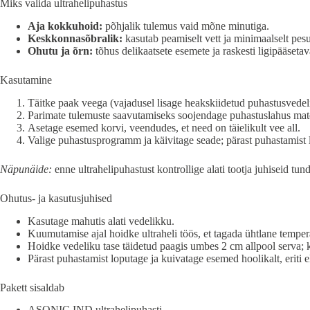
Miks valida ultrahelipuhastus
Aja kokkuhoid:
põhjalik tulemus vaid mõne minutiga.
Keskkonnasõbralik:
kasutab peamiselt vett ja minimaalselt pes
Ohutu ja õrn:
tõhus delikaatsete esemete ja raskesti ligipääseta
Kasutamine
Täitke paak veega (vajadusel lisage heakskiidetud puhastusvedel
Parimate tulemuste saavutamiseks soojendage puhastuslahus mater
Asetage esemed korvi, veendudes, et need on täielikult vee all.
Valige puhastusprogramm ja käivitage seade; pärast puhastamist 
Näpunäide:
enne ultrahelipuhastust kontrollige alati tootja juhiseid tun
Ohutus- ja kasutusjuhised
Kasutage mahutis alati vedelikku.
Kuumutamise ajal hoidke ultraheli töös, et tagada ühtlane tempera
Hoidke vedeliku tase täidetud paagis umbes 2 cm allpool serva; k
Pärast puhastamist loputage ja kuivatage esemed hoolikalt, eriti
Pakett sisaldab
ASONIC IND ultrahelipuhasti