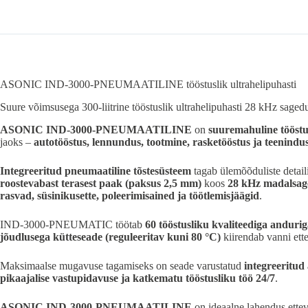
ASONIC IND-3000-
PNEUMAATILINE
tööstuslik ultrahelipuhasti
Suure võimsusega 300-liitrine tööstuslik ultrahelipuhasti 28 kHz saged
ASONIC IND-3000-
PNEUMAATILINE
on
suuremahuline tööstus
jaoks –
autotööstus, lennundus, tootmine, rasketööstus ja teenind
Integreeritud pneumaatiline tõstesüsteem
tagab ülemõõduliste detail
roostevabast terasest paak (paksus 2,5 mm)
koos
28 kHz madalsag
rasvad, süsinikusette, poleerimisained ja töötlemisjäägid
.
IND-3000-PNEUMATIC töötab
60 tööstusliku kvaliteediga anduri
jõudlusega kütteseade (reguleeritav kuni 80 °C)
kiirendab vanni ette
Maksimaalse mugavuse tagamiseks on seade varustatud
integreeritud
pikaajalise vastupidavuse ja katkematu tööstusliku töö 24/7
.
ASONIC IND-3000-
PNEUMAATILINE
on ideaalne lahendus ettev