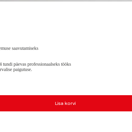
lemuse saavutamiseks
 tundi päevas professionaalseks tööks
urvalise paigutuse.
Lisa korvi