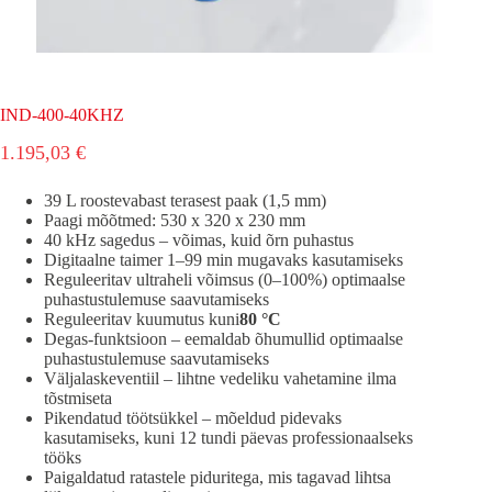
IND-400-40KHZ
1.195,03
€
39 L roostevabast terasest paak (1,5 mm)
Paagi mõõtmed: 530 x 320 x 230 mm
40 kHz sagedus – võimas, kuid õrn puhastus
Digitaalne taimer 1–99 min mugavaks kasutamiseks
Reguleeritav ultraheli võimsus (0–100%) optimaalse
puhastustulemuse saavutamiseks
Reguleeritav kuumutus kuni
80 °C
Degas-funktsioon – eemaldab õhumullid optimaalse
puhastustulemuse saavutamiseks
Väljalaskeventiil – lihtne vedeliku vahetamine ilma
tõstmiseta
Pikendatud töötsükkel – mõeldud pidevaks
kasutamiseks, kuni 12 tundi päevas professionaalseks
tööks
Paigaldatud ratastele piduritega, mis tagavad lihtsa