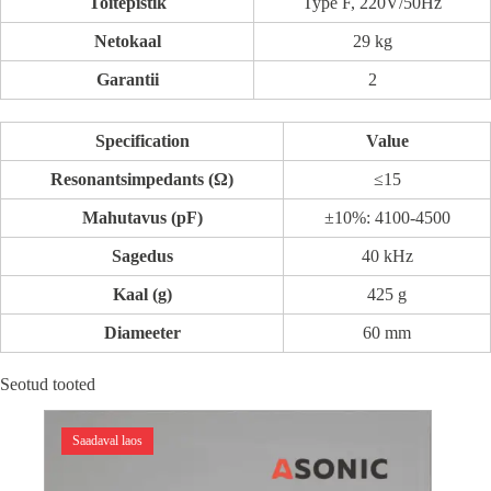
Toitepistik
Type F, 220V/50Hz
Netokaal
29 kg
Garantii
2
Specification
Value
Resonantsimpedants (Ω)
≤15
Mahutavus (pF)
±10%: 4100-4500
Sagedus
40 kHz
Kaal (g)
425 g
Diameeter
60 mm
Seotud tooted
Saadaval laos