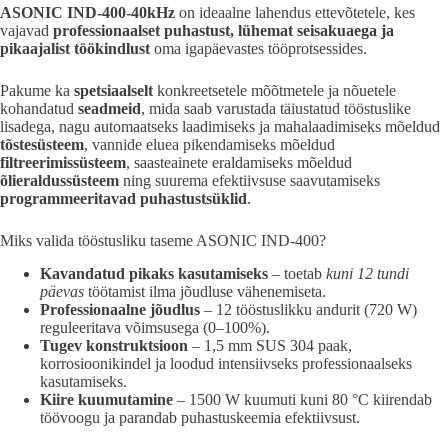
ASONIC IND-400-40kHz
on ideaalne lahendus ettevõtetele, kes
vajavad
professionaalset puhastust, lühemat seisakuaega ja
pikaajalist töökindlust
oma igapäevastes tööprotsessides.
Pakume ka
spetsiaalselt
konkreetsetele mõõtmetele ja nõuetele
kohandatud
seadmeid
, mida saab varustada täiustatud tööstuslike
lisadega, nagu automaatseks laadimiseks ja mahalaadimiseks mõeldud
tõstesüsteem
, vannide eluea pikendamiseks mõeldud
filtreerimissüsteem
, saasteainete eraldamiseks mõeldud
õlieraldussüsteem
ning suurema efektiivsuse saavutamiseks
programmeeritavad puhastustsüklid
.
Miks valida tööstusliku taseme ASONIC IND-400?
Kavandatud pikaks kasutamiseks
– toetab
kuni 12 tundi
päevas
töötamist ilma jõudluse vähenemiseta.
Professionaalne jõudlus
– 12 tööstuslikku andurit (720 W)
reguleeritava võimsusega (0–100%).
Tugev konstruktsioon
– 1,5 mm SUS 304 paak,
korrosioonikindel ja loodud intensiivseks professionaalseks
kasutamiseks.
Kiire kuumutamine
– 1500 W kuumuti kuni 80 °C kiirendab
töövoogu ja parandab puhastuskeemia efektiivsust.