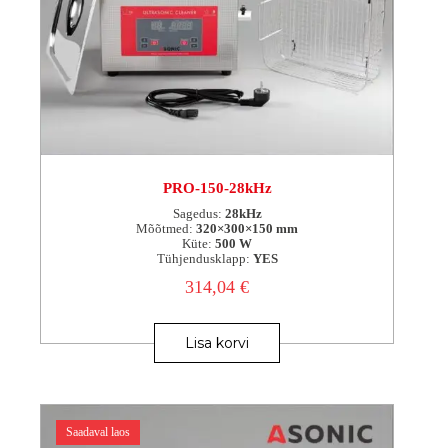
PRO-150-28kHz
Sagedus:
28kHz
Mõõtmed:
320×300×150 mm
Küte:
500 W
Tühjendusklapp:
YES
314,04
€
Lisa korvi
Saadaval laos