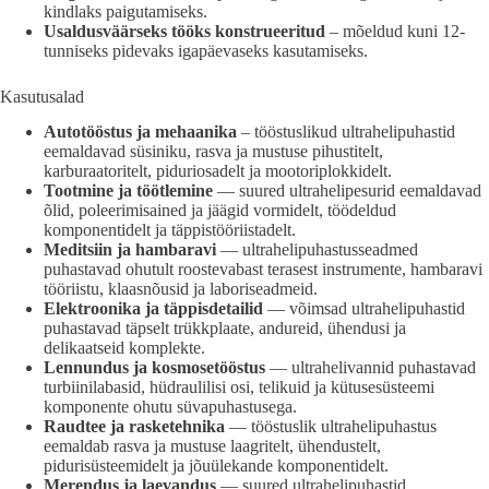
kindlaks paigutamiseks.
Usaldusväärseks tööks konstrueeritud
– mõeldud kuni 12-
tunniseks pidevaks igapäevaseks kasutamiseks.
Kasutusalad
Autotööstus ja mehaanika
– tööstuslikud ultrahelipuhastid
eemaldavad süsiniku, rasva ja mustuse pihustitelt,
karburaatoritelt, piduriosadelt ja mootoriplokkidelt.
Tootmine ja töötlemine
— suured ultrahelipesurid eemaldavad
õlid, poleerimisained ja jäägid vormidelt, töödeldud
komponentidelt ja täppistööriistadelt.
Meditsiin ja hambaravi
— ultrahelipuhastusseadmed
puhastavad ohutult roostevabast terasest instrumente, hambaravi
tööriistu, klaasnõusid ja laboriseadmeid.
Elektroonika ja täppisdetailid
— võimsad ultrahelipuhastid
puhastavad täpselt trükkplaate, andureid, ühendusi ja
delikaatseid komplekte.
Lennundus ja kosmosetööstus
— ultrahelivannid puhastavad
turbiinilabasid, hüdraulilisi osi, telikuid ja kütusesüsteemi
komponente ohutu süvapuhastusega.
Raudtee ja rasketehnika
— tööstuslik ultrahelipuhastus
eemaldab rasva ja mustuse laagritelt, ühendustelt,
pidurisüsteemidelt ja jõuülekande komponentidelt.
Merendus ja laevandus
— suured ultrahelipuhastid