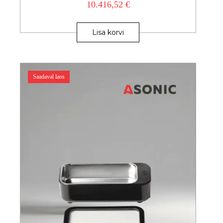
10.416,52
€
Lisa korvi
Saadaval laos