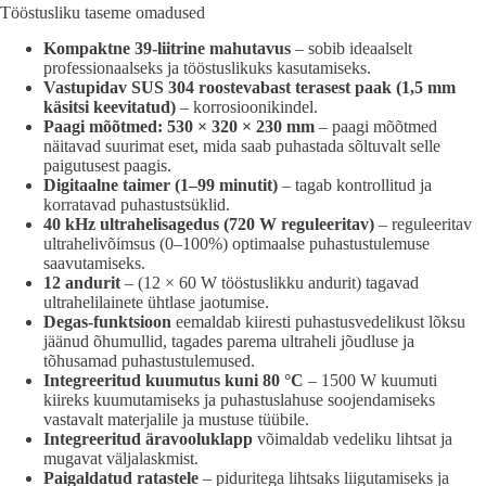
Tööstusliku taseme omadused
Kompaktne 39-liitrine mahutavus
– sobib ideaalselt
professionaalseks ja tööstuslikuks kasutamiseks.
Vastupidav SUS 304 roostevabast terasest paak (1,5 mm
käsitsi keevitatud)
– korrosioonikindel.
Paagi mõõtmed: 530 × 320 × 230 mm
– paagi mõõtmed
näitavad suurimat eset, mida saab puhastada sõltuvalt selle
paigutusest paagis.
Digitaalne taimer (1–99 minutit)
– tagab kontrollitud ja
korratavad puhastustsüklid.
40 kHz ultrahelisagedus (720 W reguleeritav)
– reguleeritav
ultrahelivõimsus (0–100%) optimaalse puhastustulemuse
saavutamiseks.
12 andurit
– (12 × 60 W tööstuslikku andurit) tagavad
ultrahelilainete ühtlase jaotumise.
Degas-funktsioon
eemaldab kiiresti puhastusvedelikust lõksu
jäänud õhumullid, tagades parema ultraheli jõudluse ja
tõhusamad puhastustulemused.
Integreeritud kuumutus kuni 80 °C
– 1500 W kuumuti
kiireks kuumutamiseks ja puhastuslahuse soojendamiseks
vastavalt materjalile ja mustuse tüübile.
Integreeritud äravooluklapp
võimaldab vedeliku lihtsat ja
mugavat väljalaskmist.
Paigaldatud ratastele
– piduritega lihtsaks liigutamiseks ja