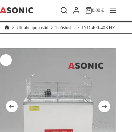
Skip
to
0,00
€
Shopping
content
cart
Ultrahelipuhastid
Tööstuslik
IND-400-40KHZ
Home