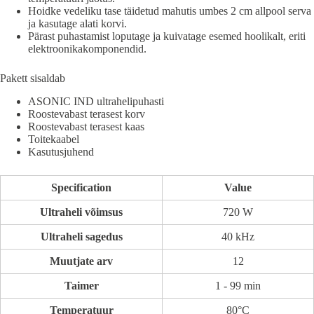
Hoidke vedeliku tase täidetud mahutis umbes 2 cm allpool serva
ja kasutage alati korvi.
Pärast puhastamist loputage ja kuivatage esemed hoolikalt, eriti
elektroonikakomponendid.
Pakett sisaldab
ASONIC IND ultrahelipuhasti
Roostevabast terasest korv
Roostevabast terasest kaas
Toitekaabel
Kasutusjuhend
Specification
Value
Ultraheli võimsus
720 W
Ultraheli sagedus
40 kHz
Muutjate arv
12
Taimer
1 - 99 min
Temperatuur
80°C