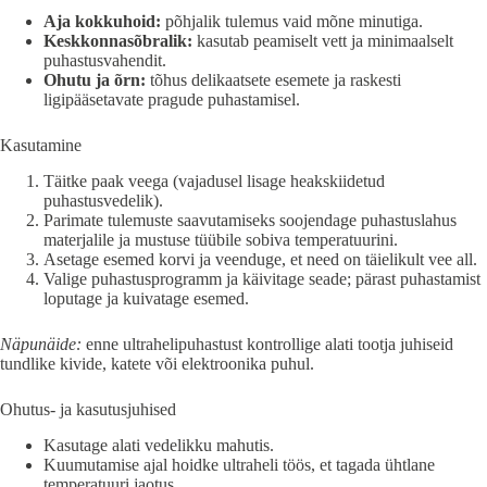
Aja kokkuhoid:
põhjalik tulemus vaid mõne minutiga.
Keskkonnasõbralik:
kasutab peamiselt vett ja minimaalselt
puhastusvahendit.
Ohutu ja õrn:
tõhus delikaatsete esemete ja raskesti
ligipääsetavate pragude puhastamisel.
Kasutamine
Täitke paak veega (vajadusel lisage heakskiidetud
puhastusvedelik).
Parimate tulemuste saavutamiseks soojendage puhastuslahus
materjalile ja mustuse tüübile sobiva temperatuurini.
Asetage esemed korvi ja veenduge, et need on täielikult vee all.
Valige puhastusprogramm ja käivitage seade; pärast puhastamist
loputage ja kuivatage esemed.
Näpunäide:
enne ultrahelipuhastust kontrollige alati tootja juhiseid
tundlike kivide, katete või elektroonika puhul.
Ohutus- ja kasutusjuhised
Kasutage alati vedelikku mahutis.
Kuumutamise ajal hoidke ultraheli töös, et tagada ühtlane
temperatuuri jaotus.