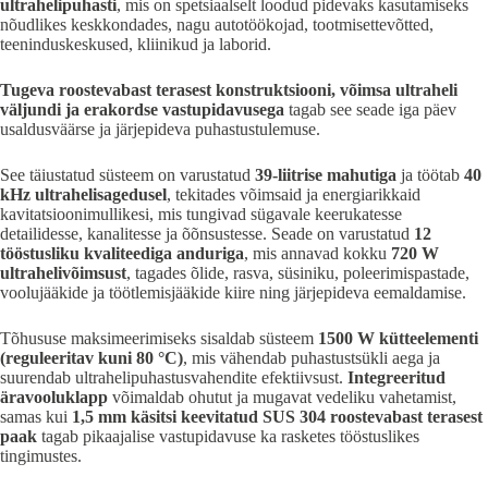
ultrahelipuhasti
, mis on spetsiaalselt loodud pidevaks kasutamiseks
nõudlikes keskkondades, nagu autotöökojad, tootmisettevõtted,
teeninduskeskused, kliinikud ja laborid.
Tugeva roostevabast terasest konstruktsiooni, võimsa ultraheli
väljundi ja erakordse vastupidavusega
tagab see seade iga päev
usaldusväärse ja järjepideva puhastustulemuse.
See täiustatud süsteem on varustatud
39-liitrise mahutiga
ja töötab
40
kHz ultrahelisagedusel
, tekitades võimsaid ja energiarikkaid
kavitatsioonimullikesi, mis tungivad sügavale keerukatesse
detailidesse, kanalitesse ja õõnsustesse. Seade on varustatud
12
tööstusliku kvaliteediga anduriga
, mis annavad kokku
720 W
ultrahelivõimsust
, tagades õlide, rasva, süsiniku, poleerimispastade,
voolujääkide ja töötlemisjääkide kiire ning järjepideva eemaldamise.
Tõhususe maksimeerimiseks sisaldab süsteem
1500 W kütteelementi
(reguleeritav kuni 80 °C)
, mis vähendab puhastustsükli aega ja
suurendab ultrahelipuhastusvahendite efektiivsust.
Integreeritud
äravooluklapp
võimaldab ohutut ja mugavat vedeliku vahetamist,
samas kui
1,5 mm käsitsi keevitatud SUS 304 roostevabast terasest
paak
tagab pikaajalise vastupidavuse ka rasketes tööstuslikes
tingimustes.