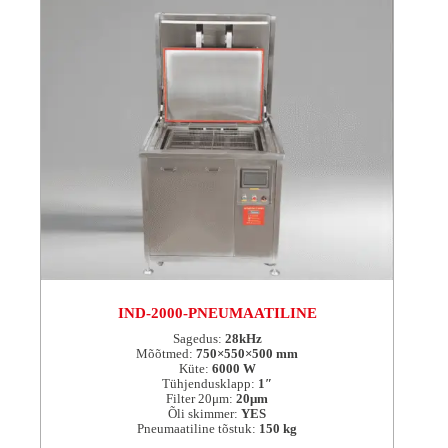
IND-2000-PNEUMAATILINE
Sagedus:
28kHz
Mõõtmed:
750×550×500 mm
Küte:
6000 W
Tühjendusklapp:
1″
Filter 20μm:
20μm
Õli skimmer:
YES
Pneumaatiline tõstuk:
150 kg