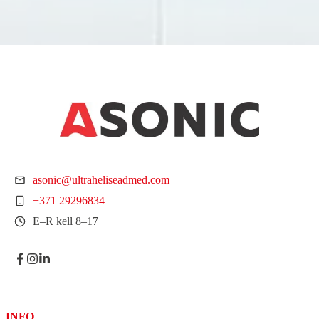
asonic@ultraheliseadmed.com
+371 29296834
E–R kell 8–17
INFO