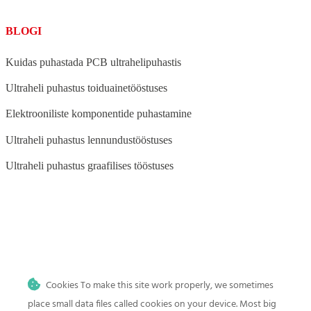
BLOGI
Kuidas puhastada PCB ultrahelipuhastis
Ultraheli puhastus toiduainetööstuses
Elektrooniliste komponentide puhastamine
Ultraheli puhastus lennundustööstuses
Ultraheli puhastus graafilises tööstuses
BLOG
Ultraheli puhastus auto- ja mootorrattatööstuses
Cookies To make this site work properly, we sometimes
Ultraheli puhastus meditsiini-, tätoveeringu- ja hambaravi
kliinikutele
place small data files called cookies on your device. Most big