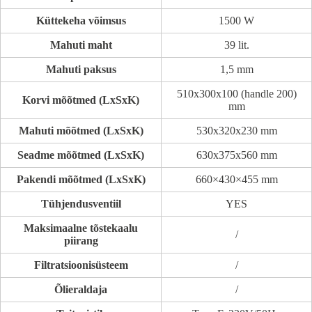
Küttekeha võimsus
1500 W
Mahuti maht
39 lit.
Mahuti paksus
1,5 mm
510x300x100 (handle 200)
Korvi mõõtmed (LxSxK)
mm
Mahuti mõõtmed (LxSxK)
530x320x230 mm
Seadme mõõtmed (LxSxK)
630x375x560 mm
Pakendi mõõtmed (LxSxK)
660×430×455 mm
Tühjendusventiil
YES
Maksimaalne tõstekaalu
/
piirang
Filtratsioonisüsteem
/
Õlieraldaja
/