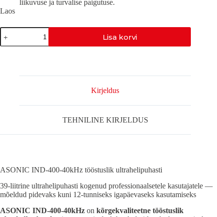
liikuvuse ja turvalise paigutuse.
Laos
IND-
Lisa korvi
400-
40KHZ
kogus
Kirjeldus
TEHNILINE KIRJELDUS
ASONIC IND-400-40kHz tööstuslik ultrahelipuhasti
39-liitrine ultrahelipuhasti kogenud professionaalsetele kasutajatele —
mõeldud pidevaks kuni 12-tunniseks igapäevaseks kasutamiseks
ASONIC IND-400-40kHz
on
kõrgekvaliteetne tööstuslik