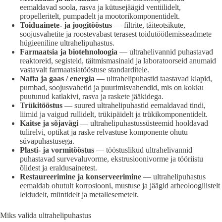
eemaldavad soola, rasva ja kütusejäägid ventiilidelt,
propelleritelt, pumpadelt ja mootorikomponentidelt.
Toiduainete- ja joogitööstus
— filtrite, täiteotsikute,
soojusvahetite ja roostevabast terasest toidutöötlemisseadmete
hügieeniline ultrahelipuhastus.
Farmaatsia ja biotehnoloogia
— ultrahelivannid puhastavad
reaktoreid, segisteid, täitmismasinaid ja laboratoorseid anumaid
vastavalt farmaatsiatööstuse standarditele.
Nafta ja gaas / energia
— ultrahelipuhastid taastavad klapid,
pumbad, soojusvahetid ja puurimisvahendid, mis on kokku
puutunud katlakivi, rasva ja raskete jääkidega.
Trükitööstus
— suured ultrahelipuhastid eemaldavad tindi,
liimid ja vaigud rullidelt, trükipäidelt ja trükikomponentidelt.
Kaitse ja sõjavägi
— ultrahelipuhastussüsteemid hooldavad
tulirelvi, optikat ja raske relvastuse komponente ohutu
süvapuhastusega.
Plasti- ja vormitööstus
— tööstuslikud ultrahelivannid
puhastavad survevaluvorme, ekstrusioonivorme ja tööriistu
õlidest ja eraldusainetest.
Restaureerimine ja konserveerimine
— ultrahelipuhastus
eemaldab ohutult korrosiooni, mustuse ja jäägid arheoloogilistelt
leidudelt, müntidelt ja metallesemetelt.
Miks valida ultrahelipuhastus