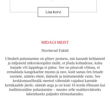
Lisa korvi
MIDAGI MEIST
Huvitavad Faktid
Ultraheli puhastamine on põnev protsess, mis kasutab helilaineid
ja miljoneid mikroskoopilisi mulle, et jõuda kohtadesse, kuhu
harjade või lappidega ei pääse. See on piisavalt võimas, et
eemaldada kangekaelne mustus ja rasv, kuid samas õrn õrnade
esemete, näiteks ehete, läätsede ja instrumentide vastu. See
keskkonnasõbralik meetod vähendab vajadust karmide
kemikaalide järele, säästab aega ja on kuni 16 korda tõhusam kui
traditsiooniline puhastamine – muutes selle usaldusväärseks
lahenduseks paljudes tööstusharudes.