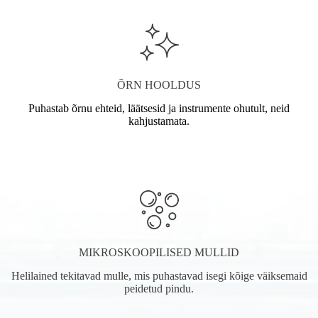
ÕRN HOOLDUS
Puhastab õrnu ehteid, läätsesid ja instrumente ohutult, neid
kahjustamata.
MIKROSKOOPILISED MULLID
Helilained tekitavad mulle, mis puhastavad isegi kõige väiksemaid
peidetud pindu.