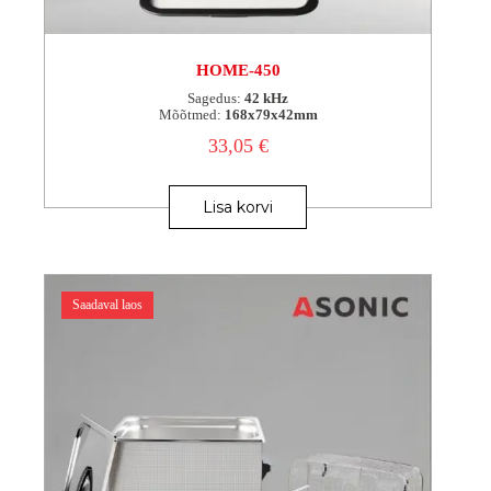
HOME-450
Sagedus:
42 kHz
Mõõtmed:
168x79x42mm
33,05
€
Lisa korvi
Saadaval laos