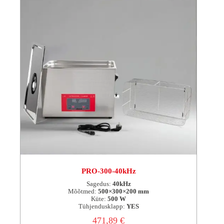
PRO-300-40kHz
Sagedus:
40kHz
Mõõtmed:
500×300×200 mm
Küte:
500 W
Tühjendusklapp:
YES
471,89
€