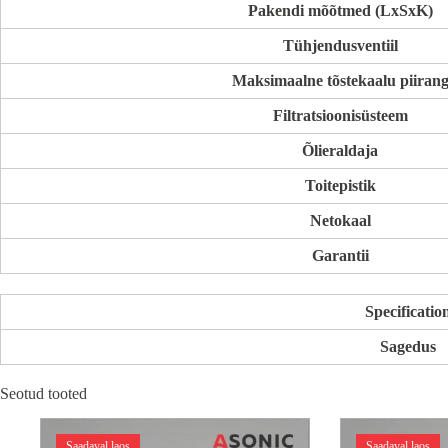
Pakendi mõõtmed (LxSxK)
Tühjendusventiil
Maksimaalne tõstekaalu piiran
Filtratsioonisüsteem
Õlieraldaja
Toitepistik
Netokaal
Garantii
Specificatio
Sagedus
Seotud tooted
Saadaval laos
Saadaval laos