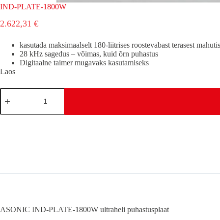
IND-PLATE-1800W
2.622,31
€
kasutada maksimaalselt 180-liitrises roostevabast terasest mahut
28 kHz sagedus – võimas, kuid õrn puhastus
Digitaalne taimer mugavaks kasutamiseks
Laos
IND-
PLATE-
1800W
kogus
ASONIC IND-PLATE-1800W ultraheli puhastusplaat