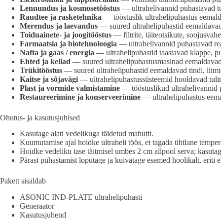
Lennundus ja kosmosetööstus
— ultrahelivannid puhastavad tur
Raudtee ja rasketehnika
— tööstuslik ultrahelipuhastus eemalda
Merendus ja laevandus
— suured ultrahelipuhastid eemaldavad s
Toiduainete- ja joogitööstus
— filtrite, täiteotsikute, soojusvah
Farmaatsia ja biotehnoloogia
— ultrahelivannid puhastavad reak
Nafta ja gaas / energia
— ultrahelipuhastid taastavad klappe, pu
Ehted ja kellad
— suured ultrahelipuhastusmasinad eemaldavad mu
Trükitööstus
— suured ultrahelipuhastid eemaldavad tindi, liimid
Kaitse ja sõjavägi
— ultrahelipuhastussüsteemid hooldavad tulir
Plast ja vormide valmistamine
— tööstuslikud ultrahelivannid p
Restaureerimine ja konserveerimine
— ultrahelipuhastus eemald
Ohutus- ja kasutusjuhised
Kasutage alati vedelikuga täidetud mahutit.
Kuumutamise ajal hoidke ultraheli töös, et tagada ühtlane tempera
Hoidke vedeliku tase täitmisel umbes 2 cm allpool serva; kasutage
Pärast puhastamist loputage ja kuivatage esemed hoolikalt, eriti
Pakett sisaldab
ASONIC IND-PLATE ultrahelipuhasti
Generaator
Kasutusjuhend