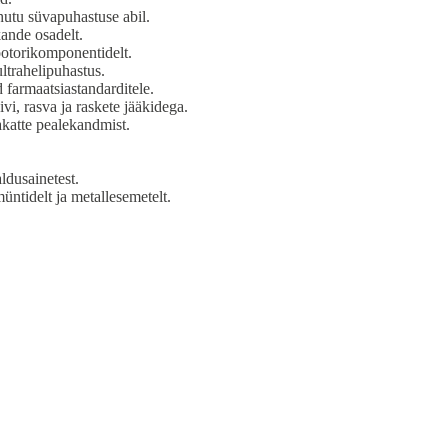
hutu süvapuhastuse abil.
kande osadelt.
ootorikomponentidelt.
ultrahelipuhastus.
 farmaatsiastandarditele.
i, rasva ja raskete jääkidega.
akatte pealekandmist.
ldusainetest.
üntidelt ja metallesemetelt.