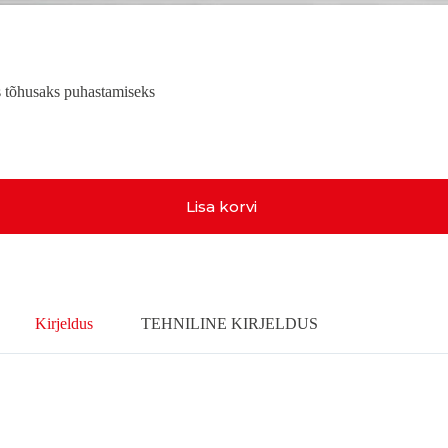
is tõhusaks puhastamiseks
Lisa korvi
Kirjeldus
TEHNILINE KIRJELDUS