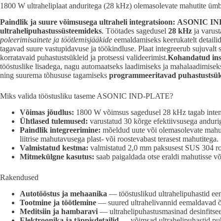
1800 W ultraheliplaat anduritega (28 kHz) olemasolevate mahutite üm
Paindlik ja suure võimsusega ultraheli integratsioon:
ASONIC IN
ultrahelipuhastussüsteemideks
. Töötades sagedusel
28 kHz
ja varus
poleerimisainete ja töötlemisjääkide
eemaldamiseks keerukatelt detailid
tagavad suure vastupidavuse ja töökindluse. Plaat integreerub sujuvalt 
korratavaid puhastustsükleid ja protsessi valideerimist.
Kohandatud ins
tööstuslike lisadega, nagu automaatseks laadimiseks ja mahalaadimis
ning suurema tõhususe tagamiseks
programmeeritavad puhastustsük
Miks valida tööstusliku taseme ASONIC IND-PLATE?
Võimas jõudlus:
1800 W võimsus sagedusel 28 kHz tagab intensii
Ühtlased tulemused:
varustatud 30 kõrge efektiivsusega anduri
Paindlik integreerimine:
mõeldud uute või olemasolevate mahut
liitrise mahutavusega plast- või roostevabast terasest mahutitega.
Valmistatud kestma:
valmistatud 2,0 mm paksusest SUS 304 roost
Mitmekülgne kasutus:
saab paigaldada otse eraldi mahutisse võ
Rakendused
Autotööstus ja mehaanika
— tööstuslikud ultrahelipuhastid eema
Tootmine ja töötlemine
— suured ultrahelivannid eemaldavad õli
Meditsiin ja hambaravi
— ultrahelipuhastusmasinad desinfitseer
Elektroonika ja täppisdetailid
— võimsad ultrahelipuhastid puha