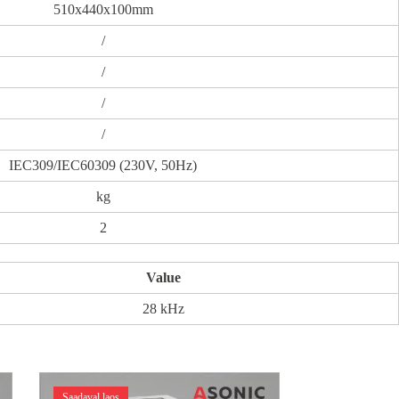
510x440x100mm
/
/
/
/
IEC309/IEC60309 (230V, 50Hz)
kg
2
Value
28 kHz
Saadaval laos