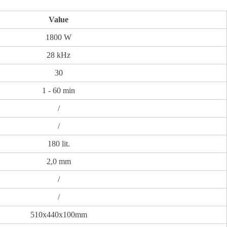
Value
1800 W
28 kHz
30
1 - 60 min
/
/
180 lit.
2,0 mm
/
/
510x440x100mm