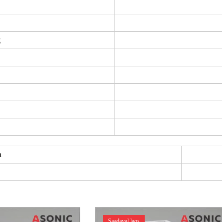
g
n
Saadaval laos