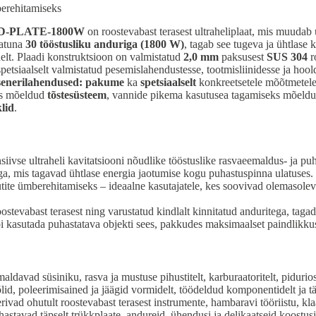
berehitamiseks
D-PLATE-1800W
on roostevabast terasest ultraheliplaat, mis muuda
tatuna
30 tööstusliku anduriga (1800 W)
, tagab see tugeva ja ühtlase 
elt. Plaadi konstruktsioon on valmistatud
2,0 mm
paksusest
SUS 304
r
spetsiaalselt valmistatud pesemislahendustesse, tootmisliinidesse ja ho
enerilahendused: pakume
ka
spetsiaalselt
konkreetsetele mõõtmetele
eks mõeldud
tõstesüsteem
, vannide pikema kasutusea tagamiseks mõeld
lid
.
vse ultraheli kavitatsiooni nõudlike tööstuslike rasvaeemaldus- ja puh
ga, mis tagavad ühtlase energia jaotumise kogu puhastuspinna ulatuses.
ite ümberehitamiseks – ideaalne kasutajatele, kes soovivad olemasole
evabast terasest ning varustatud kindlalt kinnitatud anduritega, tagad
i kasutada puhastatava objekti sees, pakkudes maksimaalset paindlikku
ldavad süsiniku, rasva ja mustuse pihustitelt, karburaatoritelt, pidurio
d, poleerimisained ja jäägid vormidelt, töödeldud komponentidelt ja täp
ivad ohutult roostevabast terasest instrumente, hambaravi tööriistu, kl
stavad täpselt trükkplaate, andureid, ühendusi ja delikaatseid koostusi