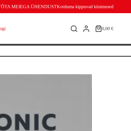
VÕTA MEIEGA ÜHENDUST
Korduma kippuvad küsimused
ogi
0,00
€
Shopping
cart