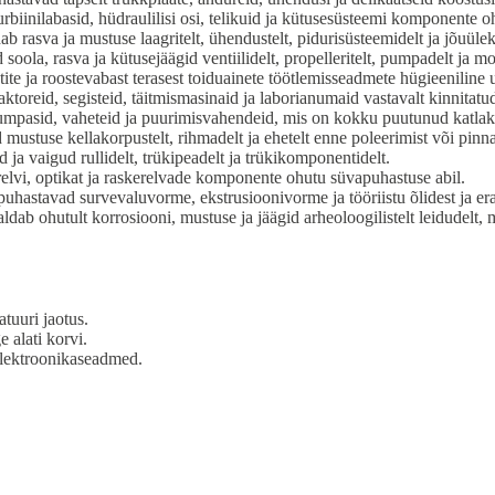
biinilabasid, hüdraulilisi osi, telikuid ja kütusesüsteemi komponente o
b rasva ja mustuse laagritelt, ühendustelt, pidurisüsteemidelt ja jõuüle
oola, rasva ja kütusejäägid ventiilidelt, propelleritelt, pumpadelt ja m
etite ja roostevabast terasest toiduainete töötlemisseadmete hügieeniline 
toreid, segisteid, täitmismasinaid ja laborianumaid vastavalt kinnitatud
mpasid, vaheteid ja puurimisvahendeid, mis on kokku puutunud katlakiv
stuse kellakorpustelt, rihmadelt ja ehetelt enne poleerimist või pinn
 ja vaigud rullidelt, trükipeadelt ja trükikomponentidelt.
elvi, optikat ja raskerelvade komponente ohutu süvapuhastuse abil.
uhastavad survevaluvorme, ekstrusioonivorme ja tööriistu õlidest ja era
ab ohutult korrosiooni, mustuse ja jäägid arheoloogilistelt leidudelt, m
tuuri jaotus.
 alati korvi.
 elektroonikaseadmed.