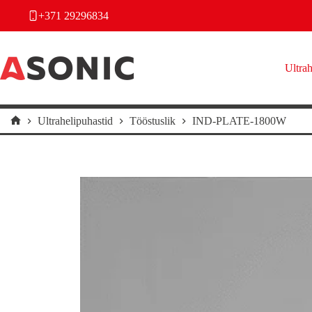
Skip
+371 29296834
to
content
Ultrah
Ultrahelipuhastid
Tööstuslik
IND-PLATE-1800W
Home