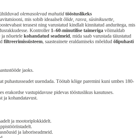
b ühilduvad
olemasolevad mahutid
tööstuslikeks
kavitatsiooni, mis sobib ideaalselt
õlide, rasva, süsinikusette,
oostevabast terasest ning varustatud kindlalt kinnitatud anduritega, mis
oldusrakkudesse. Kontroller
1–60-minutilise taimeriga
võimaldab
 ja nõuetele
kohandatud seadmeid
, mida saab varustada täiustatud
ud
filtreerimissüsteem
, saasteainete eraldamiseks mõeldud
õlipuhasti
astustööde jaoks.
vat puhastusseadet uuendada. Töötab kõige paremini kuni umbes 180-
es erakordse vastupidavuse pidevas tööstuslikus kasutuses.
st ja kohandatavust.
sadelt ja mootoriplokkidelt.
pistööriistadelt.
aasnõusid ja laboriseadmeid.
d.