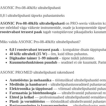
ASONIC Pro-08-40kHz ultrahelipuhasti
0,8 l ultrahelipuhasti täpseks puhastamiseks
ASONIC Pro-08-40kHz ultrahelipuhasti
on PRO-seeria väikseim ko
see mõeldud väga väikeste instrumentide, osade ja komponentide täps
roostevabast terasest paak
tagab vastupidavuse pikaajaliseks kasutami
Miks valida ASONIC Pro-08-40kHz ultrahelipuhasti?
0,8 l roostevabast terasest paak
– kompaktne disain täppispuha
40 kHz ultraheli (35 W)
– õrn, kuid tõhus puhastus.
Digitaalne taimer 1–99 minutit
– täpne tsükli juhtimine.
Kuumutusfunktsioon puudub
– seadmel ei ole kuumutit. Parim
ASONIC PRO/MED ultrahelipuhasti rakendused
Autotööstus ja mehaanika
– tööstuslikud ultrahelipuhastid eema
Meditsiin ja hambaravi
– ultrahelipuhastusseadmed puhastavad o
Elektroonika ja täppisosad
— võimsad ultrahelipuhastid puhast
Farmaatsia ja biotehnoloogia
— ultrahelivannid puhastavad reak
Ehted ja kellad
— professionaalsed ultrahelipuhastid eemaldavad 
Plasti- ja vormitööstus
— tööstuslikud ultrahelivannid puhastava
Restaureerimine ja konserveerimine
— ultrahelipuhastus eemald