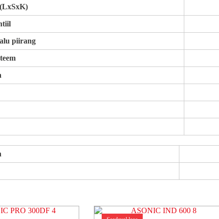
 (LxSxK)
tiil
alu piirang
steem
a
n