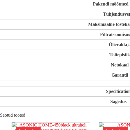
Pakendi mõõtmed
Tühjendusven
Maksimaalne tõsteka
Filtratsioonisü
Õlieraldaj
Toitepistik
Netokaal
Garantii
Specificatio
Sagedus
Seotud tooted