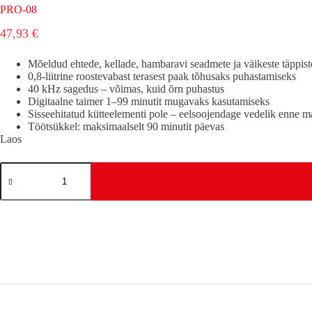
PRO-08
47,93
€
Mõeldud ehtede, kellade, hambaravi seadmete ja väikeste täppist
0,8-liitrine roostevabast terasest paak tõhusaks puhastamiseks
40 kHz sagedus – võimas, kuid õrn puhastus
Digitaalne taimer 1–99 minutit mugavaks kasutamiseks
Sisseehitatud kütteelementi pole – eelsoojendage vedelik enne ma
Töötsükkel: maksimaalselt 90 minutit päevas
Laos
PRO-
08
kogus