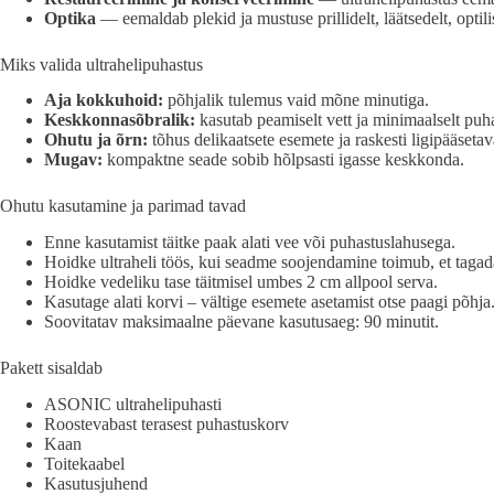
Optika
— eemaldab plekid ja mustuse prillidelt, läätsedelt, optil
Miks valida ultrahelipuhastus
Aja kokkuhoid:
põhjalik tulemus vaid mõne minutiga.
Keskkonnasõbralik:
kasutab peamiselt vett ja minimaalselt puh
Ohutu ja õrn:
tõhus delikaatsete esemete ja raskesti ligipääseta
Mugav:
kompaktne seade sobib hõlpsasti igasse keskkonda.
Ohutu kasutamine ja parimad tavad
Enne kasutamist täitke paak alati vee või puhastuslahusega.
Hoidke ultraheli töös, kui seadme soojendamine toimub, et tagada
Hoidke vedeliku tase täitmisel umbes 2 cm allpool serva.
Kasutage alati korvi – vältige esemete asetamist otse paagi põhja
Soovitatav maksimaalne päevane kasutusaeg: 90 minutit.
Pakett sisaldab
ASONIC ultrahelipuhasti
Roostevabast terasest puhastuskorv
Kaan
Toitekaabel
Kasutusjuhend