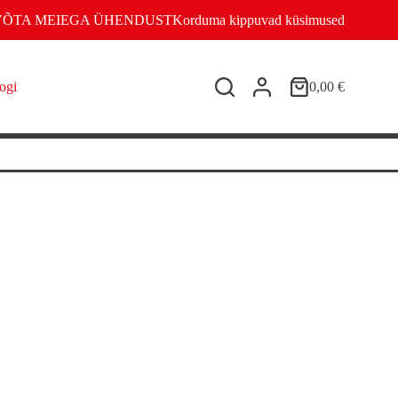
VÕTA MEIEGA ÜHENDUST
Korduma kippuvad küsimused
ogi
0,00
€
Shopping
cart