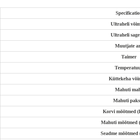
Specificati
Ultraheli või
Ultraheli sag
Muutjate a
Taimer
Temperatu
Küttekeha või
Mahuti ma
Mahuti paks
Korvi mõõtmed 
Mahuti mõõtmed 
Seadme mõõtmed 