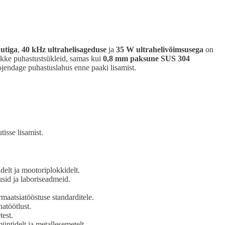
hutiga
,
40 kHz ultrahelisageduse
ja
35 W ultrahelivõimsusega
on
kke puhastustsükleid, samas kui
0,8 mm paksune SUS 304
ojendage puhastuslahus enne paaki lisamist.
isse lisamist.
delt ja mootoriplokkidelt.
usid ja laboriseadmeid.
rmaatsiatööstuse standarditele.
atöötlust.
test.
üntidelt ja metallesemetelt.