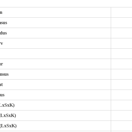
on
msus
edus
rv
ur
msus
ht
us
(LxSxK)
(LxSxK)
(LxSxK)