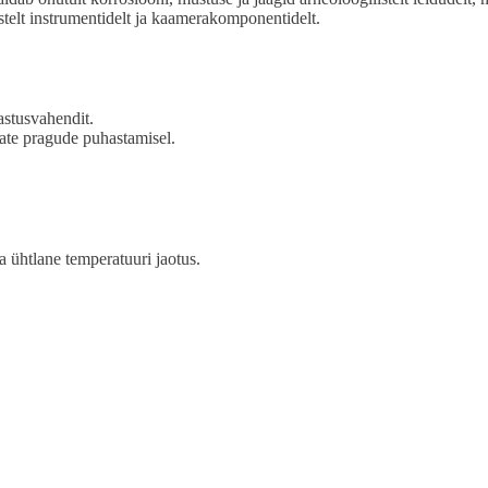
istelt instrumentidelt ja kaamerakomponentidelt.
astusvahendit.
vate pragude puhastamisel.
 ühtlane temperatuuri jaotus.
.