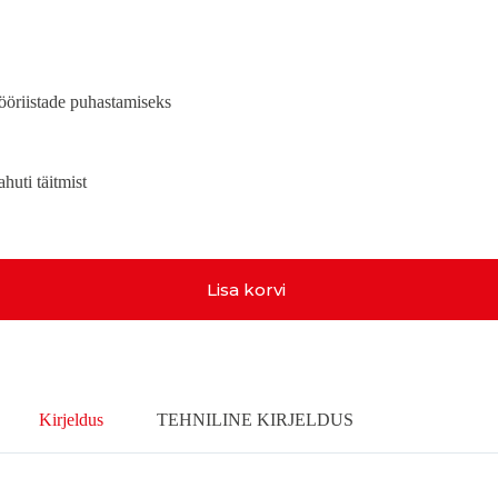
ööriistade puhastamiseks
huti täitmist
Lisa korvi
Kirjeldus
TEHNILINE KIRJELDUS