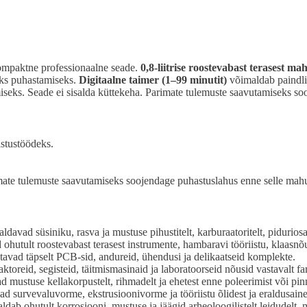
mpaktne professionaalne seade.
0,8-liitrise roostevabast terasest ma
eks puhastamiseks.
Digitaalne taimer (1–99 minutit)
võimaldab paindli
seks. Seade ei sisalda küttekeha. Parimate tulemuste saavutamiseks so
stustöödeks.
ate tulemuste saavutamiseks soojendage puhastuslahus enne selle mahut
ldavad süsiniku, rasva ja mustuse pihustitelt, karburaatoritelt, piduriosa
hutult roostevabast terasest instrumente, hambaravi tööriistu, klaasnõ
avad täpselt PCB-sid, andureid, ühendusi ja delikaatseid komplekte.
toreid, segisteid, täitmismasinaid ja laboratoorseid nõusid vastavalt fa
mustuse kellakorpustelt, rihmadelt ja ehetest enne poleerimist või pinn
d survevaluvorme, ekstrusioonivorme ja tööriistu õlidest ja eraldusaine
ab ohutult korrosiooni, mustuse ja jäägid arheoloogilistelt leidudelt, m