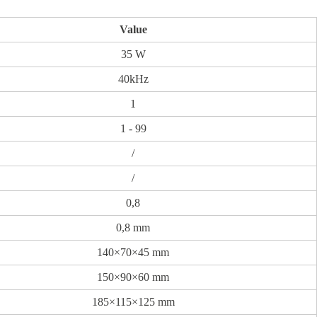
Value
35 W
40kHz
1
1 - 99
/
/
0,8
0,8 mm
140×70×45 mm
150×90×60 mm
185×115×125 mm