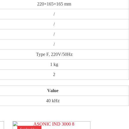
220×165×165 mm
/
/
/
/
Type F, 220V/50Hz
1 kg
2
Value
40 kHz