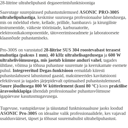
28-liitrine ultrahelipuhasti degaseerimisfunktsiooniga
Saavutage suurepärased puhastustulemused
ASONIC PRO-300S
ultrahelipuhastiga
, keskmise suurusega professionaalse lahendusega,
mis on mõeldud ehete, kellade, prillide, hambaravi- ja kirurgiliste
instrumentide, väikeste tööriistade, karburaatorite,
elektroonikakomponentide, tätoveerimisseadmete ja laboratoorsete
klaasnõude puhastamiseks.
Pro-300S on varustatud
28-liitrise SUS 304 roostevabast terasest
mahutiga (paksus 1 mm)
,
40 kHz ultrahelisagedusega
ja
600 W
ultrahelivõimsusega, mis jaotub kümne anduri vahel
, tagades
ühtlase, võimsa ja tõhusa puhastuse suuremate ja keerukamate esemete
puhul.
Integreeritud Degas-funktsioon
eemaldab kiiresti
puhastuslahusest lahustunud gaasid, maksimeerides kavitatsiooni
efektiivsust ja tagades järjepidevalt optimaalsed puhastustulemused.
Suure jõudlusega 800 W kütteelement (kuni 80 °C)
koos
praktilise
äravooluklapiga
ühendab professionaalse puhastusvõimsuse
igapäevase kasutusmugavusega.
Tugevuse, vastupidavuse ja täiustatud funktsionaalsuse jaoks loodud
ASONIC Pro-300S
on ideaalne valik professionaalidele, kes vajavad
usaldusväärset, täpset ja tõhusat suuremahulist ultrahelipuhastust.