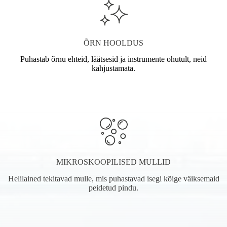
ÕRN HOOLDUS
Puhastab õrnu ehteid, läätsesid ja instrumente ohutult, neid
kahjustamata.
MIKROSKOOPILISED MULLID
Helilained tekitavad mulle, mis puhastavad isegi kõige väiksemaid
peidetud pindu.