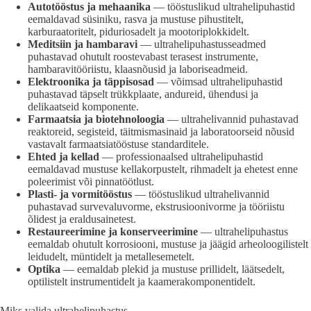
Autotööstus ja mehaanika
— tööstuslikud ultrahelipuhastid
eemaldavad süsiniku, rasva ja mustuse pihustitelt,
karburaatoritelt, piduriosadelt ja mootoriplokkidelt.
Meditsiin ja hambaravi
— ultrahelipuhastusseadmed
puhastavad ohutult roostevabast terasest instrumente,
hambaravitööriistu, klaasnõusid ja laboriseadmeid.
Elektroonika ja täppisosad
— võimsad ultrahelipuhastid
puhastavad täpselt trükkplaate, andureid, ühendusi ja
delikaatseid komponente.
Farmaatsia ja biotehnoloogia
— ultrahelivannid puhastavad
reaktoreid, segisteid, täitmismasinaid ja laboratoorseid nõusid
vastavalt farmaatsiatööstuse standarditele.
Ehted ja kellad
— professionaalsed ultrahelipuhastid
eemaldavad mustuse kellakorpustelt, rihmadelt ja ehetest enne
poleerimist või pinnatöötlust.
Plasti- ja vormitööstus
— tööstuslikud ultrahelivannid
puhastavad survevaluvorme, ekstrusioonivorme ja tööriistu
õlidest ja eraldusainetest.
Restaureerimine ja konserveerimine
— ultrahelipuhastus
eemaldab ohutult korrosiooni, mustuse ja jäägid arheoloogilistelt
leidudelt, müntidelt ja metallesemetelt.
Optika
— eemaldab plekid ja mustuse prillidelt, läätsedelt,
optilistelt instrumentidelt ja kaamerakomponentidelt.
Miks valida ultrahelipuhastus