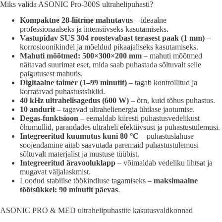
Miks valida ASONIC Pro-300S ultrahelipuhasti?
Kompaktne 28-liitrine mahutavus
– ideaalne
professionaalseks ja intensiivseks kasutamiseks.
Vastupidav SUS 304 roostevabast terasest paak (1 mm)
–
korrosioonikindel ja mõeldud pikaajaliseks kasutamiseks.
Mahuti mõõtmed: 500×300×200 mm
– mahuti mõõtmed
näitavad suurimat eset, mida saab puhastada sõltuvalt selle
paigutusest mahutis.
Digitaalne taimer (1–99 minutit)
– tagab kontrollitud ja
korratavad puhastustsüklid.
40 kHz ultrahelisagedus (600 W)
– õrn, kuid tõhus puhastus.
10 andurit
– tagavad ultrahelienergia ühtlase jaotumise.
Degas-funktsioon
– eemaldab kiiresti puhastusvedelikust
õhumullid, parandades ultraheli efektiivsust ja puhastustulemusi.
Integreeritud kuumutus kuni 80 °C
– puhastuslahuse
soojendamine aitab saavutada paremaid puhastustulemusi
sõltuvalt materjalist ja mustuse tüübist.
Integreeritud äravooluklapp
– võimaldab vedeliku lihtsat ja
mugavat väljalaskmist.
Loodud stabiilse töökindluse tagamiseks –
maksimaalne
töötsükkel: 90 minutit päevas
.
ASONIC PRO & MED ultrahelipuhastite kasutusvaldkonnad