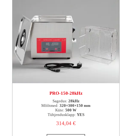
PRO-150-28kHz
Sagedus:
28kHz
Mõõtmed:
320×300×150 mm
Küte:
500 W
Tühjendusklapp:
YES
314,04
€