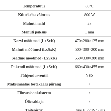
Temperatuur
80°C
Küttekeha võimsus
800 W
Mahuti maht
28
Mahuti paksus
1 mm
Korvi mõõtmed (LxSxK)
470×280×125 mm
Mahuti mõõtmed (LxSxK)
500×300×200 mm
Seadme mõõtmed (LxSxK)
550×330×380 mm
Pakendi mõõtmed (LxSxK)
660×430×455 mm
Tühjendusventiil
YES
Maksimaalne tõstekaalu piirang
/
Filtratsioonisüsteem
/
Õlieraldaja
/
Toitepistik
Type F, 220V/50Hz