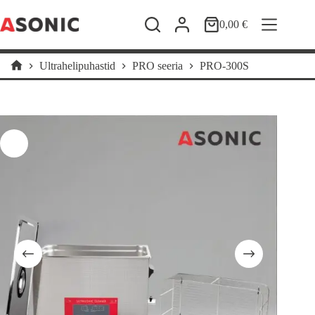
Skip
to
0,00
€
Shopping
content
cart
Ultrahelipuhastid
PRO seeria
PRO-300S
Home