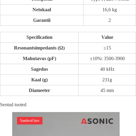
Netokaal
16,6 kg
Garantii
2
Specification
Value
Resonantsimpedants (Ω)
≤15
Mahutavus (pF)
±10%: 3500-3900
Sagedus
40 kHz
Kaal (g)
231g
Diameeter
45 mm
Seotud tooted
Saadaval laos