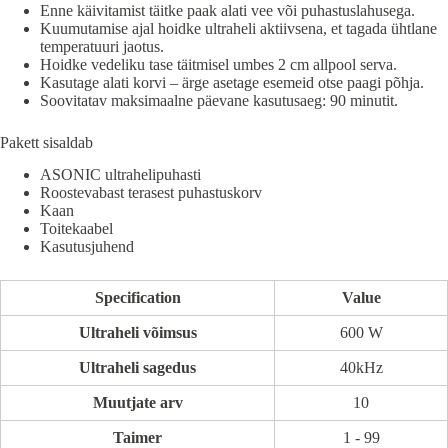
Enne käivitamist täitke paak alati vee või puhastuslahusega.
Kuumutamise ajal hoidke ultraheli aktiivsena, et tagada ühtlane
temperatuuri jaotus.
Hoidke vedeliku tase täitmisel umbes 2 cm allpool serva.
Kasutage alati korvi – ärge asetage esemeid otse paagi põhja.
Soovitatav maksimaalne päevane kasutusaeg: 90 minutit.
Pakett sisaldab
ASONIC ultrahelipuhasti
Roostevabast terasest puhastuskorv
Kaan
Toitekaabel
Kasutusjuhend
Specification
Value
Ultraheli võimsus
600 W
Ultraheli sagedus
40kHz
Muutjate arv
10
Taimer
1 - 99