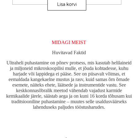
Lisa korvi
MIDAGI MEIST
Huvitavad Faktid
Ultraheli puhastamine on põnev protsess, mis kasutab helilaineid
ja miljoneid mikroskoopilisi mulle, et jõuda kohtadesse, kuhu
harjade või lappidega ei pääse. See on piisavalt võimas, et
eemaldada kangekaelne mustus ja rasv, kuid samas õrn õrnade
esemete, näiteks ehete, läätsede ja instrumentide vastu. See
keskkonnasõbralik meetod vähendab vajadust karmide
kemikaalide järele, säästab aega ja on kuni 16 korda tõhusam kui
traditsiooniline puhastamine – muutes selle usaldusväärseks
lahenduseks paljudes tööstusharudes.