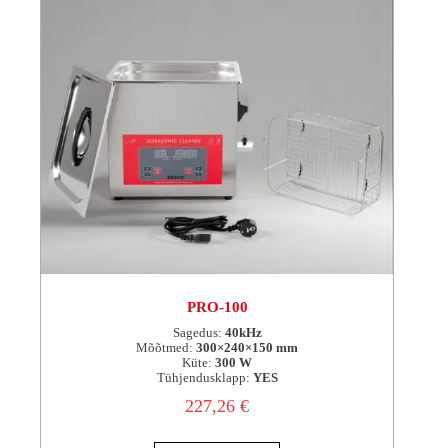
PRO-100
Sagedus:
40kHz
Mõõtmed:
300×240×150 mm
Küte:
300 W
Tühjendusklapp:
YES
227,26
€