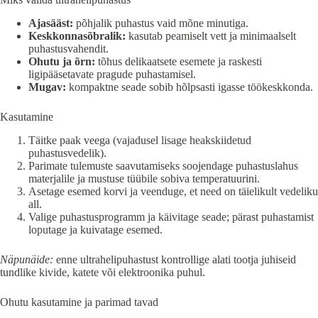
Ajasääst:
põhjalik puhastus vaid mõne minutiga.
Keskkonnasõbralik:
kasutab peamiselt vett ja minimaalselt
puhastusvahendit.
Ohutu ja õrn:
tõhus delikaatsete esemete ja raskesti
ligipääsetavate pragude puhastamisel.
Mugav:
kompaktne seade sobib hõlpsasti igasse töökeskkonda.
Kasutamine
Täitke paak veega (vajadusel lisage heakskiidetud
puhastusvedelik).
Parimate tulemuste saavutamiseks soojendage puhastuslahus
materjalile ja mustuse tüübile sobiva temperatuurini.
Asetage esemed korvi ja veenduge, et need on täielikult vedeliku
all.
Valige puhastusprogramm ja käivitage seade; pärast puhastamist
loputage ja kuivatage esemed.
Näpunäide:
enne ultrahelipuhastust kontrollige alati tootja juhiseid
tundlike kivide, katete või elektroonika puhul.
Ohutu kasutamine ja parimad tavad