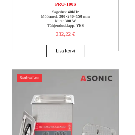
PRO-100S
Sagedus:
40kHz
Mõõtmed:
300×240×150 mm
Küte:
300 W
Tühjendusklapp:
YES
232,22
€
Lisa korvi
Saadaval laos