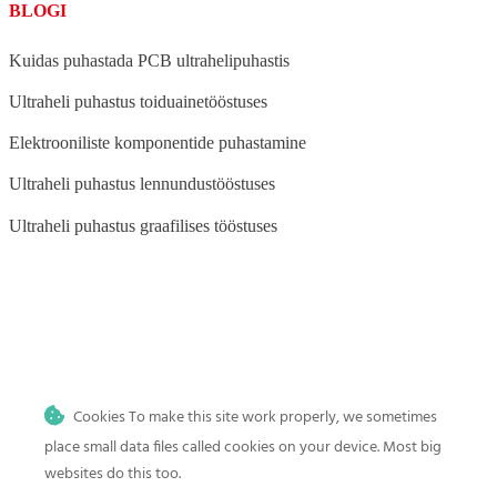
BLOGI
Kuidas puhastada PCB ultrahelipuhastis
Ultraheli puhastus toiduainetööstuses
Elektrooniliste komponentide puhastamine
Ultraheli puhastus lennundustööstuses
Ultraheli puhastus graafilises tööstuses
BLOG
Ultraheli puhastus auto- ja mootorrattatööstuses
Cookies To make this site work properly, we sometimes
Ultraheli puhastus meditsiini-, tätoveeringu- ja hambaravi
kliinikutele
place small data files called cookies on your device. Most big
websites do this too.
Ultraheli puhastus kodus