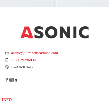
asonic@ultraheliseadmed.com
+371 29296834
E–R kell 8–17
INFO