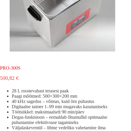
PRO-300S
500,82
€
28 L roostevabast terasest paak
Paagi mõõtmed: 500×300×200 mm
40 kHz sagedus – võimas, kuid õrn puhastus
Digitaalne taimer 1–99 min mugavaks kasutamiseks
Töötsükkel: maksimaalselt 90 min/päev
Degas-funktsioon – eemaldab õhumullid optimaalse
puhastamise efektiivsuse tagamiseks
Väljalaskeventiil – lihtne vedeliku vahetamine ilma