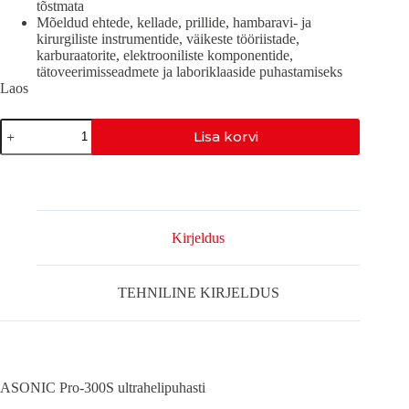
tõstmata
Mõeldud ehtede, kellade, prillide, hambaravi- ja
kirurgiliste instrumentide, väikeste tööriistade,
karburaatorite, elektrooniliste komponentide,
tätoveerimisseadmete ja laboriklaaside puhastamiseks
Laos
PRO-
Lisa korvi
300S
kogus
Kirjeldus
TEHNILINE KIRJELDUS
ASONIC Pro-300S ultrahelipuhasti