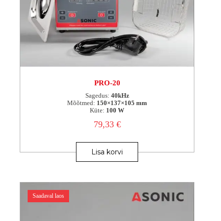
PRO-20
Sagedus:
40kHz
Mõõtmed:
150×137×105 mm
Küte:
100 W
79,33
€
Lisa korvi
Saadaval laos