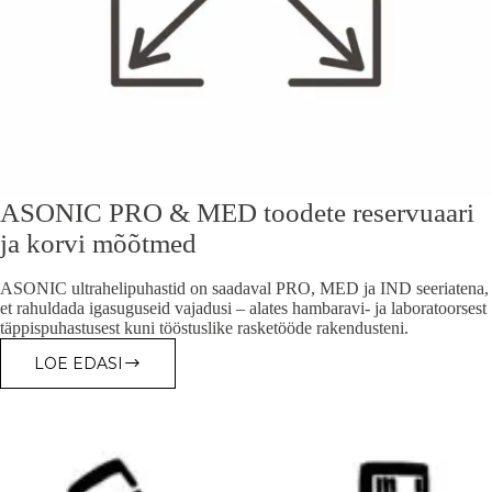
ASONIC PRO & MED toodete reservuaari
ja korvi mõõtmed
ASONIC ultrahelipuhastid on saadaval PRO, MED ja IND seeriatena,
et rahuldada igasuguseid vajadusi – alates hambaravi- ja laboratoorsest
täppispuhastusest kuni tööstuslike rasketööde rakendusteni.
LOE EDASI
ASONIC
PRO
&
MED
TOODETE
RESERVUAARI
JA