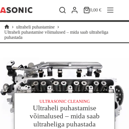
Skip
to
0,00
€
Shopping
content
cart
ultraheli puhastamine
Home
Ultraheli puhastamise võimalused – mida saab ultraheliga
puhastada
ULTRASONIC CLEANING
Ultraheli puhastamise
võimalused – mida saab
ultraheliga puhastada