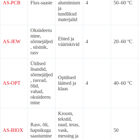
AS-PCB
Flux-saaste
alumiinium
4
50–60 °C
ja
tundlikud
materjalid
Oksüdeeru
mine,
Ehted ja
AS-JEW
sõrmejäljed
4
20–60 °C
vääriskivid
, süsinik,
rasv
Üldised
lisandid,
sõrmejäljed
Optilised
, rasvad,
AS-OPT
läätsed ja
4
40–60 °C
õlid,
klaas
vahad,
oksüdeeru
mine
Kroom,
tekstiil,
Rasv, õli,
raud, teras,
AS-BIOX
hapnikuga
vask,
50
saastumine
messing ja