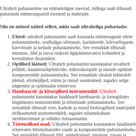
Ultraheli puhastamine on mitmekülgne meetod, millega saab tõhusalt
puhastada mitmesuguseid esemeid ja materjale.
Siin on mõned näited sellest, mida saab ultraheliga puhastada:
Ehted:
ultraheli puhastamist saab kasutada mitmesuguste ehete
puhastamiseks, sealhulgas sõrmuste, kaelakeede, kõrvarõngaste,
käevõrude ja kellade puhastamiseks. See eemaldab tõhusalt
mustuse, õlid ja rasva raskesti ligipääsetavatest kohtadest ja
keerulistest disainidest.
Optilised läätsed:
Ultraheli puhastamist kasutatakse tavaliselt
prillide, kaameraobjektiivide, mikroskoopide ja muude optiliste
komponentide puhastamiseks. See eemaldab ohutult läätsedelt
plekid, sõrmejäljed, tolmu ja muud saasteained, tagades selge
nägemise ja optimaalse toimivuse.
Hambaarsti- ja kirurgilised instrumendid:
Ultraheli
puhastamist kasutatakse laialdaselt hambaarsti- ja kirurgilistes
tingimustes instrumentide ja tööriistade puhastamiseks. See
eemaldab tõhusalt vere, kudede ja muud bioloogilised materjalid
delikaatsetelt instrumentidelt, tagades nõuetekohase
steriliseerimise ja vältides ristsaastumist.
Tööstuslikud osad:
Ultraheli puhastamist kasutatakse laialdaselt
erinevates tööstusharudes osade ja komponentide puhastamiseks.
See eemaldab tõhusalt õlid, määrdeained, mustuse, rooste ja