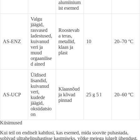
alumiinium
ist esemed
Valgu
jäägid,
rasvased
Roostevab
ladestused,
a teras,
AS-ENZ
kuivanud
metallid,
10
20–70 °C
veri ja
klaas ja
muud
plast
orgaanilise
d ained
Üldised
lisandid,
kuivanud
Klaasnõud
veri,
AS-UCP
ja kõvad
25 g 5 l
20–60 °C
kudede
pinnad
jäägid,
oksüdatsio
on
Küsimused
Kui teil on endiselt kahtlusi, kas esemed, mida soovite puhastada,
sobivad ultrahelipuhastisse kastmiseks, võtke meiega julgelt ühendust.