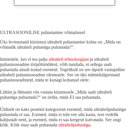
ULTRASOONILISE puhastamise võimalused
Üks levinumaid küsimusi ultraheli puhastamise kohta on „Mida on
võimalik ultraheli puhastiga puhastada?”.
Inimestele, kes ei tea palju
ultraheli tehnoloogiast
ja ultraheli
puhastusseadme tööpõhimõttest, võib tunduda, et sellega saab
puhastada ainult teatud esemeid. Tegelikult on see täpselt vastupidine
ultraheli puhastusseadme olemusele. See on üks mitmekülgsemaid
puhastusseadmeid, mida te kunagi kohanud olete.
Lühim ja lihtsaim viis vastata küsimusele „Mida saab ultraheli
puhastiga puhastada?“ on öelda, mida EI saa puhastada.
Üldiselt on kaks peamist kategooriat esemeid, mida ultrahelipuhastiga
puhastada ei saa. Esemed, mida ei tohi vee alla kasta, sest vedelik
kahjustab neid, ja esemed, mida ei saa kergesti kuivatada. See ongi
kõik. Kõik muu saab puhastada
ultrahelipuhastiga
.