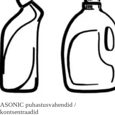
KORVI
MÕÕTMED
ASONIC puhastusvahendid /
kontsentraadid