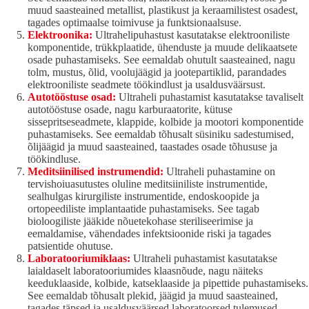
muud saasteained metallist, plastikust ja keraamilistest osadest,
tagades optimaalse toimivuse ja funktsionaalsuse.
Elektroonika:
Ultrahelipuhastust kasutatakse elektrooniliste
komponentide, trükkplaatide, ühenduste ja muude delikaatsete
osade puhastamiseks. See eemaldab ohutult saasteained, nagu
tolm, mustus, õlid, voolujäägid ja jootepartiklid, parandades
elektrooniliste seadmete töökindlust ja usaldusväärsust.
Autotööstuse osad:
Ultraheli puhastamist kasutatakse tavaliselt
autotööstuse osade, nagu karburaatorite, kütuse
sissepritseseadmete, klappide, kolbide ja mootori komponentide
puhastamiseks. See eemaldab tõhusalt süsiniku sadestumised,
õlijäägid ja muud saasteained, taastades osade tõhususe ja
töökindluse.
Meditsiinilised instrumendid:
Ultraheli puhastamine on
tervishoiuasutustes oluline meditsiiniliste instrumentide,
sealhulgas kirurgiliste instrumentide, endoskoopide ja
ortopeediliste implantaatide puhastamiseks. See tagab
bioloogiliste jääkide nõuetekohase steriliseerimise ja
eemaldamise, vähendades infektsioonide riski ja tagades
patsientide ohutuse.
Laboratooriumiklaas:
Ultraheli puhastamist kasutatakse
laialdaselt laboratooriumides klaasnõude, nagu näiteks
keeduklaaside, kolbide, katseklaaside ja pipettide puhastamiseks.
See eemaldab tõhusalt plekid, jäägid ja muud saasteained,
tagades täpsed ja usaldusväärsed laboratoorsed tulemused.