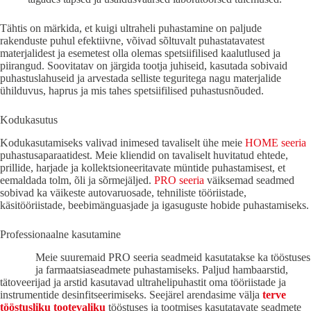
Tähtis on märkida, et kuigi ultraheli puhastamine on paljude
rakenduste puhul efektiivne, võivad sõltuvalt puhastatavatest
materjalidest ja esemetest olla olemas spetsiifilised kaalutlused ja
piirangud. Soovitatav on järgida tootja juhiseid, kasutada sobivaid
puhastuslahuseid ja arvestada selliste teguritega nagu materjalide
ühilduvus, haprus ja mis tahes spetsiifilised puhastusnõuded.
Kodukasutus
Kodukasutamiseks valivad inimesed tavaliselt ühe meie
HOME seeria
puhastusaparaatidest. Meie kliendid on tavaliselt huvitatud ehtede,
prillide, harjade ja kollektsioneeritavate müntide puhastamisest, et
eemaldada tolm, õli ja sõrmejäljed.
PRO seeria
väiksemad seadmed
sobivad ka väikeste autovaruosade, tehniliste tööriistade,
käsitööriistade, beebimänguasjade ja igasuguste hobide puhastamiseks.
Professionaalne kasutamine
Meie suuremaid PRO seeria seadmeid kasutatakse ka tööstuses
ja farmaatsiaseadmete puhastamiseks. Paljud hambaarstid,
tätoveerijad ja arstid kasutavad ultrahelipuhastit oma tööriistade ja
instrumentide desinfitseerimiseks. Seejärel arendasime välja
terve
tööstusliku tootevaliku
tööstuses ja tootmises kasutatavate seadmete