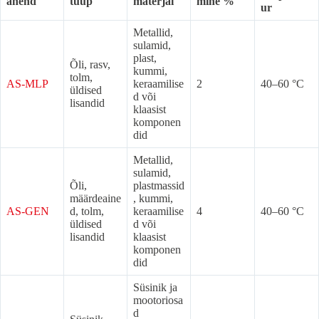
ahend
tüüp
materjal
mine %
ur
Metallid,
sulamid,
plast,
Õli, rasv,
kummi,
tolm,
AS-MLP
keraamilise
2
40–60 °C
üldised
d või
lisandid
klaasist
komponen
did
Metallid,
sulamid,
Õli,
plastmassid
määrdeaine
, kummi,
AS-GEN
d, tolm,
keraamilise
4
40–60 °C
üldised
d või
lisandid
klaasist
komponen
did
Süsinik ja
mootoriosa
d