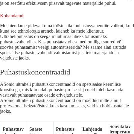
ja on seetõttu efektiivsem piisavalt tugevate materjalide puhul.
Kohandatud
Me laiendame pidevalt oma tööstuslike puhastusvahendite valikut, kuid
kuna see tehnoloogia areneb, laieneb ka meie klientuur.
Ultrahelipuhastus on seega muutumas üheks tõhusamaks
puhastusvahendiks. Kas puhastatavad esemed on liiga suured või
soovite puhastamist veelgi automatiseerida? Me saame alati arutada
spetsiaalse puhastusvahendi valmistamist just teie materjalide ja
vajaduste jaoks.
Puhastuskoncentraadid
ASonic ultraheli puhastuskoncentraadid on spetsiaalse keemilise
koostisega, mis kiirendab puhastusprotsessi ja neid tuleb kasutada
vastavalt puhastatavate osade erivajadustele.
ASonic ultraheli puhastuskoncentraadid on mõeldud mitte ainult
professionaalseks/tööstuslikuks kasutamiseks, vaid ka hobikasutajate
jaoks.
Soovitatav
Puhastusv
Saaste
Puhastus
Lahjenda
temperatu