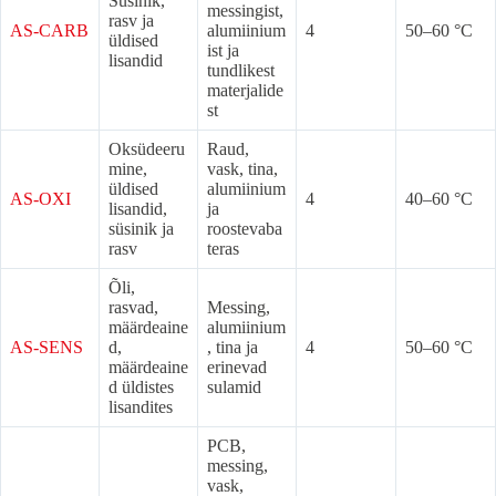
Süsinik,
messingist,
rasv ja
AS-CARB
alumiinium
4
50–60 °C
üldised
ist ja
lisandid
tundlikest
materjalide
st
Oksüdeeru
Raud,
mine,
vask, tina,
üldised
alumiinium
AS-OXI
4
40–60 °C
lisandid,
ja
süsinik ja
roostevaba
rasv
teras
Õli,
rasvad,
Messing,
määrdeaine
alumiinium
AS-SENS
d,
, tina ja
4
50–60 °C
määrdeaine
erinevad
d üldistes
sulamid
lisandites
PCB,
messing,
vask,