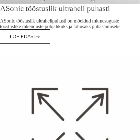
ASonic tööstuslik ultraheli puhasti
ASonic tööstuslik ultrahelipuhasti on mõeldud mitmesuguste
tööstuslike rakenduste põhjalikuks ja tõhusaks puhastamiseks.
LOE EDASI
ASONIC
TÖÖSTUSLIK
ULTRAHELI
PUHASTI