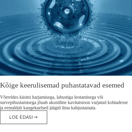
Kõige keerulisemad puhastatavad esemed
Võrreldes käsitsi harjamisega, lahustiga leotamisega või
survepihustamisega jõuab akustiline kavitatsioon varjatud kohtadesse
ja eemaldab kangekaelsed jäägid ilma kahjustamata.
LOE EDASI
KÕIGE
KEERULISEMAD
PUHASTATAVAD