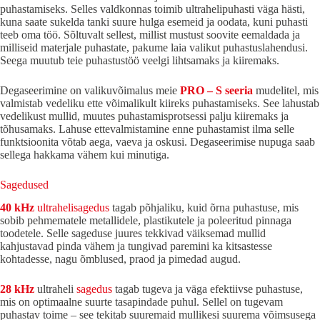
puhastamiseks. Selles valdkonnas toimib ultrahelipuhasti väga hästi,
kuna saate sukelda tanki suure hulga esemeid ja oodata, kuni puhasti
teeb oma töö. Sõltuvalt sellest, millist mustust soovite eemaldada ja
milliseid materjale puhastate, pakume laia valikut puhastuslahendusi.
Seega muutub teie puhastustöö veelgi lihtsamaks ja kiiremaks.
Degaseerimine on valikuvõimalus meie
PRO – S seeria
mudelitel, mis
valmistab vedeliku ette võimalikult kiireks puhastamiseks. See lahustab
vedelikust mullid, muutes puhastamisprotsessi palju kiiremaks ja
tõhusamaks. Lahuse ettevalmistamine enne puhastamist ilma selle
funktsioonita võtab aega, vaeva ja oskusi. Degaseerimise nupuga saab
sellega hakkama vähem kui minutiga.
Sagedused
40 kHz
ultrahelisagedus
tagab põhjaliku, kuid õrna puhastuse, mis
sobib pehmematele metallidele, plastikutele ja poleeritud pinnaga
toodetele. Selle sageduse juures tekkivad väiksemad mullid
kahjustavad pinda vähem ja tungivad paremini ka kitsastesse
kohtadesse, nagu õmblused, praod ja pimedad augud.
28 kHz
ultraheli
sagedus
tagab tugeva ja väga efektiivse puhastuse,
mis on optimaalne suurte tasapindade puhul. Sellel on tugevam
puhastav toime – see tekitab suuremaid mullikesi suurema võimsusega