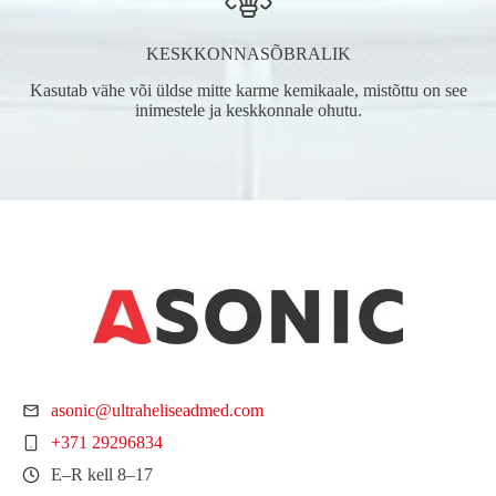
KESKKONNASÕBRALIK
Kasutab vähe või üldse mitte karme kemikaale, mistõttu on see
inimestele ja keskkonnale ohutu.
asonic@ultraheliseadmed.com
+371 29296834
E–R kell 8–17