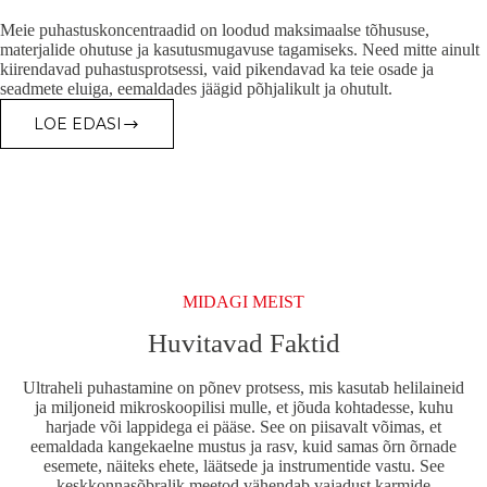
Meie puhastuskoncentraadid on loodud maksimaalse tõhususe,
materjalide ohutuse ja kasutusmugavuse tagamiseks. Need mitte ainult
kiirendavad puhastusprotsessi, vaid pikendavad ka teie osade ja
seadmete eluiga, eemaldades jäägid põhjalikult ja ohutult.
LOE EDASI
ASONIC
PUHASTUSVAHENDID
/
KONTSENTRAADID
MIDAGI MEIST
Huvitavad Faktid
Ultraheli puhastamine on põnev protsess, mis kasutab helilaineid
ja miljoneid mikroskoopilisi mulle, et jõuda kohtadesse, kuhu
harjade või lappidega ei pääse. See on piisavalt võimas, et
eemaldada kangekaelne mustus ja rasv, kuid samas õrn õrnade
esemete, näiteks ehete, läätsede ja instrumentide vastu. See
keskkonnasõbralik meetod vähendab vajadust karmide