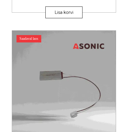
Lisa korvi
Saadaval laos