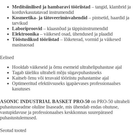
Meditsiinilised ja hambaravi tööriistad
– tangid, klambrid ja
korduvkasutatavad instrumendid
Kosmeetika- ja tätoveerimisvahendid
– pintsetid, haardid ja
tarvikud
Laboriproovid
– klaasnõud ja täppisinstrumendid
Elektroonika
– väikesed osad, ühendused ja plaadid
Tööstuslikud tööriistad
– lõiketerad, vormid ja väikesed
masinaosad
Eelised
Hooldab väikeseid ja õrnu esemeid ultrahelipuhastuse ajal
Tagab täieliku ultraheli mõju sügavpuhastuseks
Kaitseb õrnu või teravaid tööriistu puhastamise ajal
Optimeeritud efektiivsuseks igapäevases professionaalses
kasutuses
ASONIC INDUSTRIAL BASKET PRO-50
on PRO-50 ultraheli
puhastusseadme oluline lisaseade, mis ühendab endas ohutuse,
vastupidavuse ja professionaalses keskkonnas suurepärased
puhastustulemused.
Seotud tooted