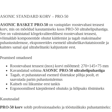
ASONIC STANDARD KORV – PRO-50
ASONIC BASKET PRO-50
on vastupidav roostevabast terasest
korv, mis on mõeldud kasutamiseks koos PRO-50 ultrahelipuhastiga.
See on valmistatud kõrgekvaliteedilisest roostevabast terasest,
võimaldab komponentide ohutut käitlemist ja tagab maksimaalse
puhastustulemuse, eksponeerides esemeid ultrahelikavitatatsioonile ja
kaitstes samal ajal ultrahelitanki kahjustuste eest.
Peamised omadused
Roostevabast terasest (inox) korvi mõõtmed: 270×145×75 mm
Kavandatud sobima
ASONIC PRO-50 ultrahelipuhastiga
Tagab, et puhastatavad esemed tõstetakse põhja poolt, et
saavutada parim puhastustulemus
Kaitseb osi liikumise eest tankis
Ergonoomilised käepidemed ohutuks ja hõlpsaks tõstmiseks
Kasutusalad
PRO-50 korv
sobib professionaalseks ja tööstuslikuks puhastamiseks: