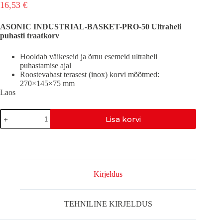
16,53
€
ASONIC INDUSTRIAL-BASKET-PRO-50 Ultraheli
puhasti traatkorv
Hooldab väikeseid ja õrnu esemeid ultraheli
puhastamise ajal
Roostevabast terasest (inox) korvi mõõtmed:
270×145×75 mm
Laos
ASONIC
Lisa korvi
TRAATKORV-
PRO-
50
kogus
Kirjeldus
TEHNILINE KIRJELDUS