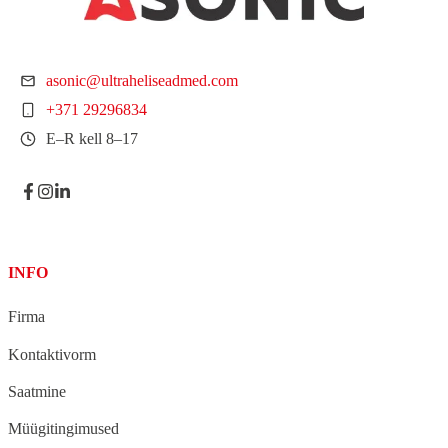
asonic@ultraheliseadmed.com
+371 29296834
E–R kell 8–17
INFO
Firma
Kontaktivorm
Saatmine
Müügitingimused