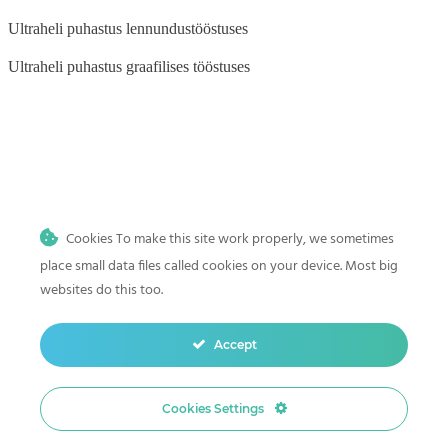
Ultraheli puhastus lennundustööstuses
Ultraheli puhastus graafilises tööstuses
BLOG
Ultraheli puhastus auto- ja mootorrattatööstuses
Cookies To make this site work properly, we sometimes
Ultraheli puhastus meditsiini-, tätoveeringu- ja hambaravi
kliinikutele
place small data files called cookies on your device. Most big
websites do this too.
Ultraheli puhastus kodus
Mis on ultraheli puhastus? Sügava ja täpse puhastuse teaduslik alus
Accept
Ultraheli puhastamine hambaravi instrumendid
Cookies Settings