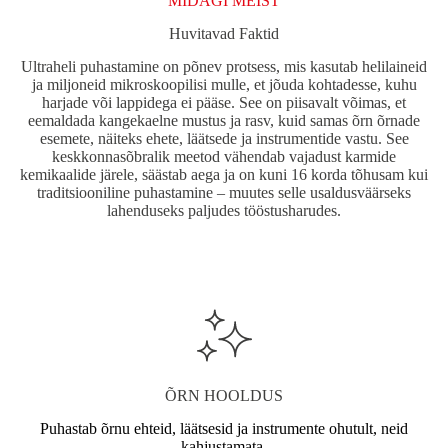
MIDAGI MEIST
Huvitavad Faktid
Ultraheli puhastamine on põnev protsess, mis kasutab helilaineid
ja miljoneid mikroskoopilisi mulle, et jõuda kohtadesse, kuhu
harjade või lappidega ei pääse. See on piisavalt võimas, et
eemaldada kangekaelne mustus ja rasv, kuid samas õrn õrnade
esemete, näiteks ehete, läätsede ja instrumentide vastu. See
keskkonnasõbralik meetod vähendab vajadust karmide
kemikaalide järele, säästab aega ja on kuni 16 korda tõhusam kui
traditsiooniline puhastamine – muutes selle usaldusväärseks
lahenduseks paljudes tööstusharudes.
ÕRN HOOLDUS
Puhastab õrnu ehteid, läätsesid ja instrumente ohutult, neid
kahjustamata.