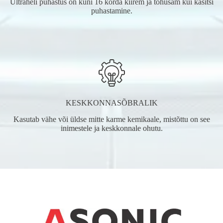
Ultraheli puhastus on kuni 16 korda kiirem ja tõhusam kui käsitsi
puhastamine.
KESKKONNASÕBRALIK
Kasutab vähe või üldse mitte karme kemikaale, mistõttu on see
inimestele ja keskkonnale ohutu.