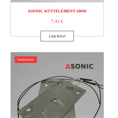
ASONIC KÜTTELEMENT-100W
7,43
€
Lisa korvi
Saadaval laos