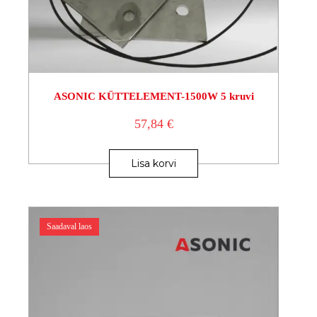
ASONIC KÜTTELEMENT-1500W 5 kruvi
57,84
€
Lisa korvi
Saadaval laos