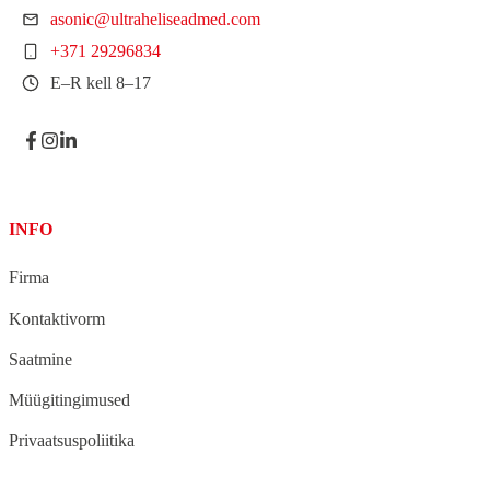
asonic@ultraheliseadmed.com
+371 29296834
E–R kell 8–17
INFO
Firma
Kontaktivorm
Saatmine
Müügitingimused
Privaatsuspoliitika