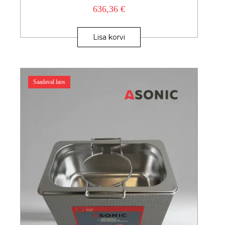
636,36
€
Lisa korvi
Saadaval laos