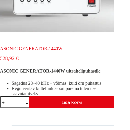
ASONIC GENERATOR-1440W
528,92
€
ASONIC GENERATOR-1440W ultrahelipuhastile
Sagedus 28–40 kHz – võimas, kuid õrn puhastus
Reguleeritav küttefunktsioon parema tulemuse
saavutamiseks
ASONIC
Lisa korvi
GENERATOR-
1440W
kogus