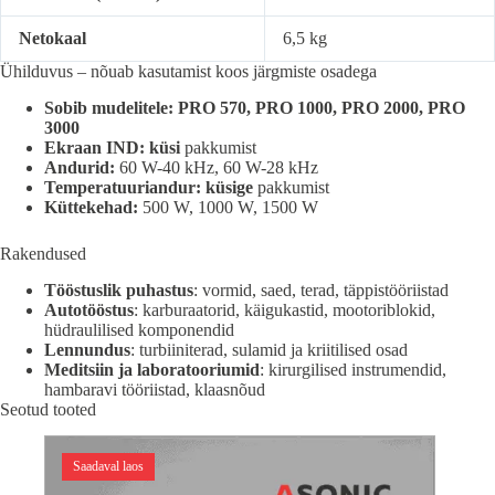
Netokaal
6,5 kg
Ühilduvus – nõuab kasutamist koos järgmiste osadega
Sobib mudelitele: PRO 570, PRO 1000, PRO 2000, PRO
3000
Ekraan IND: küsi
pakkumist
Andurid:
60 W-40 kHz, 60 W-28 kHz
Temperatuuriandur: küsige
pakkumist
Küttekehad:
500 W, 1000 W, 1500 W
Rakendused
Tööstuslik puhastus
: vormid, saed, terad, täppistööriistad
Autotööstus
: karburaatorid, käigukastid, mootoriblokid,
hüdraulilised komponendid
Lennundus
: turbiiniterad, sulamid ja kriitilised osad
Meditsiin ja laboratooriumid
: kirurgilised instrumendid,
hambaravi tööriistad, klaasnõud
Seotud tooted
Saadaval laos