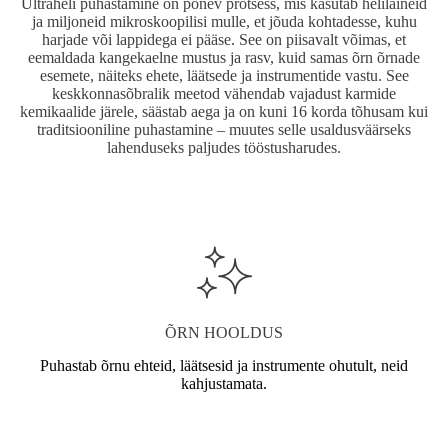
Ultraheli puhastamine on põnev protsess, mis kasutab helilaineid
ja miljoneid mikroskoopilisi mulle, et jõuda kohtadesse, kuhu
harjade või lappidega ei pääse. See on piisavalt võimas, et
eemaldada kangekaelne mustus ja rasv, kuid samas õrn õrnade
esemete, näiteks ehete, läätsede ja instrumentide vastu. See
keskkonnasõbralik meetod vähendab vajadust karmide
kemikaalide järele, säästab aega ja on kuni 16 korda tõhusam kui
traditsiooniline puhastamine – muutes selle usaldusväärseks
lahenduseks paljudes tööstusharudes.
ÕRN HOOLDUS
Puhastab õrnu ehteid, läätsesid ja instrumente ohutult, neid
kahjustamata.