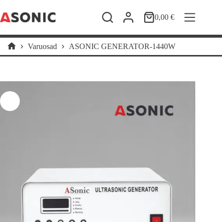
Skip
to
0,00
€
Shopping
content
cart
Varuosad
ASONIC GENERATOR-1440W
Home