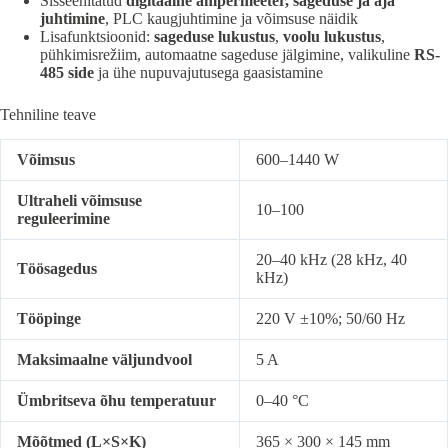
Sisseehitatud
digitaalne ampermeeter, sageduse ja aja
juhtimine
, PLC kaugjuhtimine ja võimsuse näidik
Lisafunktsioonid:
sageduse lukustus
,
voolu lukustus
,
pühkimisrežiim, automaatne sageduse jälgimine, valikuline
RS-
485 side
ja ühe nupuvajutusega gaasistamine
Tehniline teave
Võimsus
600–1440 W
Ultraheli võimsuse
10–100
reguleerimine
20–40 kHz (28 kHz, 40
Töösagedus
kHz)
Tööpinge
220 V ±10%; 50/60 Hz
Maksimaalne väljundvool
5 A
Ümbritseva õhu temperatuur
0–40 °C
Mõõtmed (L×S×K)
365 × 300 × 145 mm