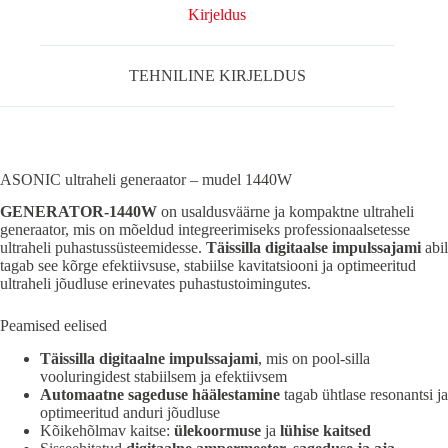
Kirjeldus
TEHNILINE KIRJELDUS
ASONIC ultraheli generaator – mudel 1440W
GENERATOR-1440W
on usaldusväärne ja kompaktne ultraheli
generaator, mis on mõeldud integreerimiseks professionaalsetesse
ultraheli puhastussüsteemidesse.
Täissilla digitaalse impulssajami
abil
tagab see kõrge efektiivsuse, stabiilse kavitatsiooni ja optimeeritud
ultraheli jõudluse erinevates puhastustoimingutes.
Peamised eelised
Täissilla digitaalne impulssajami
, mis on pool-silla
vooluringidest stabiilsem ja efektiivsem
Automaatne sageduse häälestamine
tagab ühtlase resonantsi ja
optimeeritud anduri jõudluse
Kõikehõlmav kaitse:
ülekoormuse
ja
lühise kaitsed