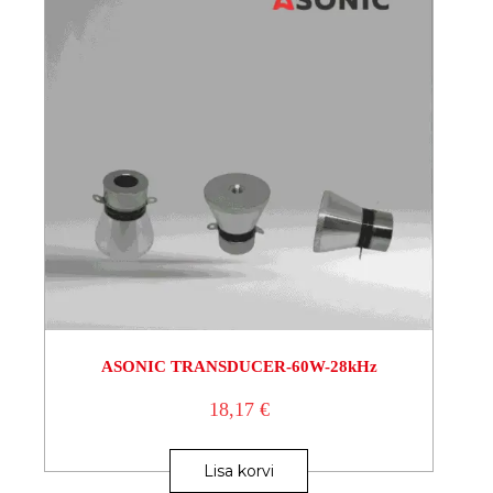
ASONIC TRANSDUCER-60W-28kHz
18,17
€
Lisa korvi