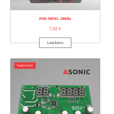
IND-300XL-28kHz
7,02
€
Lisa korvi
Saadaval laos