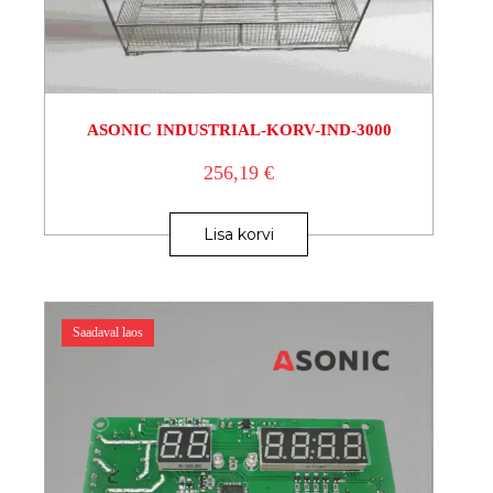
ASONIC INDUSTRIAL-KORV-IND-3000
256,19
€
Lisa korvi
Saadaval laos