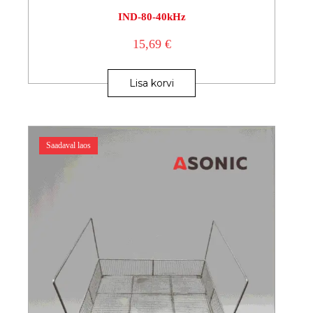
IND-80-40kHz
15,69
€
Lisa korvi
Saadaval laos