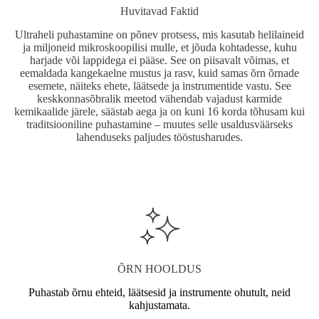
Huvitavad Faktid
Ultraheli puhastamine on põnev protsess, mis kasutab helilaineid
ja miljoneid mikroskoopilisi mulle, et jõuda kohtadesse, kuhu
harjade või lappidega ei pääse. See on piisavalt võimas, et
eemaldada kangekaelne mustus ja rasv, kuid samas õrn õrnade
esemete, näiteks ehete, läätsede ja instrumentide vastu. See
keskkonnasõbralik meetod vähendab vajadust karmide
kemikaalide järele, säästab aega ja on kuni 16 korda tõhusam kui
traditsiooniline puhastamine – muutes selle usaldusväärseks
lahenduseks paljudes tööstusharudes.
ÕRN HOOLDUS
Puhastab õrnu ehteid, läätsesid ja instrumente ohutult, neid
kahjustamata.