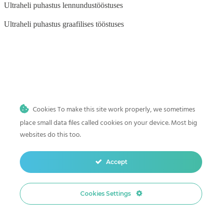
Ultraheli puhastus lennundustööstuses
Ultraheli puhastus graafilises tööstuses
BLOG
Ultraheli puhastus auto- ja mootorrattatööstuses
Cookies To make this site work properly, we sometimes
Ultraheli puhastus meditsiini-, tätoveeringu- ja hambaravi
kliinikutele
place small data files called cookies on your device. Most big
websites do this too.
Ultraheli puhastus kodus
Mis on ultraheli puhastus? Sügava ja täpse puhastuse teaduslik alus
Accept
Ultraheli puhastamine hambaravi instrumendid
Cookies Settings