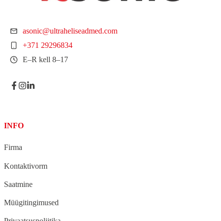
asonic@ultraheliseadmed.com
+371 29296834
E–R kell 8–17
INFO
Firma
Kontaktivorm
Saatmine
Müügitingimused
Privaatsuspoliitika