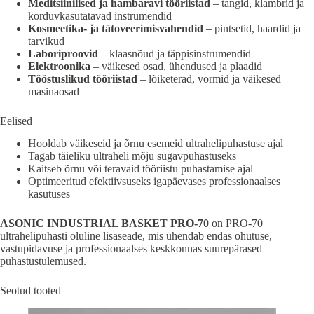
Meditsiinilised ja hambaravi tööriistad
– tangid, klambrid ja
korduvkasutatavad instrumendid
Kosmeetika- ja tätoveerimisvahendid
– pintsetid, haardid ja
tarvikud
Laboriproovid
– klaasnõud ja täppisinstrumendid
Elektroonika
– väikesed osad, ühendused ja plaadid
Tööstuslikud tööriistad
– lõiketerad, vormid ja väikesed
masinaosad
Eelised
Hooldab väikeseid ja õrnu esemeid ultrahelipuhastuse ajal
Tagab täieliku ultraheli mõju sügavpuhastuseks
Kaitseb õrnu või teravaid tööriistu puhastamise ajal
Optimeeritud efektiivsuseks igapäevases professionaalses
kasutuses
ASONIC INDUSTRIAL BASKET PRO-70
on PRO-70
ultrahelipuhasti oluline lisaseade, mis ühendab endas ohutuse,
vastupidavuse ja professionaalses keskkonnas suurepärased
puhastustulemused.
Seotud tooted