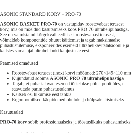
ASONIC STANDARD KORV – PRO-70
ASONIC BASKET PRO-70
on vastupidav roostevabast terasest
korv, mis on mõeldud kasutamiseks koos PRO-70 ultrahelipuhastiga.
See on valmistatud kõrgekvaliteedilisest roostevabast terasest,
võimaldab komponentide ohutut käitlemist ja tagab maksimaalse
puhastustulemuse, eksponeerides esemeid ultrahelikavitatatsioonile ja
kaitstes samal ajal ultrahelitanki kahjustuste eest.
Peamised omadused
Roostevabast terasest (inox) korvi mõõtmed: 270×145×110 mm
Kujundatud sobima
ASONIC PRO-70 ultrahelipuhastiga
Tagab, et puhastatavad esemed tõstetakse põhja poolt üles, et
saavutada parim puhastustulemus
Kaitseb osi liikumise eest tankis
Ergonoomilised käepidemed ohutuks ja hõlpsaks tõstmiseks
Kasutusalad
PRO-70 korv
sobib professionaalseks ja tööstuslikuks puhastamiseks: