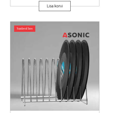
Lisa korvi
Saadaval laos