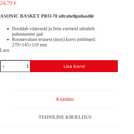
24,79
€
ASONIC BASKET PRO-70 ultrahelipuhastile
Hooldab väikeseid ja õrnu esemeid ultraheli
puhastamise ajal
Roostevabast terasest (inox) korvi mõõtmed:
270×145×110 mm
Laos
ASONIC
Lisa korvi
TRAATKORV-
PRO-
70
kogus
Kirjeldus
TEHNILINE KIRJELDUS