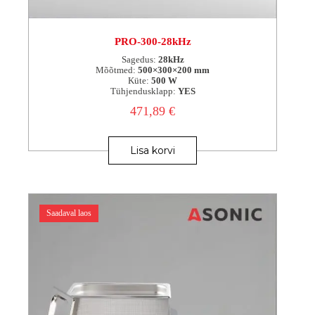
PRO-300-28kHz
Sagedus:
28kHz
Mõõtmed:
500×300×200 mm
Küte:
500 W
Tühjendusklapp:
YES
471,89
€
Lisa korvi
Saadaval laos