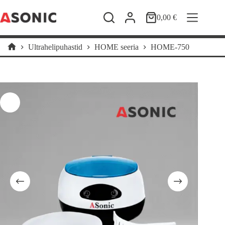
Skip
to
0,00
€
Shopping
content
cart
Ultrahelipuhastid
HOME seeria
HOME-750
Home