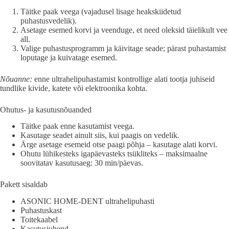
Täitke paak veega (vajadusel lisage heakskiidetud
puhastusvedelik).
Asetage esemed korvi ja veenduge, et need oleksid täielikult vee
all.
Valige puhastusprogramm ja käivitage seade; pärast puhastamist
loputage ja kuivatage esemed.
Nõuanne:
enne ultrahelipuhastamist kontrollige alati tootja juhiseid
tundlike kivide, katete või elektroonika kohta.
Ohutus- ja kasutusnõuanded
Täitke paak enne kasutamist veega.
Kasutage seadet ainult siis, kui paagis on vedelik.
Ärge asetage esemeid otse paagi põhja – kasutage alati korvi.
Ohutu lühikesteks igapäevasteks tsükliteks – maksimaalne
soovitatav kasutusaeg: 30 min/päevas.
Pakett sisaldab
ASONIC HOME-DENT ultrahelipuhasti
Puhastuskast
Toitekaabel
Kasutusjuhend