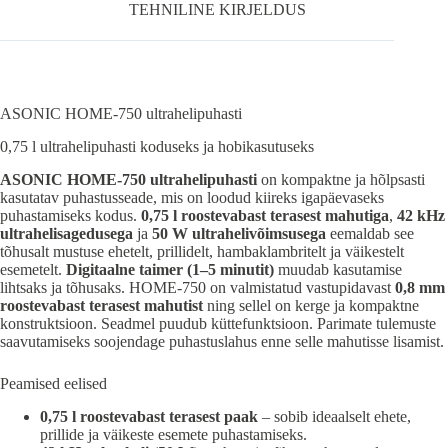
TEHNILINE KIRJELDUS
ASONIC HOME-750 ultrahelipuhasti
0,75 l ultrahelipuhasti koduseks ja hobikasutuseks
ASONIC HOME-750 ultrahelipuhasti
on kompaktne ja hõlpsasti
kasutatav puhastusseade, mis on loodud kiireks igapäevaseks
puhastamiseks kodus.
0,75 l roostevabast terasest mahutiga
,
42 kHz
ultrahelisagedusega
ja
50 W ultrahelivõimsusega
eemaldab see
tõhusalt mustuse ehetelt, prillidelt, hambaklambritelt ja väikestelt
esemetelt.
Digitaalne taimer (1–5 minutit)
muudab kasutamise
lihtsaks ja tõhusaks. HOME-750 on valmistatud vastupidavast
0,8 mm
roostevabast terasest mahutist
ning sellel on kerge ja kompaktne
konstruktsioon. Seadmel puudub küttefunktsioon. Parimate tulemuste
saavutamiseks soojendage puhastuslahus enne selle mahutisse lisamist.
Peamised eelised
0,75 l roostevabast terasest paak
– sobib ideaalselt ehete,
prillide ja väikeste esemete puhastamiseks.