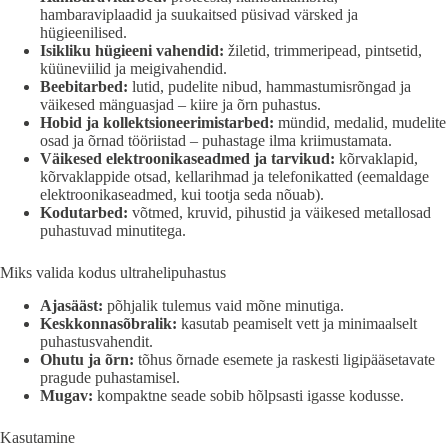
hambaraviplaadid ja suukaitsed püsivad värsked ja
hügieenilised.
Isikliku hügieeni vahendid:
žiletid, trimmeripead, pintsetid,
küüneviilid ja meigivahendid.
Beebitarbed:
lutid, pudelite nibud, hammastumisrõngad ja
väikesed mänguasjad – kiire ja õrn puhastus.
Hobid ja kollektsioneerimistarbed:
mündid, medalid, mudelite
osad ja õrnad tööriistad – puhastage ilma kriimustamata.
Väikesed elektroonikaseadmed ja tarvikud:
kõrvaklapid,
kõrvaklappide otsad, kellarihmad ja telefonikatted (eemaldage
elektroonikaseadmed, kui tootja seda nõuab).
Kodutarbed:
võtmed, kruvid, pihustid ja väikesed metallosad
puhastuvad minutitega.
Miks valida kodus ultrahelipuhastus
Ajasääst:
põhjalik tulemus vaid mõne minutiga.
Keskkonnasõbralik:
kasutab peamiselt vett ja minimaalselt
puhastusvahendit.
Ohutu ja õrn:
tõhus õrnade esemete ja raskesti ligipääsetavate
pragude puhastamisel.
Mugav:
kompaktne seade sobib hõlpsasti igasse kodusse.
Kasutamine