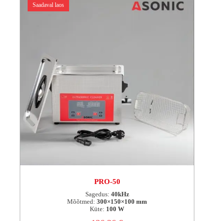
Saadaval laos
PRO-50
Sagedus:
40kHz
Mõõtmed:
300×150×100 mm
Küte:
100 W