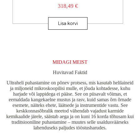
318,49
€
Lisa korvi
MIDAGI MEIST
Huvitavad Faktid
Ultraheli puhastamine on põnev protsess, mis kasutab helilaineid
ja miljoneid mikroskoopilisi mulle, et jõuda kohtadesse, kuhu
harjade või lappidega ei pääse. See on piisavalt võimas, et
eemaldada kangekaelne mustus ja rasv, kuid samas õrn õrnade
esemete, näiteks ehete, läätsede ja instrumentide vastu. See
keskkonnasõbralik meetod vähendab vajadust karmide
kemikaalide järele, säästab aega ja on kuni 16 korda tõhusam kui
traditsiooniline puhastamine – muutes selle usaldusväärseks
lahenduseks paljudes tööstusharudes.