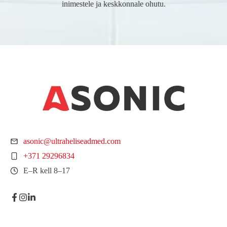
inimestele ja keskkonnale ohutu.
asonic@ultraheliseadmed.com
+371 29296834
E–R kell 8–17