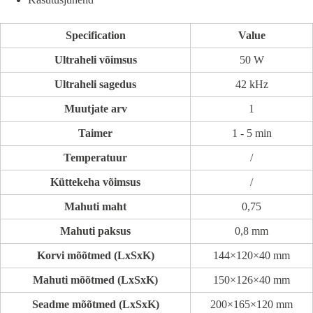
Specification
Value
Ultraheli võimsus
50 W
Ultraheli sagedus
42 kHz
Muutjate arv
1
Taimer
1 - 5 min
Temperatuur
/
Küttekeha võimsus
/
Mahuti maht
0,75
Mahuti paksus
0,8 mm
Korvi mõõtmed (LxSxK)
144×120×40 mm
Mahuti mõõtmed (LxSxK)
150×126×40 mm
Seadme mõõtmed (LxSxK)
200×165×120 mm