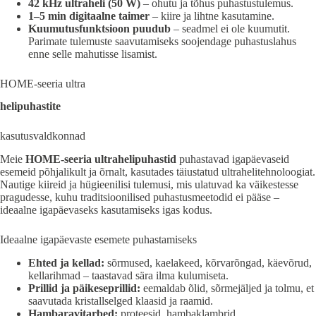
42 kHz ultraheli (50 W)
– ohutu ja tõhus puhastustulemus.
1–5 min digitaalne taimer
– kiire ja lihtne kasutamine.
Kuumutusfunktsioon puudub
– seadmel ei ole kuumutit.
Parimate tulemuste saavutamiseks soojendage puhastuslahus
enne selle mahutisse lisamist.
HOME-seeria ultra
helipuhastite
kasutusvaldkonnad
Meie
HOME-seeria ultrahelipuhastid
puhastavad igapäevaseid
esemeid põhjalikult ja õrnalt, kasutades täiustatud ultrahelitehnoloogiat.
Nautige kiireid ja hügieenilisi tulemusi, mis ulatuvad ka väikestesse
pragudesse, kuhu traditsioonilised puhastusmeetodid ei pääse –
ideaalne igapäevaseks kasutamiseks igas kodus.
Ideaalne igapäevaste esemete puhastamiseks
Ehted ja kellad:
sõrmused, kaelakeed, kõrvarõngad, käevõrud,
kellarihmad – taastavad sära ilma kulumiseta.
Prillid ja päikeseprillid:
eemaldab õlid, sõrmejäljed ja tolmu, et
saavutada kristallselged klaasid ja raamid.
Hambaravitarbed:
proteesid, hambaklambrid,