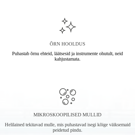
ÕRN HOOLDUS
Puhastab õrnu ehteid, läätsesid ja instrumente ohutult, neid
kahjustamata.
MIKROSKOOPILISED MULLID
Helilained tekitavad mulle, mis puhastavad isegi kõige väiksemaid
peidetud pindu.