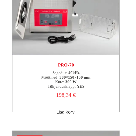
PRO-70
Sagedus:
40kHz
Mõõtmed:
300×150×150 mm
Küte:
300 W
Tühjendusklapp:
YES
198,34
€
Lisa korvi