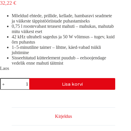
32,22
€
Mõeldud ehtede, prillide, kellade, hambaravi seadmete
ja väikeste täppistööriistade puhastamiseks
0,75 l roostevabast terasest mahuti – mahukas, mahutab
mitu väikest eset
42 kHz ultraheli sagedus ja 50 W võimsus – tugev, kuid
õrn puhastus
1–5-minutiline taimer – lihtne, käed-vabad tsükli
juhtimine
Sisseehitatud kütteelement puudub – eelsoojendage
vedelik enne mahuti täitmist
Laos
HOME-
Lisa korvi
750
kogus
Kirjeldus