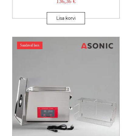
136,36
€
Lisa korvi
Saadaval laos