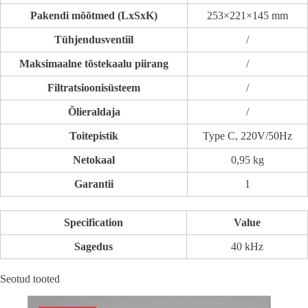
Pakendi mõõtmed (LxSxK)
253×221×145 mm
Tühjendusventiil
/
Maksimaalne tõstekaalu piirang
/
Filtratsioonisüsteem
/
Õlieraldaja
/
Toitepistik
Type C, 220V/50Hz
Netokaal
0,95 kg
Garantii
1
Specification
Value
Sagedus
40 kHz
Seotud tooted