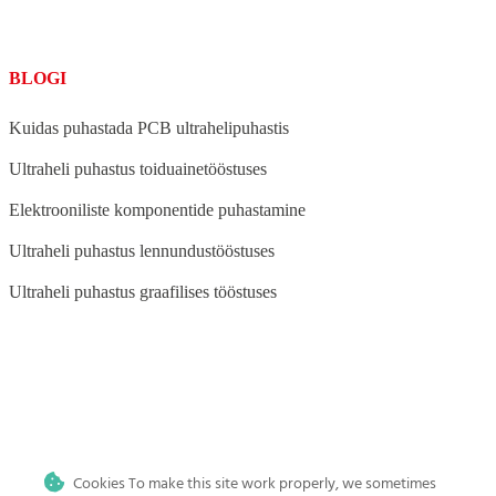
BLOGI
Kuidas puhastada PCB ultrahelipuhastis
Ultraheli puhastus toiduainetööstuses
Elektrooniliste komponentide puhastamine
Ultraheli puhastus lennundustööstuses
Ultraheli puhastus graafilises tööstuses
BLOG
Ultraheli puhastus auto- ja mootorrattatööstuses
Cookies To make this site work properly, we sometimes
Ultraheli puhastus meditsiini-, tätoveeringu- ja hambaravi