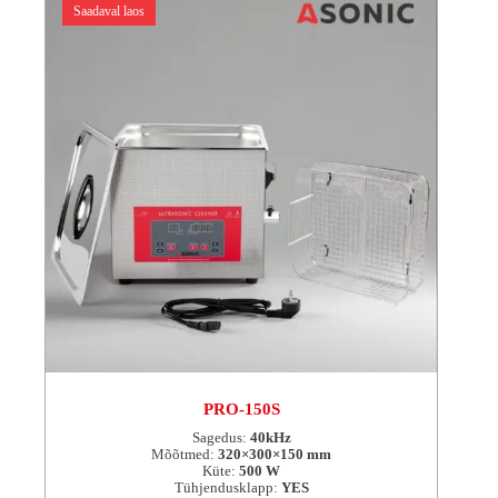
Saadaval laos
PRO-150S
Sagedus:
40kHz
Mõõtmed:
320×300×150 mm
Küte:
500 W
Tühjendusklapp:
YES