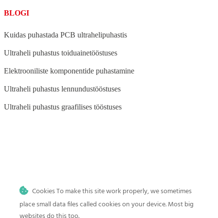
BLOGI
Kuidas puhastada PCB ultrahelipuhastis
Ultraheli puhastus toiduainetööstuses
Elektrooniliste komponentide puhastamine
Ultraheli puhastus lennundustööstuses
Ultraheli puhastus graafilises tööstuses
BLOG
Ultraheli puhastus auto- ja mootorrattatööstuses
Cookies To make this site work properly, we sometimes
Ultraheli puhastus meditsiini-, tätoveeringu- ja hambaravi
kliinikutele
place small data files called cookies on your device. Most big
websites do this too.