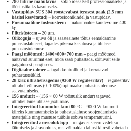
780-liitrine mahutavus
– sobib ideaalselt professionaalseks ja
tööstuslikuks kasutuseks.
Vastupidav SUS 304 roostevabast terasest paak (2,5 mm
käsitsi keevitatud)
– korrosioonikindel ja vastupidav.
Pneumaatiline tõstesüsteem
– maksimaalne kandevõime 400
kg.
Filtrisüsteem
– 20 μm.
Õlikoguja
– ujuva õli ja saasteainete tõhus eemaldamine
puhastuslahusest, tagades pikema kasutusea ja ühtlase
puhastustulemuse.
Paagi mõõtmed: 1400×800×700 mm
– paagi mõõtmed
näitavad suurimat eset, mida saab puhastada, sõltuvalt selle
paigutusest paagi sees.
Digitaalne taimer
– tagab kontrollitud ja korratavad
puhastustsüklid.
28 kHz ultrahelisagedus (9360 W reguleeritav)
– reguleeritav
ultrahelivõimsus (0–100%) optimaalse puhastustulemuse
saavutamiseks.
156 andurit
– (156 × 60 W tööstuslik andur) tagavad
ultrahelilaine ühtlase jaotumise.
Integreeritud kuumutus kuni 80 °C
– 9000 W kuumuti
kiireks kuumutamiseks ja puhastuslahuse soojendamiseks
materjalile ning mustuse tüübile sobiva temperatuurini.
Integreeritud äravooluklapp
– mugav süsteem vedeliku
täitmiseks ja äravooluks, mis võimaldab lahust kiiresti vahetada