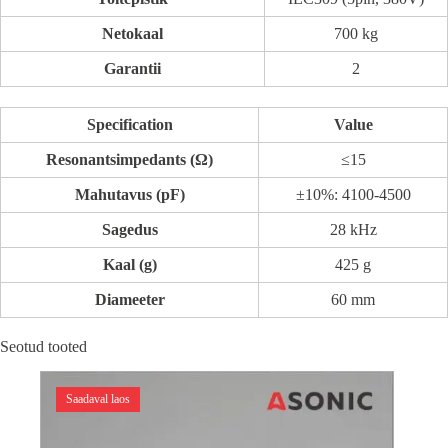
Netokaal
700 kg
Garantii
2
Specification
Value
Resonantsimpedants (Ω)
≤15
Mahutavus (pF)
±10%: 4100-4500
Sagedus
28 kHz
Kaal (g)
425 g
Diameeter
60 mm
Seotud tooted
Saadaval laos