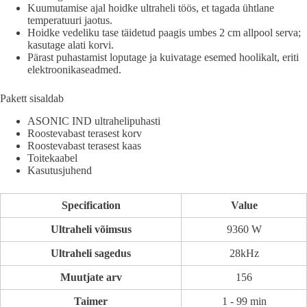
Kuumutamise ajal hoidke ultraheli töös, et tagada ühtlane
temperatuuri jaotus.
Hoidke vedeliku tase täidetud paagis umbes 2 cm allpool serva;
kasutage alati korvi.
Pärast puhastamist loputage ja kuivatage esemed hoolikalt, eriti
elektroonikaseadmed.
Pakett sisaldab
ASONIC IND ultrahelipuhasti
Roostevabast terasest korv
Roostevabast terasest kaas
Toitekaabel
Kasutusjuhend
Specification
Value
Ultraheli võimsus
9360 W
Ultraheli sagedus
28kHz
Muutjate arv
156
Taimer
1 - 99 min