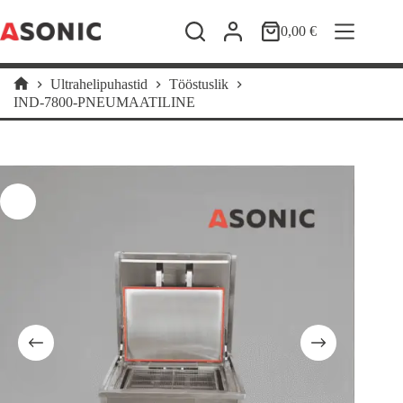
Skip
to
0,00
€
Shopping
content
cart
Ultrahelipuhastid
Tööstuslik
Home
IND-7800-PNEUMAATILINE