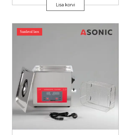
Lisa korvi
Saadaval laos