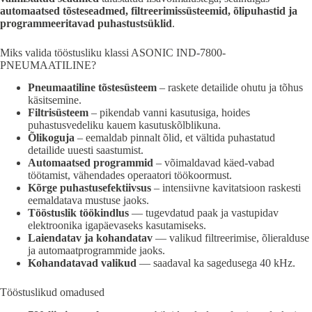
automaatsed tõsteseadmed, filtreerimissüsteemid, õlipuhastid ja
programmeeritavad puhastustsüklid
.
Miks valida tööstusliku klassi ASONIC IND-7800-
PNEUMAATILINE?
Pneumaatiline tõstesüsteem
– raskete detailide ohutu ja tõhus
käsitsemine.
Filtrisüsteem
– pikendab vanni kasutusiga, hoides
puhastusvedeliku kauem kasutuskõlblikuna.
Õlikoguja
– eemaldab pinnalt õlid, et vältida puhastatud
detailide uuesti saastumist.
Automaatsed programmid
– võimaldavad käed-vabad
töötamist, vähendades operaatori töökoormust.
Kõrge puhastusefektiivsus
– intensiivne kavitatsioon raskesti
eemaldatava mustuse jaoks.
Tööstuslik töökindlus
— tugevdatud paak ja vastupidav
elektroonika igapäevaseks kasutamiseks.
Laiendatav ja kohandatav
— valikud filtreerimise, õlieralduse
ja automaatprogrammide jaoks.
Kohandatavad valikud
— saadaval ka sagedusega 40 kHz.
Tööstuslikud omadused