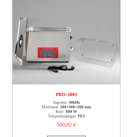
PRO-300S
Sagedus:
40kHz
Mõõtmed:
500×300×200 mm
Küte:
800 W
Tühjendusklapp:
YES
500,82
€