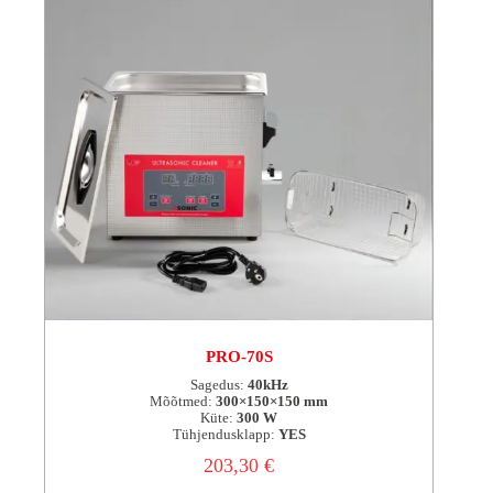
PRO-70S
Sagedus:
40kHz
Mõõtmed:
300×150×150 mm
Küte:
300 W
Tühjendusklapp:
YES
203,30
€