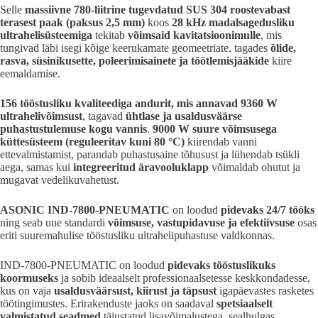
Selle
massiivne 780-liitrine tugevdatud SUS 304 roostevabast
terasest paak (paksus 2,5 mm)
koos
28 kHz madalsagedusliku
ultrahelisüsteemiga
tekitab
võimsaid kavitatsioonimulle
, mis
tungivad läbi isegi kõige keerukamate geomeetriate, tagades
õlide,
rasva, süsinikusette, poleerimisainete ja töötlemisjääkide
kiire
eemaldamise.
156 tööstusliku kvaliteediga andurit, mis annavad 9360 W
ultrahelivõimsust
, tagavad
ühtlase ja usaldusväärse
puhastustulemuse kogu vannis
.
9000 W suure võimsusega
küttesüsteem (reguleeritav kuni 80 °C)
kiirendab vanni
ettevalmistamist, parandab puhastusaine tõhusust ja lühendab tsükli
aega, samas kui
integreeritud äravooluklapp
võimaldab ohutut ja
mugavat vedelikuvahetust.
ASONIC IND-7800-PNEUMATIC
on loodud
pidevaks 24/7 tööks
ning seab uue standardi
võimsuse, vastupidavuse ja efektiivsuse
osas
eriti suuremahulise tööstusliku ultrahelipuhastuse valdkonnas.
IND-7800-PNEUMATIC on loodud
pidevaks tööstuslikuks
koormuseks
ja sobib ideaalselt professionaalsetesse keskkondadesse,
kus on vaja
usaldusväärsust, kiirust ja täpsust
igapäevastes rasketes
töötingimustes. Erirakenduste jaoks on saadaval
spetsiaalselt
valmistatud seadmed
täiustatud lisavõimalustega, sealhulgas