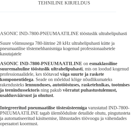
TEHNILINE KIRJELDUS
ASONIC IND-7800-PNEUMAATILINE tööstuslik ultrahelipuhasti
Suure võimsusega 780-liitrine 28 kHz ultrahelipuhasti kütte ja
pneumaatilise tõstemehhanismiga kogenud professionaalsetele
kasutajatele
ASONIC IND-7800-PNEUMAATILINE
on
esmaklassiline
suuremahuline tööstuslik ultrahelipuhasti
, mis on loodud kogenud
professionaalidele, kes töötavad
väga suurte ja raskete
komponentidega
. Seade on mõeldud kõige nõudlikumateks
rakendusteks
lennunduses, autotööstuses, rasketehnikas, tootmises
ja teenindussektoris
ning pakub
võrratut puhastustulemust,
usaldusväärsust ja ohutust
.
Integreeritud pneumaatilise tõstesüsteemiga
varustatud IND-7800-
PNEUMAATILINE tagab ülemõõduliste detailide ohutu, pingutusteta
ja automatiseeritud käsitsemise, lihtsustades töövoogu ja vähendades
operaatori koormust.