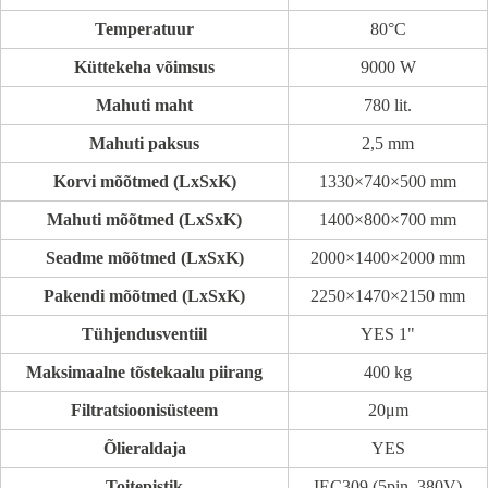
Temperatuur
80°C
Küttekeha võimsus
9000 W
Mahuti maht
780 lit.
Mahuti paksus
2,5 mm
Korvi mõõtmed (LxSxK)
1330×740×500 mm
Mahuti mõõtmed (LxSxK)
1400×800×700 mm
Seadme mõõtmed (LxSxK)
2000×1400×2000 mm
Pakendi mõõtmed (LxSxK)
2250×1470×2150 mm
Tühjendusventiil
YES 1"
Maksimaalne tõstekaalu piirang
400 kg
Filtratsioonisüsteem
20μm
Õlieraldaja
YES
Toitepistik
IEC309 (5pin, 380V)