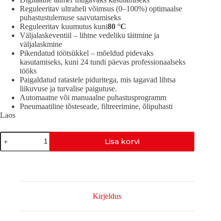
Reguleeritav ultraheli võimsus (0–100%) optimaalse
puhastustulemuse saavutamiseks
Reguleeritav kuumutus kuni
80 °C
Väljalaskeventiil – lihtne vedeliku täitmine ja
väljalaskmine
Pikendatud töötsükkel – mõeldud pidevaks
kasutamiseks, kuni 24 tundi päevas professionaalseks
tööks
Paigaldatud ratastele piduritega, mis tagavad lihtsa
liikuvuse ja turvalise paigutuse.
Automaatne või manuaalne puhastusprogramm
Pneumaatiline tõsteseade, filtreerimine, õlipuhasti
Laos
IND-
Lisa korvi
7800-
PNEUMAATILINE
kogus
Kirjeldus