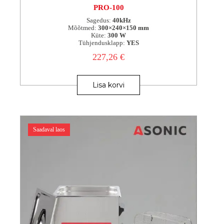
PRO-100
Sagedus:
40kHz
Mõõtmed:
300×240×150 mm
Küte:
300 W
Tühjendusklapp:
YES
227,26
€
Lisa korvi
Saadaval laos