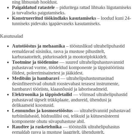
ning lihtsustab hooldust.
Paigaldatud ratastele
– piduritega rattad lihtsaks liigutamiseks
ja turvaliseks paigutamiseks.
Konstrueeritud töökindlaks kasutamiseks
– loodud kuni 24-
tunniseks pidevaks igapäevaseks kasutamiseks.
Kasutusalad
Autotööstus ja mehaanika
– tööstuslikud ultrahelipuhastid
eemaldavad süsiniku, rasva ja mustuse pihustitelt,
karburaatoritelt, piduriosadelt ja mootoriplokkidelt.
Tootmine ja töötlemine
— suured ultrahelipuhastusvannid
puhastavad vorme, töödeldud komponente ja täppistööriistu
õlidest, poleerimisainetest ja jääkidest.
Meditsiin ja hambaravi
— ultrahelipuhastusmasinad
desinfitseerivad ohutult roostevabast terasest instrumente,
hambaravi tööriistu, klaasnõusid ja laboriseadmeid.
Elektroonika ja täppisdetailid
— võimsad ultrahelipuhastid
puhastavad täpselt trükkplaate, andureid, ühendusi ja
delikaatseid koostusid.
Lennundus ja kosmosetööstus
— ultrahelivannid puhastavad
turbiinilabasid, hüdraulilisi osi, telikuid ja kütusesüsteemi
komponente ohutu süvapuhastuse abil.
Raudtee ja rasketehnika
— tööstuslik ultrahelipuhastus
eemaldab rasva ja mustuse laagritelt, ühendustelt,