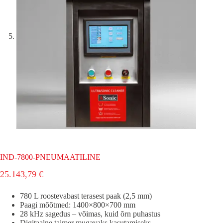
IND-7800-PNEUMAATILINE
25.143,79
€
780 L roostevabast terasest paak (2,5 mm)
Paagi mõõtmed: 1400×800×700 mm
28 kHz sagedus – võimas, kuid õrn puhastus
Digitaalne taimer mugavaks kasutamiseks