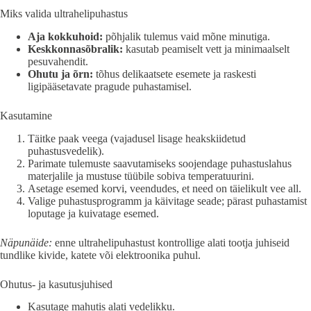
Miks valida ultrahelipuhastus
Aja kokkuhoid:
põhjalik tulemus vaid mõne minutiga.
Keskkonnasõbralik:
kasutab peamiselt vett ja minimaalselt
pesuvahendit.
Ohutu ja õrn:
tõhus delikaatsete esemete ja raskesti
ligipääsetavate pragude puhastamisel.
Kasutamine
Täitke paak veega (vajadusel lisage heakskiidetud
puhastusvedelik).
Parimate tulemuste saavutamiseks soojendage puhastuslahus
materjalile ja mustuse tüübile sobiva temperatuurini.
Asetage esemed korvi, veendudes, et need on täielikult vee all.
Valige puhastusprogramm ja käivitage seade; pärast puhastamist
loputage ja kuivatage esemed.
Näpunäide:
enne ultrahelipuhastust kontrollige alati tootja juhiseid
tundlike kivide, katete või elektroonika puhul.
Ohutus- ja kasutusjuhised
Kasutage mahutis alati vedelikku.