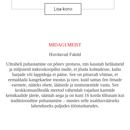
Lisa korvi
MIDAGI MEIST
Huvitavad Faktid
Ultraheli puhastamine on põnev protsess, mis kasutab helilaineid
ja miljoneid mikroskoopilisi mulle, et jõuda kohtadesse, kuhu
harjade või lappidega ei pääse. See on piisavalt võimas, et
eemaldada kangekaelne mustus ja rasv, kuid samas õrn õrnade
esemete, näiteks ehete, läätsede ja instrumentide vastu. See
keskkonnasõbralik meetod vähendab vajadust karmide
kemikaalide järele, säästab aega ja on kuni 16 korda tõhusam kui
traditsiooniline puhastamine – muutes selle usaldusväärseks
lahenduseks paljudes tööstusharudes.