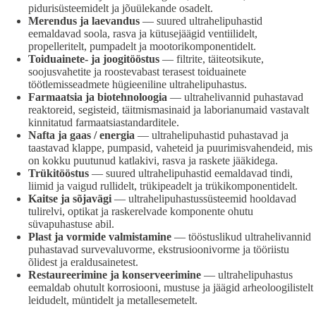
pidurisüsteemidelt ja jõuülekande osadelt.
Merendus ja laevandus
— suured ultrahelipuhastid
eemaldavad soola, rasva ja kütusejäägid ventiilidelt,
propelleritelt, pumpadelt ja mootorikomponentidelt.
Toiduainete- ja joogitööstus
— filtrite, täiteotsikute,
soojusvahetite ja roostevabast terasest toiduainete
töötlemisseadmete hügieeniline ultrahelipuhastus.
Farmaatsia ja biotehnoloogia
— ultrahelivannid puhastavad
reaktoreid, segisteid, täitmismasinaid ja laborianumaid vastavalt
kinnitatud farmaatsiastandarditele.
Nafta ja gaas / energia
— ultrahelipuhastid puhastavad ja
taastavad klappe, pumpasid, vaheteid ja puurimisvahendeid, mis
on kokku puutunud katlakivi, rasva ja raskete jääkidega.
Trükitööstus
— suured ultrahelipuhastid eemaldavad tindi,
liimid ja vaigud rullidelt, trükipeadelt ja trükikomponentidelt.
Kaitse ja sõjavägi
— ultrahelipuhastussüsteemid hooldavad
tulirelvi, optikat ja raskerelvade komponente ohutu
süvapuhastuse abil.
Plast ja vormide valmistamine
— tööstuslikud ultrahelivannid
puhastavad survevaluvorme, ekstrusioonivorme ja tööriistu
õlidest ja eraldusainetest.
Restaureerimine ja konserveerimine
— ultrahelipuhastus
eemaldab ohutult korrosiooni, mustuse ja jäägid arheoloogilistelt
leidudelt, müntidelt ja metallesemetelt.