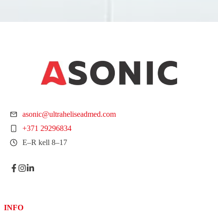
asonic@ultraheliseadmed.com
+371 29296834
E–R kell 8–17
INFO