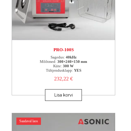
PRO-100S
Sagedus:
40kHz
Mõõtmed:
300×240×150 mm
Küte:
300 W
Tühjendusklapp:
YES
232,22
€
Lisa korvi
Saadaval laos