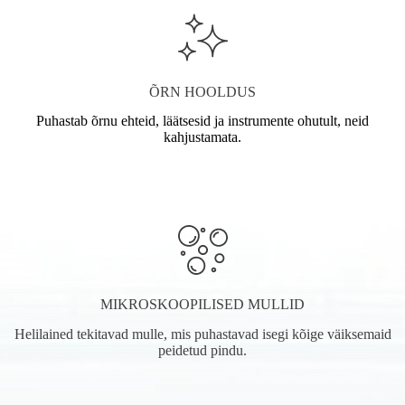
ÕRN HOOLDUS
Puhastab õrnu ehteid, läätsesid ja instrumente ohutult, neid
kahjustamata.
MIKROSKOOPILISED MULLID
Helilained tekitavad mulle, mis puhastavad isegi kõige väiksemaid
peidetud pindu.