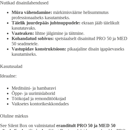
Nutikad disainilahendused
Müra vähendamine:
märkimisväärne helisummutus
professionaalseks kasutamiseks.
Täielik juurdepääs juhtnuppudele:
ekraan jääb täielikult
kasutatavaks.
Vaateaken:
lihtne jälgimine ja täitmine.
Kohandatud sobivus:
spetsiaalselt disainitud PRO 50 ja MED
50 seadmetele.
Vastupidav konstruktsioon:
pikaajaline disain igapäevaseks
kasutamiseks.
Kasutusalad
Ideaalne:
Meditsiini- ja hambaravi
Õppe- ja uurimislaborid
Töökojad ja remonditöökojad
Vaiksetes kontorikeskkondades
Oluline märkus
See Silent Box on valmistatud
eranditult PRO 50 ja MED 50