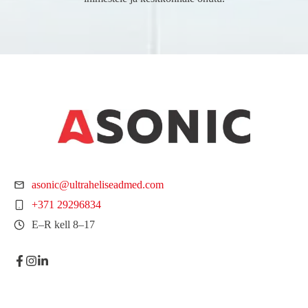
asonic@ultraheliseadmed.com
+371 29296834
E–R kell 8–17