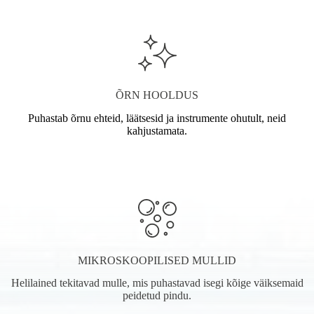
ÕRN HOOLDUS
Puhastab õrnu ehteid, läätsesid ja instrumente ohutult, neid
kahjustamata.
MIKROSKOOPILISED MULLID
Helilained tekitavad mulle, mis puhastavad isegi kõige väiksemaid
peidetud pindu.