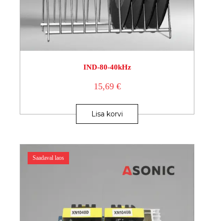
IND-80-40kHz
15,69
€
Lisa korvi
Saadaval laos