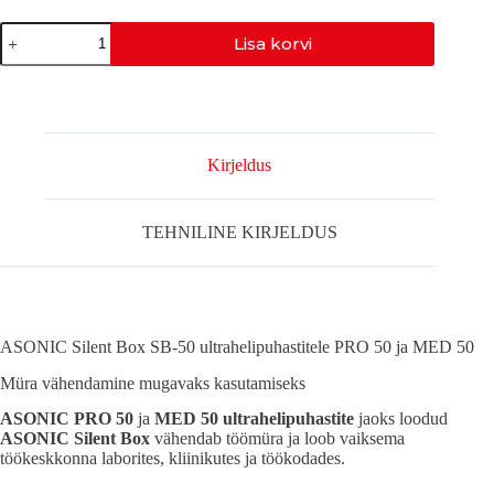
SILENTBOX
Lisa korvi
PRO-
50
mudelile
SB-
50
kogus
Kirjeldus
TEHNILINE KIRJELDUS
ASONIC Silent Box SB-50 ultrahelipuhastitele PRO 50 ja MED 50
Müra vähendamine mugavaks kasutamiseks
ASONIC PRO 50
ja
MED 50 ultrahelipuhastite
jaoks loodud
ASONIC Silent Box
vähendab töömüra ja loob vaiksema
töökeskkonna laborites, kliinikutes ja töökodades.