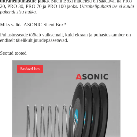
ultrahelipuhastite jaoks
. Silent Boxi mudeleid on saadaval ka PRO
20, PRO 30, PRO 70 ja PRO 100 jaoks.
Ultrahelipuhasti ise ei kuulu
pakendi sisu hulka.
Miks valida ASONIC Silent Box?
Puhastusseade töötab vaiksemalt, kuid ekraan ja puhastuskamber on
endiselt täielikult juurdepääsetavad.
Seotud tooted
Saadaval laos