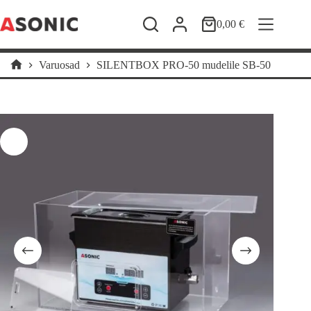
Skip
to
0,00
€
Shopping
content
cart
Varuosad
SILENTBOX PRO-50 mudelile SB-50
Home