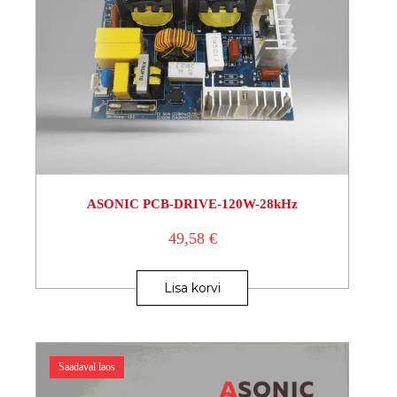
ASONIC PCB-DRIVE-120W-28kHz
49,58
€
Lisa korvi
Saadaval laos