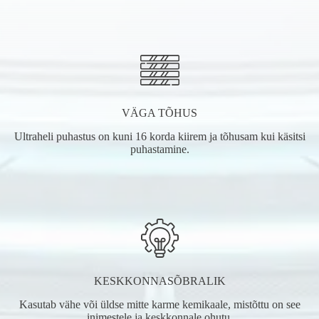
VÄGA TÕHUS
Ultraheli puhastus on kuni 16 korda kiirem ja tõhusam kui käsitsi
puhastamine.
KESKKONNASÕBRALIK
Kasutab vähe või üldse mitte karme kemikaale, mistõttu on see
inimestele ja keskkonnale ohutu.