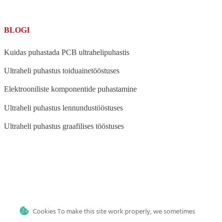
BLOGI
Kuidas puhastada PCB ultrahelipuhastis
Ultraheli puhastus toiduainetööstuses
Elektrooniliste komponentide puhastamine
Ultraheli puhastus lennundustööstuses
Ultraheli puhastus graafilises tööstuses
BLOG
Ultraheli puhastus auto- ja mootorrattatööstuses
Cookies To make this site work properly, we sometimes
Ultraheli puhastus meditsiini-, tätoveeringu- ja hambaravi
kliinikutele