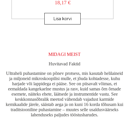
18,17
€
Lisa korvi
MIDAGI MEIST
Huvitavad Faktid
Ultraheli puhastamine on põnev protsess, mis kasutab helilaineid
ja miljoneid mikroskoopilisi mulle, et jõuda kohtadesse, kuhu
harjade või lappidega ei pääse. See on piisavalt võimas, et
eemaldada kangekaelne mustus ja rasv, kuid samas õrn õrnade
esemete, näiteks ehete, läätsede ja instrumentide vastu. See
keskkonnasõbralik meetod vähendab vajadust karmide
kemikaalide järele, säästab aega ja on kuni 16 korda tõhusam kui
traditsiooniline puhastamine – muutes selle usaldusväärseks
lahenduseks paljudes tööstusharudes.