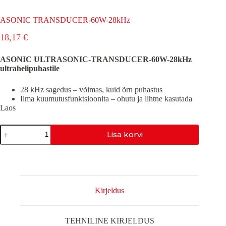
ASONIC TRANSDUCER-60W-28kHz
18,17
€
ASONIC ULTRASONIC-TRANSDUCER-60W-28kHz
ultrahelipuhastile
28 kHz sagedus – võimas, kuid õrn puhastus
Ilma kuumutusfunktsioonita – ohutu ja lihtne kasutada
Laos
ASONIC
Lisa korvi
TRANSDUCER-
60W-
28kHz
kogus
Kirjeldus
TEHNILINE KIRJELDUS