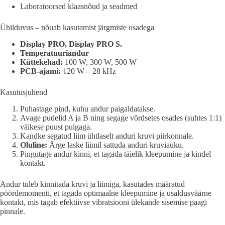
Laboratoorsed klaasnõud ja seadmed
Ühilduvus – nõuab kasutamist järgmiste osadega
Display PRO, Display PRO S.
Temperatuuriandur
Küttekehad:
100 W, 300 W, 500 W
PCB-ajami:
120 W – 28 kHz
Kasutusjuhend
Puhastage pind, kuhu andur paigaldatakse.
Avage pudelid A ja B ning segage võrdsetes osades (suhtes 1:1)
väikese puust pulgaga.
Kandke segatud liim ühtlaselt anduri kruvi piirkonnale.
Oluline:
Ärge laske liimil sattuda anduri kruviauku.
Pingutage andur kinni, et tagada täielik kleepumine ja kindel
kontakt.
Andur tuleb kinnitada kruvi ja liimiga, kasutades määratud
pöördemomenti, et tagada optimaalne kleepumine ja usaldusväärne
kontakt, mis tagab efektiivse vibratsiooni ülekande sisemise paagi
pinnale.