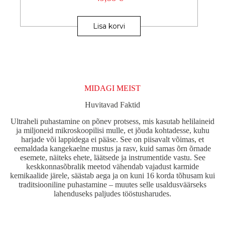
Lisa korvi
MIDAGI MEIST
Huvitavad Faktid
Ultraheli puhastamine on põnev protsess, mis kasutab helilaineid
ja miljoneid mikroskoopilisi mulle, et jõuda kohtadesse, kuhu
harjade või lappidega ei pääse. See on piisavalt võimas, et
eemaldada kangekaelne mustus ja rasv, kuid samas õrn õrnade
esemete, näiteks ehete, läätsede ja instrumentide vastu. See
keskkonnasõbralik meetod vähendab vajadust karmide
kemikaalide järele, säästab aega ja on kuni 16 korda tõhusam kui
traditsiooniline puhastamine – muutes selle usaldusväärseks
lahenduseks paljudes tööstusharudes.