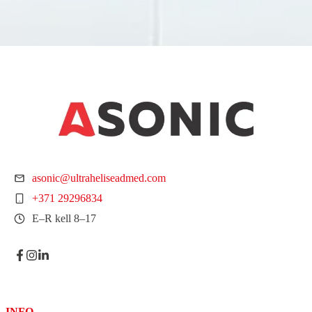
asonic@ultraheliseadmed.com
+371 29296834
E–R kell 8–17
INFO