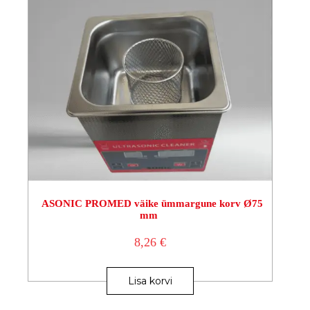
ASONIC PROMED väike ümmargune korv Ø75
mm
8,26
€
Lisa korvi