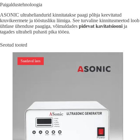
Paigaldustehnoloogia
ASONIC ultraheliandurid kinnitatakse paagi põhja keevitatud
kruvikeermete ja tööstusliku liimiga. See turvaline kinnitusmeetod loob
ühtlase ühenduse paagiga, võimaldades
pidevat kavitatsiooni
ja
tagades ultraheli puhasti pika tööea.
Seotud tooted
Saadaval laos