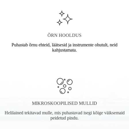
ÕRN HOOLDUS
Puhastab õrnu ehteid, läätsesid ja instrumente ohutult, neid
kahjustamata.
MIKROSKOOPILISED MULLID
Helilained tekitavad mulle, mis puhastavad isegi kõige väiksemaid
peidetud pindu.