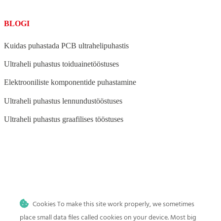
BLOGI
Kuidas puhastada PCB ultrahelipuhastis
Ultraheli puhastus toiduainetööstuses
Elektrooniliste komponentide puhastamine
Ultraheli puhastus lennundustööstuses
Ultraheli puhastus graafilises tööstuses
BLOG
Ultraheli puhastus auto- ja mootorrattatööstuses
Cookies To make this site work properly, we sometimes
Ultraheli puhastus meditsiini-, tätoveeringu- ja hambaravi
kliinikutele
place small data files called cookies on your device. Most big