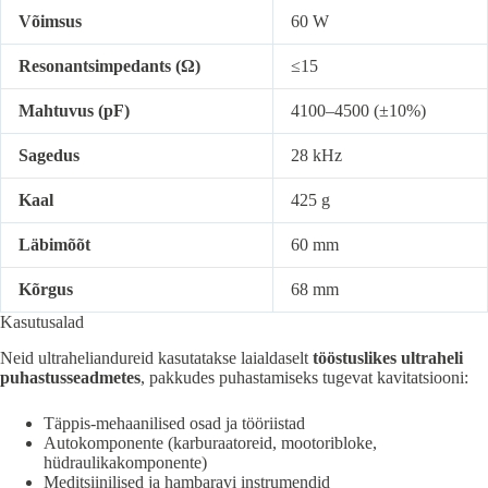
Võimsus
60 W
Resonantsimpedants (Ω)
≤15
Mahtuvus (pF)
4100–4500 (±10%)
Sagedus
28 kHz
Kaal
425 g
Läbimõõt
60 mm
Kõrgus
68 mm
Kasutusalad
Neid ultraheliandureid kasutatakse laialdaselt
tööstuslikes ultraheli
puhastusseadmetes
, pakkudes puhastamiseks tugevat kavitatsiooni:
Täppis-mehaanilised osad ja tööriistad
Autokomponente (karburaatoreid, mootoribloke,
hüdraulikakomponente)
Meditsiinilised ja hambaravi instrumendid