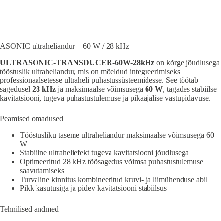
ASONIC ultraheliandur – 60 W / 28 kHz
ULTRASONIC-TRANSDUCER-60W-28kHz
on kõrge jõudlusega
tööstuslik ultraheliandur, mis on mõeldud integreerimiseks
professionaalsetesse ultraheli puhastussüsteemidesse. See töötab
sagedusel
28 kHz
ja maksimaalse võimsusega
60 W
, tagades stabiilse
kavitatsiooni, tugeva puhastustulemuse ja pikaajalise vastupidavuse.
Peamised omadused
Tööstusliku taseme ultraheliandur maksimaalse võimsusega 60
W
Stabiilne ultraheliefekt tugeva kavitatsiooni jõudlusega
Optimeeritud 28 kHz töösagedus võimsa puhastustulemuse
saavutamiseks
Turvaline kinnitus kombineeritud kruvi- ja liimühenduse abil
Pikk kasutusiga ja pidev kavitatsiooni stabiilsus
Tehnilised andmed