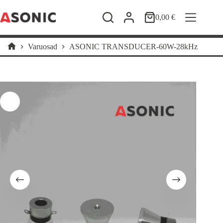
Skip
to
0,00
€
Shopping
content
cart
Varuosad
ASONIC TRANSDUCER-60W-28kHz
Home