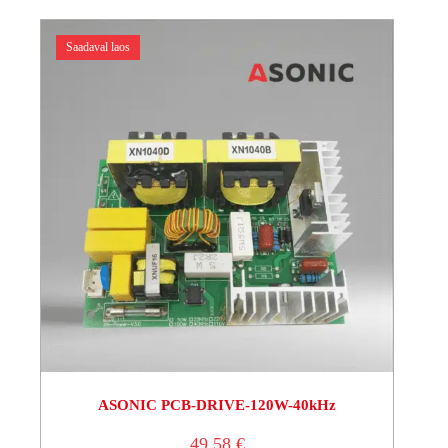
Saadaval laos
ASONIC PCB-DRIVE-120W-40kHz
49,58
€