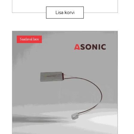
Lisa korvi
Saadaval laos