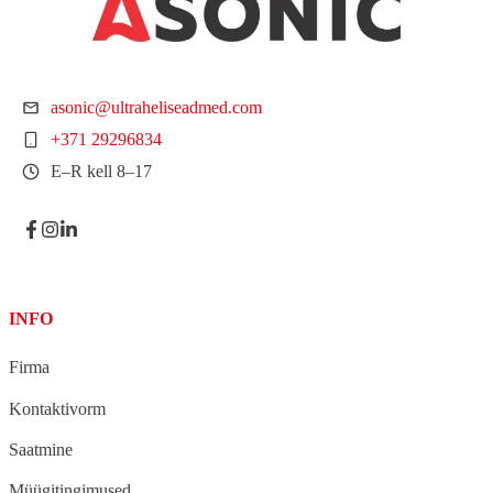
asonic@ultraheliseadmed.com
+371 29296834
E–R kell 8–17
INFO
Firma
Kontaktivorm
Saatmine
Müügitingimused