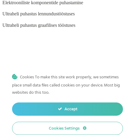
Elektrooniliste komponentide puhastamine
Ultraheli puhastus lennundustööstuses
Ultraheli puhastus graafilises tööstuses
BLOG
Ultraheli puhastus auto- ja mootorrattatööstuses
Cookies To make this site work properly, we sometimes
Ultraheli puhastus meditsiini-, tätoveeringu- ja hambaravi
kliinikutele
place small data files called cookies on your device. Most big
websites do this too.
Ultraheli puhastus kodus
Mis on ultraheli puhastus? Sügava ja täpse puhastuse teaduslik alus
Accept
Ultraheli puhastamine hambaravi instrumendid
Cookies Settings