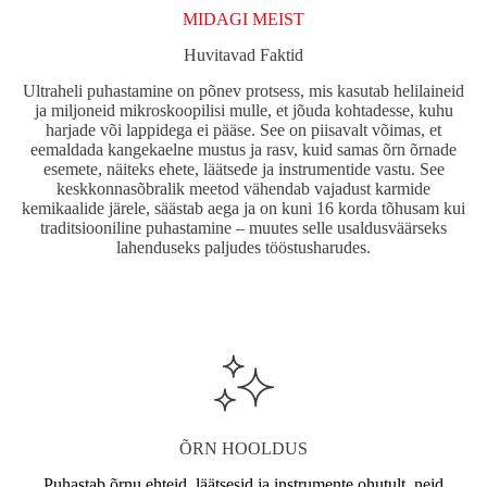
MIDAGI MEIST
Huvitavad Faktid
Ultraheli puhastamine on põnev protsess, mis kasutab helilaineid
ja miljoneid mikroskoopilisi mulle, et jõuda kohtadesse, kuhu
harjade või lappidega ei pääse. See on piisavalt võimas, et
eemaldada kangekaelne mustus ja rasv, kuid samas õrn õrnade
esemete, näiteks ehete, läätsede ja instrumentide vastu. See
keskkonnasõbralik meetod vähendab vajadust karmide
kemikaalide järele, säästab aega ja on kuni 16 korda tõhusam kui
traditsiooniline puhastamine – muutes selle usaldusväärseks
lahenduseks paljudes tööstusharudes.
ÕRN HOOLDUS
Puhastab õrnu ehteid, läätsesid ja instrumente ohutult, neid