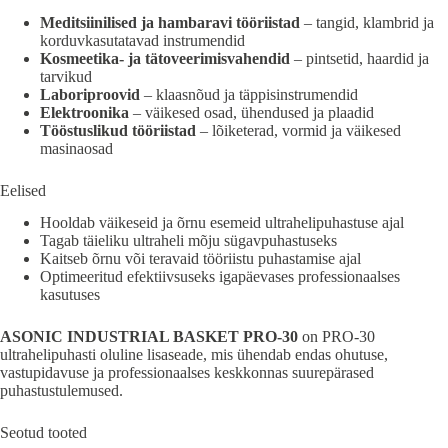
Meditsiinilised ja hambaravi tööriistad
– tangid, klambrid ja
korduvkasutatavad instrumendid
Kosmeetika- ja tätoveerimisvahendid
– pintsetid, haardid ja
tarvikud
Laboriproovid
– klaasnõud ja täppisinstrumendid
Elektroonika
– väikesed osad, ühendused ja plaadid
Tööstuslikud tööriistad
– lõiketerad, vormid ja väikesed
masinaosad
Eelised
Hooldab väikeseid ja õrnu esemeid ultrahelipuhastuse ajal
Tagab täieliku ultraheli mõju sügavpuhastuseks
Kaitseb õrnu või teravaid tööriistu puhastamise ajal
Optimeeritud efektiivsuseks igapäevases professionaalses
kasutuses
ASONIC INDUSTRIAL BASKET PRO-30
on PRO-30
ultrahelipuhasti oluline lisaseade, mis ühendab endas ohutuse,
vastupidavuse ja professionaalses keskkonnas suurepärased
puhastustulemused.
Seotud tooted