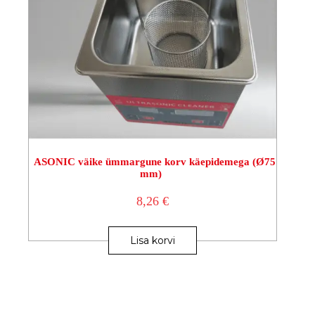
ASONIC väike ümmargune korv käepidemega (Ø75
mm)
8,26
€
Lisa korvi