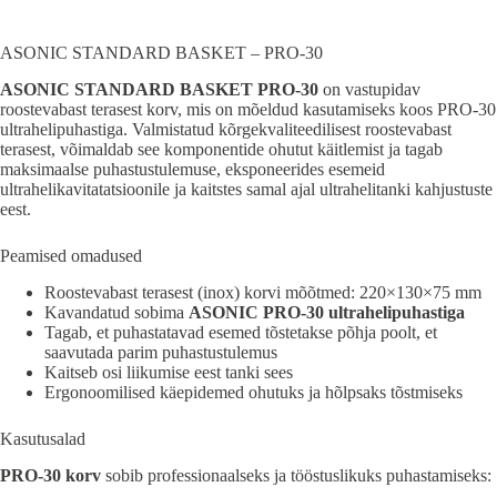
ASONIC STANDARD BASKET – PRO-30
ASONIC STANDARD BASKET PRO-30
on vastupidav
roostevabast terasest korv, mis on mõeldud kasutamiseks koos PRO-30
ultrahelipuhastiga. Valmistatud kõrgekvaliteedilisest roostevabast
terasest, võimaldab see komponentide ohutut käitlemist ja tagab
maksimaalse puhastustulemuse, eksponeerides esemeid
ultrahelikavitatatsioonile ja kaitstes samal ajal ultrahelitanki kahjustuste
eest.
Peamised omadused
Roostevabast terasest (inox) korvi mõõtmed: 220×130×75 mm
Kavandatud sobima
ASONIC PRO-30 ultrahelipuhastiga
Tagab, et puhastatavad esemed tõstetakse põhja poolt, et
saavutada parim puhastustulemus
Kaitseb osi liikumise eest tanki sees
Ergonoomilised käepidemed ohutuks ja hõlpsaks tõstmiseks
Kasutusalad
PRO-30 korv
sobib professionaalseks ja tööstuslikuks puhastamiseks: