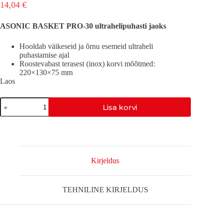
14,04
€
ASONIC BASKET PRO-30 ultrahelipuhasti jaoks
Hooldab väikeseid ja õrnu esemeid ultraheli
puhastamise ajal
Roostevabast terasest (inox) korvi mõõtmed:
220×130×75 mm
Laos
ASONIC
Lisa korvi
TRAATKORV-
PRO-
30
kogus
Kirjeldus
TEHNILINE KIRJELDUS