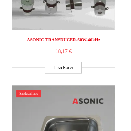
ASONIC TRANSDUCER-60W-40kHz
18,17
€
Lisa korvi
Saadaval laos