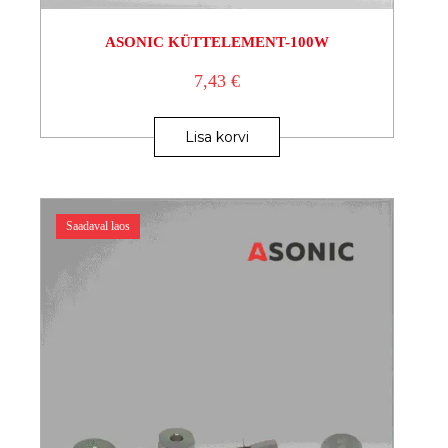
ASONIC KÜTTELEMENT-100W
7,43
€
Lisa korvi
Saadaval laos